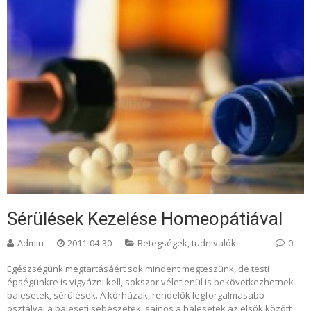
Sérülések Kezelése Homeopátiával
Admin
2011-04-30
Betegségek, tudnivalók
0
Egészségünk megtartásáért sok mindent megteszünk, de testi
épségünkre is vigyázni kell, sokszor véletlenül is bekövetkezhetnek
balesetek, sérülések. A kórházak, rendelők legforgalmasabb
osztályai a baleseti sebészetek, sajnos a balesetek az elsők között