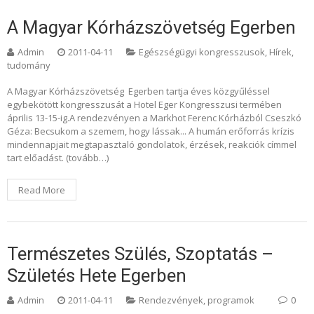
A Magyar Kórházszövetség Egerben
Admin
2011-04-11
Egészségügyi kongresszusok
,
Hírek,
tudomány
A Magyar Kórházszövetség Egerben tartja éves közgyűléssel
egybekötött kongresszusát a Hotel Eger Kongresszusi termében
április 13-15-ig.A rendezvényen a Markhot Ferenc Kórházból Cseszkó
Géza: Becsukom a szemem, hogy lássak... A humán erőforrás krízis
mindennapjait megtapasztaló gondolatok, érzések, reakciók címmel
tart előadást. (tovább…)
Read More
Természetes Szülés, Szoptatás –
Születés Hete Egerben
Admin
2011-04-11
Rendezvények, programok
0