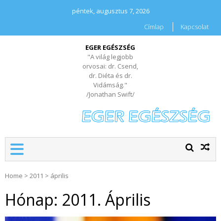
péntek, augusztus 7, 2026
Címlap
Kapcsolat
EGER EGÉSZSÉG
"A világ legjobb
orvosai: dr. Csend,
dr. Diéta és dr.
Vidámság."
/Jonathan Swift/
Home
>
2011
>
április
Hónap:
2011. Április