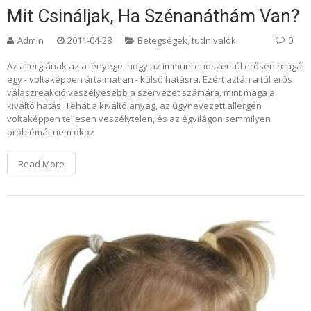
Mit Csináljak, Ha Szénanáthám Van?
Admin
2011-04-28
Betegségek, tudnivalók
0
Az allergiának az a lényege, hogy az immunrendszer túl erősen reagál
egy - voltaképpen ártalmatlan - külső hatásra. Ezért aztán a túl erős
válaszreakció veszélyesebb a szervezet számára, mint maga a
kiváltó hatás. Tehát a kiváltó anyag, az úgynevezett allergén
voltaképpen teljesen veszélytelen, és az égvilágon semmilyen
problémát nem okoz
Read More