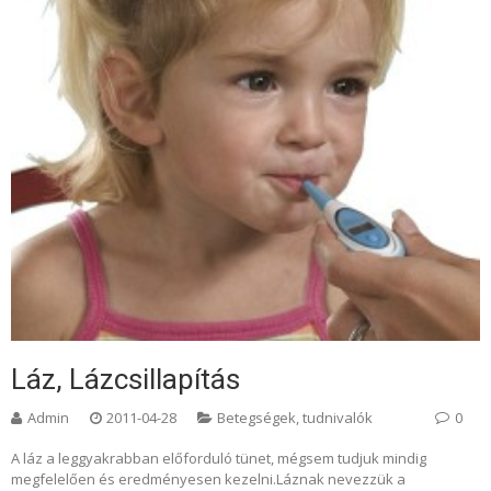
Láz, Lázcsillapítás
Admin
2011-04-28
Betegségek, tudnivalók
0
A láz a leggyakrabban előforduló tünet, mégsem tudjuk mindig
megfelelően és eredményesen kezelni.Láznak nevezzük a