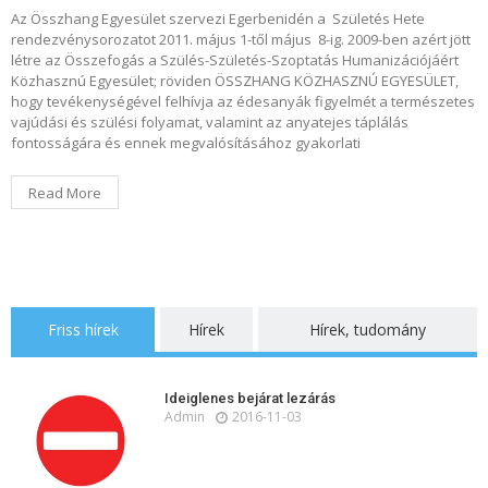
Az Összhang Egyesület szervezi Egerbenidén a Születés Hete
rendezvénysorozatot 2011. május 1-től május 8-ig. 2009-ben azért jött
létre az Összefogás a Szülés-Születés-Szoptatás Humanizációjáért
Közhasznú Egyesület; röviden ÖSSZHANG KÖZHASZNÚ EGYESÜLET,
hogy tevékenységével felhívja az édesanyák figyelmét a természetes
vajúdási és szülési folyamat, valamint az anyatejes táplálás
fontosságára és ennek megvalósításához gyakorlati
Read More
Friss hírek
Hírek
Hírek, tudomány
Ideiglenes bejárat lezárás
Admin
2016-11-03