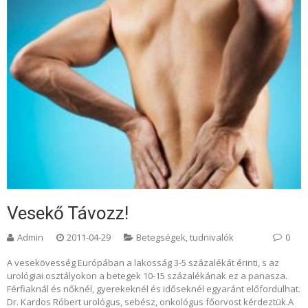
Vesekő Távozz!
Admin
2011-04-29
Betegségek, tudnivalók
0
A vesekövesség Európában a lakosság 3-5 százalékát érinti, s az
urológiai osztályokon a betegek 10-15 százalékának ez a panasza.
Férfiaknál és nőknél, gyerekeknél és időseknél egyaránt előfordulhat.
Dr. Kardos Róbert urológus, sebész, onkológus főorvost kérdeztük.A