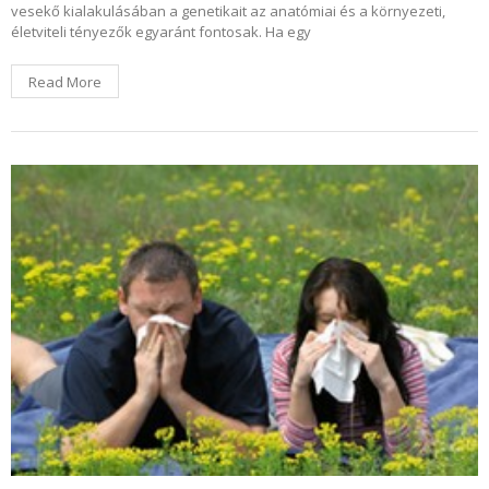
vesekő kialakulásában a genetikait az anatómiai és a környezeti,
életviteli tényezők egyaránt fontosak. Ha egy
Read More