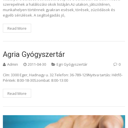
szerepelnek a halálozási okok listáján.Az utakon, játszótéren,
munkahelyen történnek gyakran esések, törések, zúzódások és
egyéb sérülések. A segítségadás jó,
Read More
Agria Gyógyszertár
Admin
2011-04-30
Egri Gyógyszertár
0
Cím: 3300 Eger, Hadnagy u. 32.Telefon: 36-789-129Nyitva tartás: Hétfő-
Péntek: 8:00-18-30Szombat: 8:00-13:00
Read More