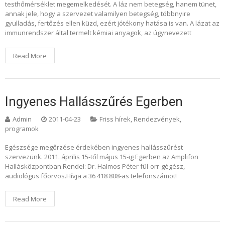
testhőmérséklet megemelkedését. A láz nem betegség, hanem tünet,
annak jele, hogy a szervezet valamilyen betegség, többnyire
gyulladás, fertőzés ellen küzd, ezért jótékony hatása is van. A lázat az
immunrendszer által termelt kémiai anyagok, az úgynevezett
Read More
Ingyenes Hallásszűrés Egerben
Admin
2011-04-23
Friss hírek
,
Rendezvények,
programok
Egészsége megőrzése érdekében ingyenes hallásszűrést
szervezünk. 2011. április 15-től május 15-ig Egerben az Amplifon
Hallásközpontban.Rendel: Dr. Halmos Péter fül-orr-gégész,
audiológus főorvos.Hívja a 36 418 808-as telefonszámot!
Read More