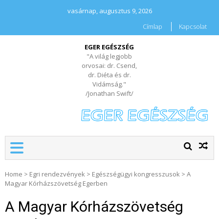
vasárnap, augusztus 9, 2026
Címlap
Kapcsolat
EGER EGÉSZSÉG
"A világ legjobb
orvosai: dr. Csend,
dr. Diéta és dr.
Vidámság."
/Jonathan Swift/
Home
>
Egri rendezvények
>
Egészségügyi kongresszusok
>
A
Magyar Kórházszövetség Egerben
A Magyar Kórházszövetség