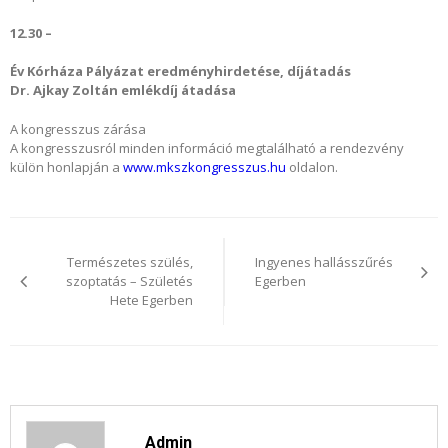
12.30 –
Év Kórháza Pályázat eredményhirdetése, díjátadás
Dr. Ajkay Zoltán emlékdíj átadása
A kongresszus zárása
A kongresszusról minden információ megtalálható a rendezvény
külön honlapján a
www.mkszkongresszus.hu
oldalon.
Bejegyzés
navigáció
Természetes szülés,
Ingyenes hallásszűrés
szoptatás – Születés
Egerben
Hete Egerben
Admin