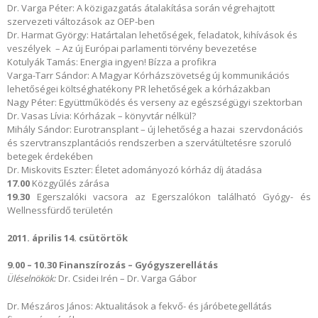
Dr. Varga Péter: A közigazgatás átalakítása során végrehajtott
szervezeti változások az OEP-ben
Dr. Harmat György: Határtalan lehetőségek, feladatok, kihívások és
veszélyek – Az új Európai parlamenti törvény bevezetése
Kotulyák Tamás: Energia ingyen! Bízza a profikra
Varga-Tarr Sándor: A Magyar Kórházszövetség új kommunikációs
lehetőségei költséghatékony PR lehetőségek a kórházakban
Nagy Péter: Együttműködés és verseny az egészségügyi szektorban
Dr. Vasas Lívia: Kórházak – könyvtár nélkül?
Mihály Sándor: Eurotransplant – új lehetőség a hazai szervdonációs
és szervtranszplantációs rendszerben a szervátültetésre szoruló
betegek érdekében
Dr. Miskovits Eszter: Életet adományozó kórház díj átadása
17.00
Közgyűlés zárása
19.30
Egerszalóki vacsora az Egerszalókon található Gyógy- és
Wellnessfürdő területén
2011. április 14. csütörtök
9.00 – 10.30
Finanszírozás – Gyógyszerellátás
Üléselnökök:
Dr. Csidei Irén – Dr. Varga Gábor
Dr. Mészáros János: Aktualitások a fekvő- és járóbetegellátás