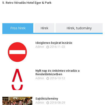
5. Retro Véradás Hotel Eger & Park
Friss hírek
Hírek
Hírek, tudomány
Ideiglenes bejárat lezárás
Admin
2016-11-03
Nyílt nap és önkéntes véradás a
Rendelőintézetben
Admin
2016-10-12
Sajtóközlemény
Admin
2016-08-29