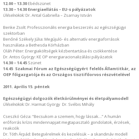
12.00 – 13.30
Ebédszünet
13.30 – 14.30
Energiaellátás – EU-s pályázatok
Üléselnökök:
Dr. Antal Gabriella – Zsarnay István
Benke Zsolt: Professzionális energia beszerzés az egészségügyi
szektorban
Benőné Székely Júlia: Megújuló- és alternatív energiaforrások
használata a Bethesda Kórházban
Oláh Péter: Energiaköltségek kézbentartása és csökkentése
Dr. Antos György: KE OP energiaracionalizálási pályázatok
14.30 – 14.45
Szünet
14.45 Szakmai Fórum az Egészségügyért felelős Államtitkár, az
OEP főigazgatója és az Országos tisztifőorvos részvételével
2011. április 15. péntek
Egészségügyi dolgozók életkörülményei és életpályamodell
Üléselnökök:
Dr. Harmat György Dr. Svébis Mihály
Cseszkó Géza: “Becsukom a szemem, hogy lássak…” A humán
erőforrás krízis mindennapjait megtapasztaló gondolatok, érzések,
reakciók
Dr. Tóth Árpád: Betegsérelmek és kezelésük – a skandináv modell