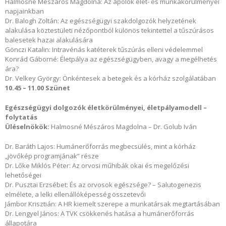
Halmosné Mészáros Magdolna: Az ápolók élet- és munkakörülményei
napjainkban
Dr. Balogh Zoltán: Az egészségügyi szakdolgozók helyzetének
alakulása köztestületi nézőpontból különös tekintettel a tűszúrásos
balesetek hazai alakulására
Gönczi Katalin: Intravénás katéterek tűszúrás elleni védelemmel
Konrád Gáborné: Életpálya az egészségügyben, avagy a megélhetés
ára?
Dr. Velkey György: Önkéntesek a betegek és a kórház szolgálatában
10.45 – 11.00 Szünet
Egészségügyi dolgozók életkörülményei, életpályamodell –
folytatás
Üléselnökök:
Halmosné Mészáros Magdolna – Dr. Golub Iván
Dr. Baráth Lajos: Humánerőforrás megbecsülés, mint a kórház
„jövőkép programjának” része
Dr. Lőke Miklós Péter: Az orvosi műhibák okai és megelőzési
lehetőségei
Dr. Pusztai Erzsébet: És az orvosok egészsége? – Salutogenezis
elmélete, a lelki ellenállóképesség összetevői
Jámbor Krisztián: A HR kiemelt szerepe a munkatársak megtartásában
Dr. Lengyel János: A TVK csökkenés hatása a humánerőforrás
állapotára