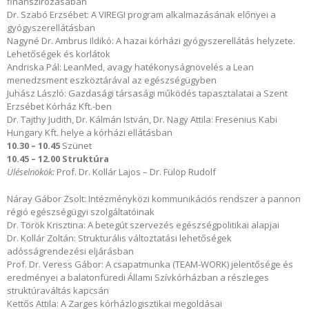
finanszírozásában
Dr. Szabó Erzsébet: A VIREGI program alkalmazásának előnyei a
gyógyszerellátásban
Nagyné Dr. Ambrus Ildikó: A hazai kórházi gyógyszerellátás helyzete.
Lehetőségek és korlátok
Andriska Pál: LeanMed, avagy hatékonyságnövelés a Lean
menedzsment eszköztárával az egészségügyben
Juhász László: Gazdasági társasági működés tapasztalatai a Szent
Erzsébet Kórház Kft.-ben
Dr. Tajthy Judith, Dr. Kálmán István, Dr. Nagy Attila: Fresenius Kabi
Hungary Kft. helye a kórházi ellátásban
10.30 – 10.45
Szünet
10.45 – 12.00 Struktúra
Üléselnökök:
Prof. Dr. Kollár Lajos – Dr. Fülöp Rudolf
Náray Gábor Zsolt: Intézményközi kommunikációs rendszer a pannon
régió egészségügyi szolgáltatóinak
Dr. Török Krisztina: A betegút szervezés egészségpolitikai alapjai
Dr. Kollár Zoltán: Strukturális változtatási lehetőségek
adósságrendezési eljárásban
Prof. Dr. Veress Gábor: A csapatmunka (TEAM-WORK) jelentősége és
eredményei a balatonfüredi Állami Szívkórházban a részleges
struktúraváltás kapcsán
Kettős Attila: A Zarges kórházlogisztikai megoldásai