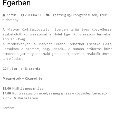
Egerben
Admin
2011-04-11
Egészségügyi kongresszusok
,
Hírek,
tudomány
A Magyar Kórházszövetség Egerben tartja éves közgyűléssel
egybekötött kongresszusát a Hotel Eger Kongresszusi termében
április 13-15-ig.
A rendezvényen a Markhot Ferenc Kórházból Cseszkó Géza:
Becsukom a szemem, hogy lássak… A humán erőforrás krízis
mindennapjait megtapasztaló gondolatok, érzések, reakciók címmel
tart előadást.
2011. április 13. szerda
Megnyitók – Közgyűlés
13.00
Kiállítás megnyitása
14.00
Kongresszus ünnepélyes megnyitása – Közgyűlés Levezető
elnök: Dr. Varga Ferenc
Közben: