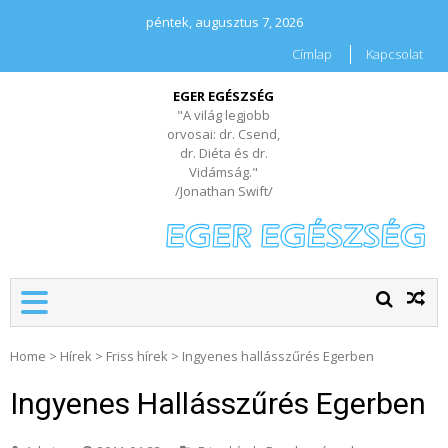
péntek, augusztus 7, 2026
Címlap
Kapcsolat
EGER EGÉSZSÉG
"A világ legjobb
orvosai: dr. Csend,
dr. Diéta és dr.
Vidámság."
/Jonathan Swift/
Home
>
Hírek
>
Friss hírek
>
Ingyenes hallásszűrés Egerben
Ingyenes Hallásszűrés Egerben