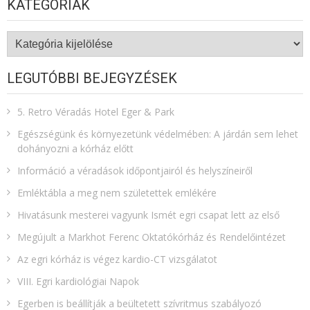
KATEGÓRIÁK
Kategóriák
LEGUTÓBBI BEJEGYZÉSEK
5. Retro Véradás Hotel Eger & Park
Egészségünk és környezetünk védelmében: A járdán sem lehet
dohányozni a kórház előtt
Információ a véradások időpontjairól és helyszíneiről
Emléktábla a meg nem születettek emlékére​
Hivatásunk mesterei vagyunk Ismét egri csapat lett az első
Megújult a Markhot Ferenc Oktatókórház és Rendelőintézet
Az egri kórház is végez kardio-CT vizsgálatot
VIII. Egri kardiológiai Napok
Egerben is beállítják a beültetett szívritmus szabályozó