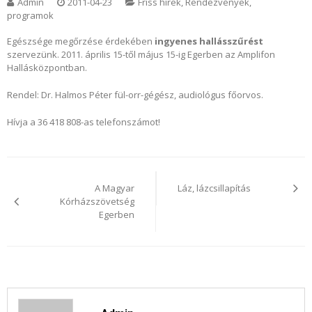
Admin
2011-04-23
Friss hírek
,
Rendezvények,
programok
Egészsége megőrzése érdekében
ingyenes hallásszűrést
szervezünk. 2011. április 15-től május 15-ig Egerben az Amplifon
Hallásközpontban.
Rendel: Dr. Halmos Péter fül-orr-gégész, audiológus főorvos.
Hívja a 36 418 808-as telefonszámot!
Bejegyzés
navigáció
A Magyar
Láz, lázcsillapítás
Kórházszövetség
Egerben