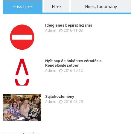
Friss hírek
Hírek
Hírek, tudomány
Ideiglenes bejárat lezárás
Admin
2016-11-03
Nyílt nap és önkéntes véradás a
Rendelőintézetben
Admin
2016-10-12
Sajtóközlemény
Admin
2016-08-29