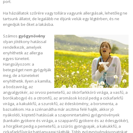
port.
Ha háziállatok szőrére vagy tollára vagyunk allergiásak, lehetőleg ne
tartsunk állatot, de legalább ne éljünk velük egy légtérben, és ne
engedjük be őket a lakásba.
Számos
gyógynövény
olyan jótékony hatással
rendelkezik, amelyek
enyhíthetik az allergia
egyes tüneteit.
Hangsúlyozom: a
betegséget nem gyógyítják
meg, de a tüneteket
enyhíthetik. Ilyen a kamilla,
a bodzavirág, az
angyalgyökér, az orvosi pemetefű, az ökörfarkkóró virága, a vasfű, a
borókabogyó és a citromfű, az aromások közül pedig a cickafarkfű
virága, a kakukkfű, a szurokfű, az édeskömény, a borsmenta, a
bazsalikom. Ha a szénanátha már asztma felé hajlik, akkor jó
nyákoldó, köptető hatásúak a szaponintartalmú gyógynövények
(kankalin gyökere és virága, a szappanfű gyökere és az édesgyökér),
a hörgőket pedig a pemetefű, a szúrós gyöngyajak, a kakukkfű, a
cickafarkfűvirág hatóanyagai tágítják. Több gyógynövénykivonatokat