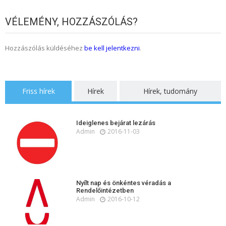
VÉLEMÉNY, HOZZÁSZÓLÁS?
Hozzászólás küldéséhez
be kell jelentkezni
.
Friss hírek
Hírek
Hírek, tudomány
Ideiglenes bejárat lezárás
Admin
2016-11-03
Nyílt nap és önkéntes véradás a
Rendelőintézetben
Admin
2016-10-12