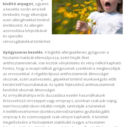
kiváltó anyagot,
ugyanis
a kezelés során arra kell
törekedni, hogy elkerüljük
ezen allergénekkel történő
érintkezést. Az allergén
azonosítása bőrpróbával
és speciális
vérvizsgálatokkal történhet.
Gyógyszeres kezelés.
A legtöbb allergiaellenes gyógyszer a
hisztamin hatását ellensúlyozza, ezért hívják őket
antihisztaminoknak. Van köztük vényköteles és vény nélkül kapható.
Fontos, hogy a recept nélküli gyógyszerek szedését is megbeszéljük
az orvosunkkal. A régebbi típusú antihisztaminok álmosságot
okoznak, ezért autóvezetés, gépekkel történő munkavégzés előtt
kerülni kell használatukat. Az újabb fejlesztésű antihiasztaminok
kevésbé okoznak álmosságot.
Az orrnyálkahártya erős duzzadása esetén használhatunk
érösszehúzó orrcseppet vagy orrspray-t, azonban csak pár napig,
mert hosszabb távon inkább rontják, tartósítják a tüneteket.
A mellékvesehormon (kortikoszteroid) tartalmú gyulladásgátló
orrpsray-k és szemcseppek csak vényre kaphatók. A tünetek
megelőzésére a hízósejteket stabilizáló (vagyis a hisztamin