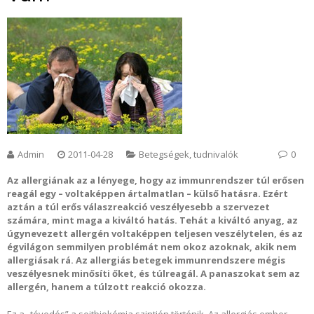
Admin
2011-04-28
Betegségek, tudnivalók
0
Az allergiának az a lényege, hogy az immunrendszer túl erősen
reagál egy – voltaképpen ártalmatlan – külső hatásra. Ezért
aztán a túl erős válaszreakció veszélyesebb a szervezet
számára, mint maga a kiváltó hatás. Tehát a kiváltó anyag, az
úgynevezett allergén voltaképpen teljesen veszélytelen, és az
égvilágon semmilyen problémát nem okoz azoknak, akik nem
allergiásak rá. Az allergiás betegek immunrendszere mégis
veszélyesnek minősíti őket, és túlreagál. A panaszokat sem az
allergén, hanem a túlzott reakció okozza.