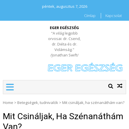
péntek, augusztus 7, 2026
Címlap
Kapcsolat
EGER EGÉSZSÉG
"A világ legjobb
orvosai: dr. Csend,
dr. Diéta és dr.
Vidámság."
/Jonathan Swift/
Home
>
Betegségek, tudnivalók
>
Mit csináljak, ha szénanáthám van?
Mit Csináljak, Ha Szénanáthám
Van?