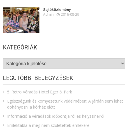
Sajtóközlemény
Admin
2016-08-29
KATEGÓRIÁK
Kategóriák
LEGUTÓBBI BEJEGYZÉSEK
5. Retro Véradás Hotel Eger & Park
Egészségünk és környezetünk védelmében: A járdán sem lehet
dohányozni a kórház előtt
Információ a véradások időpontjairól és helyszíneiről
Emléktábla a meg nem születettek emlékére​