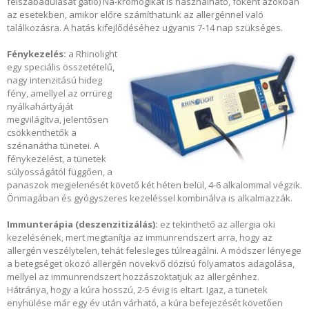
felszabadulását gátló) Na-kromogikát is használható, főként azokban
az esetekben, amikor előre számíthatunk az allergénnel való
találkozásra. A hatás kifejlődéséhez ugyanis 7-14 nap szükséges.
Fénykezelés:
a Rhinolight
egy speciális összetételű,
nagy intenzitású hideg
fény, amellyel az orrüreg
nyálkahártyáját
megvilágítva, jelentősen
csökkenthetők a
szénanátha tünetei. A
fénykezelést, a tünetek
súlyosságától függően, a
panaszok megjelenését követő két héten belül, 4-6 alkalommal végzik.
Önmagában és gyógyszeres kezeléssel kombinálva is alkalmazzák.
Immunterápia (deszenzitizálás):
ez tekinthető az allergia oki
kezelésének, mert megtanítja az immunrendszert arra, hogy az
allergén veszélytelen, tehát felesleges túlreagálni. A módszer lényege
a betegséget okozó allergén növekvő dózisú folyamatos adagolása,
mellyel az immunrendszert hozzászoktatjuk az allergénhez.
Hátránya, hogy a kúra hosszú, 2-5 évig is eltart. Igaz, a tünetek
enyhülése már egy év után várható, a kúra befejezését követően