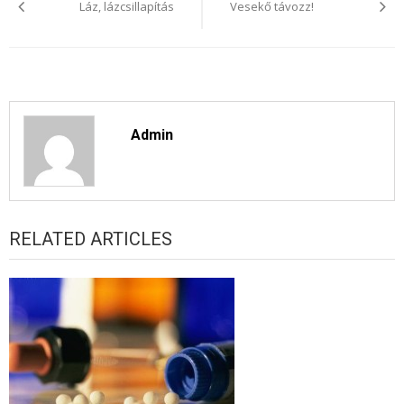
Láz, lázcsillapítás
Vesekő távozz!
Admin
RELATED ARTICLES