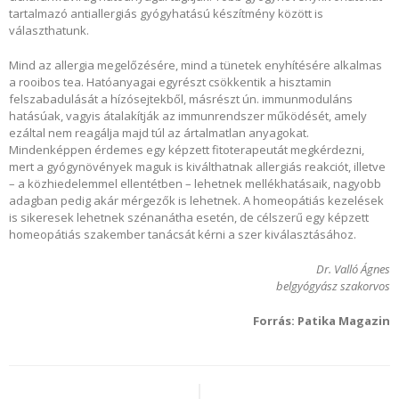
tartalmazó antiallergiás gyógyhatású készítmény között is
választhatunk.
Mind az allergia megelőzésére, mind a tünetek enyhítésére alkalmas
a rooibos tea. Hatóanyagai egyrészt csökkentik a hisztamin
felszabadulását a hízósejtekből, másrészt ún. immunmoduláns
hatásúak, vagyis átalakítják az immunrendszer működését, amely
ezáltal nem reagálja majd túl az ártalmatlan anyagokat.
Mindenképpen érdemes egy képzett fitoterapeutát megkérdezni,
mert a gyógynövények maguk is kiválthatnak allergiás reakciót, illetve
– a közhiedelemmel ellentétben – lehetnek mellékhatásaik, nagyobb
adagban pedig akár mérgezők is lehetnek. A homeopátiás kezelések
is sikeresek lehetnek szénanátha esetén, de célszerű egy képzett
homeopátiás szakember tanácsát kérni a szer kiválasztásához.
Dr. Valló Ágnes
belgyógyász szakorvos
Forrás: Patika Magazin
Bejegyzés
navigáció