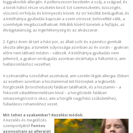
leggyakoribb allergén. A pollenszezon kezdetén a száj, a szájpad, és
a torok hátsó része viszketni kezd. Ezt szemviszketés, tüsszögés,
vízszerű orrfolyás és könnyezés követi. Az orr később bedugulhat, és
a kötőhártya-gyulladás kapcsán a szem vörössé, belövelltté válik, a
szemhéjak megduzzadhatnak. Ritkább kísérő tünetek a fejfájás, az
étvágytalanság, az ingerlékenység és az alvászavar.
2. Egész éven át tart a házi por, az állati szőr és a penész-gombák
okozta allergia, a tünetek súlyossága azonban az év során – gyakran
előre nem látható módon – változik. A kötőhártya-gyulladás nem
jellemző, a gyakori orrdugulás azonban elzárhatja a fülkürtöt is, ami
hallásromláshoz vezethet.
A szénanátha szövődhet asztmával, ami szintén légúti allergia. Ebben
az esetben azonban a hisztaminnal teli hízósejtek a legkisebb
hörgőcskék (bronchiolusok) falában találhatók, és a hisztamin – a
fokozott váladéktermelésen kívül – a hörgőcskék falában
simaizomgörcsöt is okoz, ami a hörgők nagyfokú szűkületéhez,
fulladásos rohamokhoz vezet.
Mit tehet a szakember? Kezelési módok.
A kezelés és megelőzés
szempontjából
fontos
azonosítani az allergiát