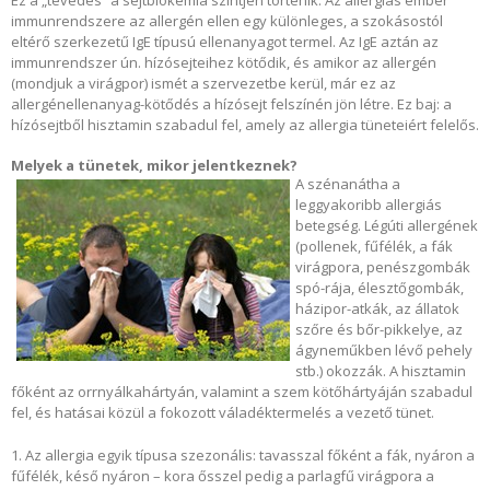
Ez a „tévedés” a sejtbiokémia szintjén történik. Az allergiás ember
immunrendszere az allergén ellen egy különleges, a szokásostól
eltérő szerkezetű IgE típusú ellenanyagot termel. Az IgE aztán az
immunrendszer ún. hízósejteihez kötődik, és amikor az allergén
(mondjuk a virágpor) ismét a szervezetbe kerül, már ez az
allergénellenanyag-kötődés a hízósejt felszínén jön létre. Ez baj: a
hízósejtből hisztamin szabadul fel, amely az allergia tüneteiért felelős.
Melyek a tünetek, mikor jelentkeznek?
A szénanátha a
leggyakoribb allergiás
betegség. Légúti allergének
(pollenek, fűfélék, a fák
virágpora, penészgombák
spó-rája, élesztőgombák,
házipor-atkák, az állatok
szőre és bőr-pikkelye, az
ágyneműkben lévő pehely
stb.) okozzák. A hisztamin
főként az orrnyálkahártyán, valamint a szem kötőhártyáján szabadul
fel, és hatásai közül a fokozott váladéktermelés a vezető tünet.
1. Az allergia egyik típusa szezonális: tavasszal főként a fák, nyáron a
fűfélék, késő nyáron – kora ősszel pedig a parlagfű virágpora a