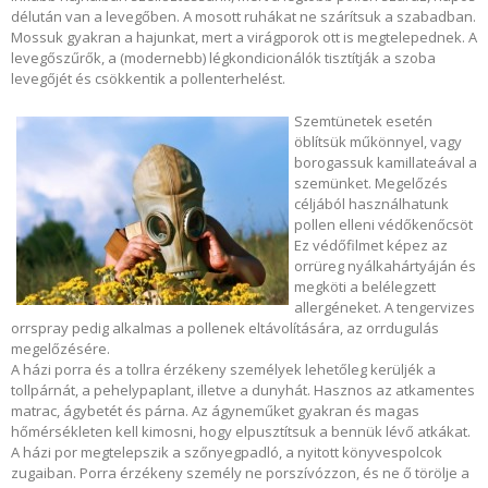
délután van a levegőben. A mosott ruhákat ne szárítsuk a szabadban.
Mossuk gyakran a hajunkat, mert a virágporok ott is megtelepednek. A
levegőszűrők, a (modernebb) légkondicionálók tisztítják a szoba
levegőjét és csökkentik a pollenterhelést.
Szemtünetek esetén
öblítsük műkönnyel, vagy
borogassuk kamillateával a
szemünket. Megelőzés
céljából használhatunk
pollen elleni védőkenőcsöt
Ez védőfilmet képez az
orrüreg nyálkahártyáján és
megköti a belélegzett
allergéneket. A tengervizes
orrspray pedig alkalmas a pollenek eltávolítására, az orrdugulás
megelőzésére.
A házi porra és a tollra érzékeny személyek lehetőleg kerüljék a
tollpárnát, a pehelypaplant, illetve a dunyhát. Hasznos az atkamentes
matrac, ágybetét és párna. Az ágyneműket gyakran és magas
hőmérsékleten kell kimosni, hogy elpusztítsuk a bennük lévő atkákat.
A házi por megtelepszik a szőnyegpadló, a nyitott könyvespolcok
zugaiban. Porra érzékeny személy ne porszívózzon, és ne ő törölje a