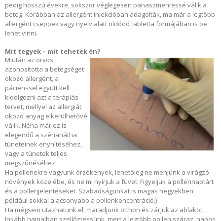
pedig hosszú évekre, sokszor véglegesen panaszmentessé válik a
beteg. Korábban az allergént injekcióban adagolták, ma már a legtöbb
allergént cseppek vagy nyelv alatt oldódó tabletta formájában is be
lehet vinni.
Mit tegyek – mit tehetek én?
Miután az orvos
azonosította a betegséget
okozó allergént, a
pácienssel együtt kell
kidolgozni azt a terápiás
tervet, mellyel az allergiát
okozó anyag elkerülhetővé
válik. Néha már ez is
elegendő a szénanátha
tüneteinek enyhítéséhez,
vagy a tünetek teljes
megszűnéséhez.
Ha pollenekre vagyunk érzékenyek, lehetőleg ne menjünk a virágzó
növények közelébe, és ne mi nyírjuk a füvet. Figyeljük a pollennaptárt
és a pollenjelentéseket. Szabadságunkat is magas hegyekben
például sokkal alacsonyabb a pollenkoncentráció.)
Ha mégsem utazhatunk el, maradjunk otthon és zárjuk az ablakot.
Inkább hajnalban szellőztessünk, mert a legtöbb pollen száraz, napos