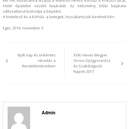
két hét időtartamra lezárja a Markhot Ferenc Kórház a Knézich utcai,
Hotel épületbe vezető bejáratát. Az intézmény többi bejárata
változatlanul biztosítja a bejutást.
A kivitelező és a kórház a betegek, hozzátartozók türelmét kéri.
Eger, 2016. november 3.
Bejegyzés
navigáció
Nyílt nap és önkéntes
XXIII. Heves Megyei
véradás a
Orvos-Gyógyszerész
Rendelőintézetben
és Szakdolgozói
Napok 2017
Admin