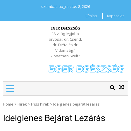
szombat, augusztus 8, 2026
Címlap
Kapcsolat
EGER EGÉSZSÉG
"A világ legjobb
orvosai: dr. Csend,
dr. Diéta és dr.
Vidámság."
/Jonathan Swift/
Home
>
Hírek
>
Friss hírek
>
Ideiglenes bejárat lezárás
Ideiglenes Bejárat Lezárás