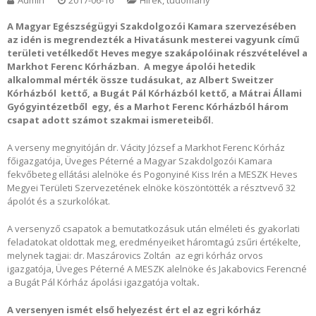
A Magyar Egészségügyi Szakdolgozói Kamara szervezésében
az idén is megrendezték a Hivatásunk mesterei vagyunk című
területi vetélkedőt Heves megye szakápolóinak részvételével a
Markhot Ferenc Kórházban. A megye ápolói hetedik
alkalommal mérték össze tudásukat, az Albert Sweitzer
Kórházból kettő, a Bugát Pál Kórházból kettő, a Mátrai Állami
Gyógyintézetből egy, és a Marhot Ferenc Kórházból három
csapat adott számot szakmai ismereteiből.
A verseny megnyitóján dr. Vácity József a Markhot Ferenc Kórház
főigazgatója, Üveges Péterné a Magyar Szakdolgozói Kamara
fekvőbeteg ellátási alelnöke és Pogonyiné Kiss Irén a MESZK Heves
Megyei Területi Szervezetének elnöke köszöntötték a résztvevő 32
ápolót és a szurkolókat.
A versenyző csapatok a bemutatkozásuk után elméleti és gyakorlati
feladatokat oldottak meg, eredményeiket háromtagú zsűri értékelte,
melynek tagjai: dr. Maszárovics Zoltán az egri kórház orvos
igazgatója, Üveges Péterné A MESZK alelnöke és Jakabovics Ferencné
a Bugát Pál Kórház ápolási igazgatója voltak
.
A versenyen ismét első helyezést ért el az egri kórház