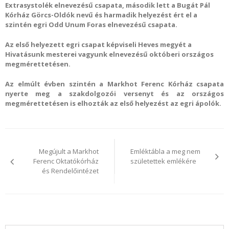
Extrasystolék elnevezésű csapata, második lett a Bugát Pál
Kórház Görcs-Oldók nevű és harmadik helyezést ért el a
szintén egri Odd Unum Foras elnevezésű csapata.
Az első helyezett egri csapat képviseli Heves megyét a
Hivatásunk mesterei vagyunk elnevezésű októberi országos
megmérettetésen.
Az elmúlt évben szintén a Markhot Ferenc Kórház csapata
nyerte meg a szakdolgozói versenyt és az országos
megmérettetésen is elhozták az első helyezést az egri ápolók.
Bejegyzés
navigáció
Megújult a Markhot
Emléktábla a meg nem
Ferenc Oktatókórház
születettek emlékére​
és Rendelőintézet