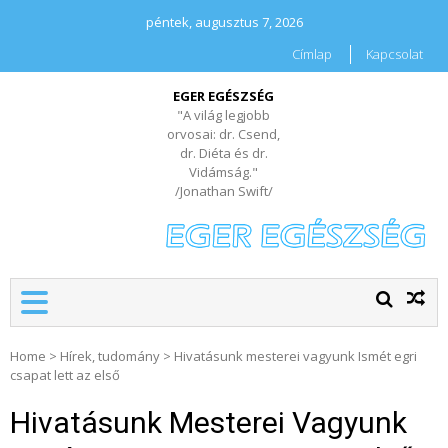
péntek, augusztus 7, 2026
Címlap
Kapcsolat
EGER EGÉSZSÉG
"A világ legjobb
orvosai: dr. Csend,
dr. Diéta és dr.
Vidámság."
/Jonathan Swift/
Home
>
Hírek, tudomány
>
Hivatásunk mesterei vagyunk Ismét egri
csapat lett az első
Hivatásunk Mesterei Vagyunk