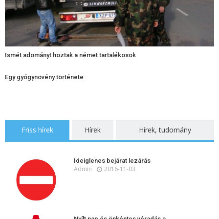
Ismét adományt hoztak a német tartalékosok
Egy gyógynövény története
Friss hírek
Hírek
Hírek, tudomány
Ideiglenes bejárat lezárás
Admin
2016-11-03
Nyílt nap és önkéntes véradás a