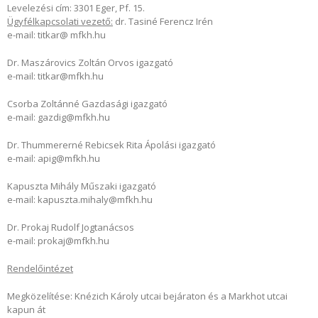
Levelezési cím: 3301 Eger, Pf. 15.
Ügyfélkapcsolati vezető:
dr. Tasiné Ferencz Irén
e-mail: titkar@ mfkh.hu
Dr. Maszárovics Zoltán Orvos igazgató
e-mail: titkar@mfkh.hu
Csorba Zoltánné Gazdasági igazgató
e-mail: gazdig@mfkh.hu
Dr. Thummererné Rebicsek Rita Ápolási igazgató
e-mail: apig@mfkh.hu
Kapuszta Mihály Műszaki igazgató
e-mail: kapuszta.mihaly@mfkh.hu
Dr. Prokaj Rudolf Jogtanácsos
e-mail: prokaj@mfkh.hu
Rendelőintézet
Megközelítése: Knézich Károly utcai bejáraton és a Markhot utcai
kapun át