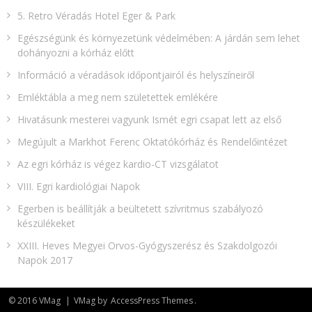
5. Retro Véradás Hotel Eger & Park
Egészségünk és környezetünk védelmében: A járdán sem lehet
dohányozni a kórház előtt
Információ a véradások időpontjairól és helyszíneiről
Emléktábla a meg nem születettek emlékére​
Hivatásunk mesterei vagyunk Ismét egri csapat lett az első
Megújult a Markhot Ferenc Oktatókórház és Rendelőintézet
Az egri kórház is végez kardio-CT vizsgálatot
VIII. Egri kardiológiai Napok
Egerben is beállítják a beültetett szívritmus szabályozó
készülékeket
XXIII. Heves Megyei Orvos-Gyógyszerész és Szakdolgozói
Napok 2017
© 2016 VMag
|
VMag by
AccessPress Themes
.