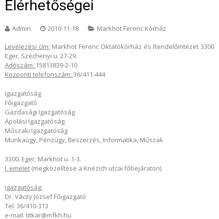
Elérhetőségei
Admin
2010-11-18
Markhot Ferenc Kórház
Levelezési cím:
Markhot Ferenc Oktatókórház és Rendelőintézet 3300
Eger, Széchenyi u. 27-29.
Adószám:
15813839-2-10
Központi telefonszám:
36/411-444
Igazgatóság
Főigazgató
Gazdasági Igazgatóság
Ápolási Igazgatóság
Műszaki Igazgatóság
Munkaügy, Pénzügy, Beszerzés, Informatika, Műszak
3300. Eger, Markhot u. 1-3.
I. emelet
(megközelítése a Knézich utcai főbejáraton)
Igazgatóság:
Dr. Vácity József Főigazgató
Tel: 36/410-313
e-mail: titkar@mfkh.hu