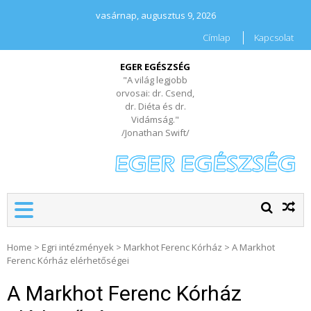
vasárnap, augusztus 9, 2026
Címlap
Kapcsolat
EGER EGÉSZSÉG
"A világ legjobb
orvosai: dr. Csend,
dr. Diéta és dr.
Vidámság."
/Jonathan Swift/
Home
>
Egri intézmények
>
Markhot Ferenc Kórház
>
A Markhot
Ferenc Kórház elérhetőségei
A Markhot Ferenc Kórház