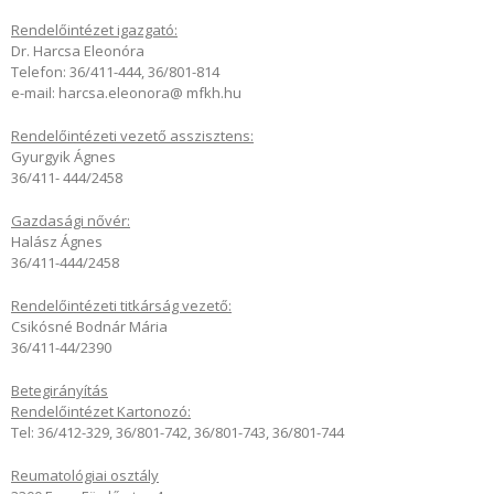
Rendelőintézet igazgató:
Dr. Harcsa Eleonóra
Telefon: 36/411-444, 36/801-814
e-mail: harcsa.eleonora@ mfkh.hu
Rendelőintézeti vezető asszisztens:
Gyurgyik Ágnes
36/411- 444/2458
Gazdasági nővér:
Halász Ágnes
36/411-444/2458
Rendelőintézeti titkárság vezető:
Csikósné Bodnár Mária
36/411-44/2390
Betegirányítás
Rendelőintézet Kartonozó:
Tel: 36/412-329, 36/801-742, 36/801-743, 36/801-744
Reumatológiai osztály