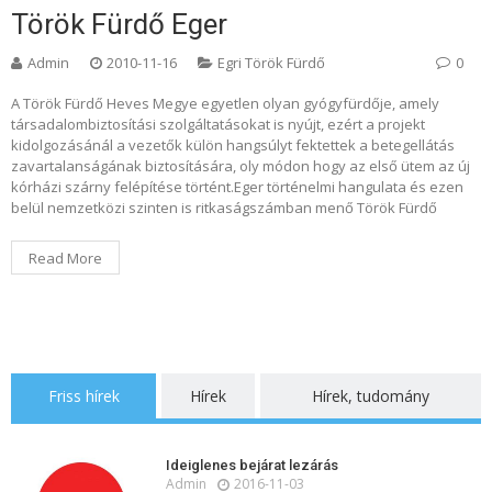
Török Fürdő Eger
Admin
2010-11-16
Egri Török Fürdő
0
A Török Fürdő Heves Megye egyetlen olyan gyógyfürdője, amely
társadalombiztosítási szolgáltatásokat is nyújt, ezért a projekt
kidolgozásánál a vezetők külön hangsúlyt fektettek a betegellátás
zavartalanságának biztosítására, oly módon hogy az első ütem az új
kórházi szárny felépítése történt.Eger történelmi hangulata és ezen
belül nemzetközi szinten is ritkaságszámban menő Török Fürdő
Read More
Friss hírek
Hírek
Hírek, tudomány
Ideiglenes bejárat lezárás
Admin
2016-11-03