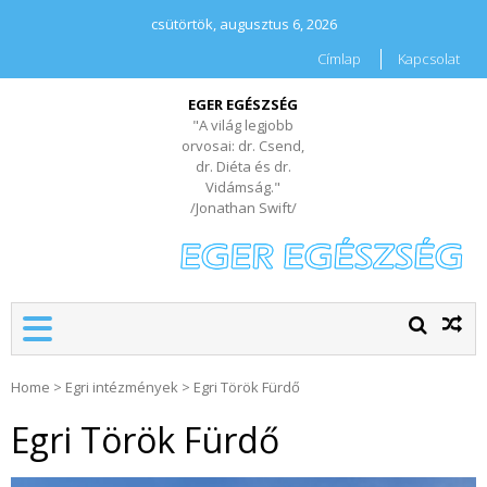
csütörtök, augusztus 6, 2026
Címlap
Kapcsolat
EGER EGÉSZSÉG
"A világ legjobb
orvosai: dr. Csend,
dr. Diéta és dr.
Vidámság."
/Jonathan Swift/
Home
>
Egri intézmények
>
Egri Török Fürdő
Egri Török Fürdő