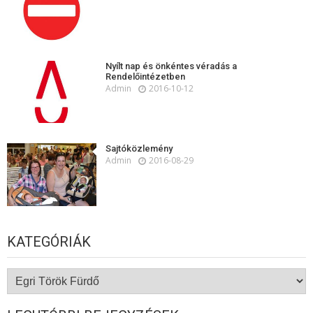
Nyílt nap és önkéntes véradás a
Rendelőintézetben
Admin
2016-10-12
Sajtóközlemény
Admin
2016-08-29
KATEGÓRIÁK
Kategóriák