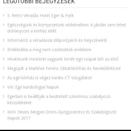
LEGUTÓBBI BEJEGYZÉSEK
5. Retro Véradás Hotel Eger & Park
Egészségünk és környezetünk védelmében: A járdán sem lehet
dohányozni a kórház előtt
Információ a véradások időpontjairól és helyszíneiről
Emléktábla a meg nem születettek emlékére​
Hivatásunk mesterei vagyunk Ismét egri csapat lett az első
Megújult a Markhot Ferenc Oktatókórház és Rendelőintézet
Az egri kórház is végez kardio-CT vizsgálatot
VIII. Egri kardiológiai Napok
Egerben is beállítják a beültetett szívritmus szabályozó
készülékeket
XXIII. Heves Megyei Orvos-Gyógyszerész és Szakdolgozói
Napok 2017