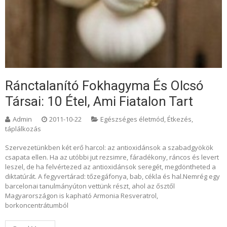
Ránctalanító Fokhagyma És Olcsó
Társai: 10 Étel, Ami Fiatalon Tart
Admin
2011-10-22
Egészséges életmód
,
Étkezés,
táplálkozás
Szervezetünkben két erő harcol: az antioxidánsok a szabadgyökök
csapata ellen. Ha az utóbbi jut rezsimre, fáradékony, ráncos és levert
leszel, de ha felvértezed az antioxidánsok seregét, megdöntheted a
diktatúrát. A fegyvertárad: tőzegáfonya, bab, cékla és hal.Nemrég egy
barcelonai tanulmányúton vettünk részt, ahol az ősztől
Magyarországon is kapható Armonia Resveratrol,
borkoncentrátumból