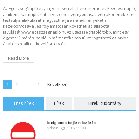
Az EgészségNapló egy ingyenesen elérhető internetes kezelési napló,
amiben akár napi szinten vezetheti vérnyomását, vércukor értékeit és
testsúlya alakulását, megoszthatja az eredményeket a
kezelőorvosával, és folyamatosan követheti az állapota
javulását.www.egeszsegnaplo.huAz EgészségNapló több, mint egy
egyszerű mérési napló. A mért értékeken túl itt rögzíthető az orvos
által összeállított kezelési terv és
Read More
Bejegyzések
1
2
…
4
Következő
lapozása
Friss hírek
Hírek
Hírek, tudomány
Ideiglenes bejárat lezárás
Admin
2016-11-03