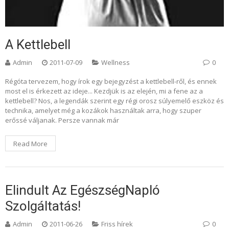
A Kettlebell
Admin
2011-07-09
Wellness
0
Régóta tervezem, hogy írok egy bejegyzést a kettlebell-ről, és ennek
most el is érkezett az ideje... Kezdjük is az elején, mi a fene az a
kettlebell? Nos, a legendák szerint egy régi orosz súlyemelő eszköz és
technika, amelyet még a kozákok használtak arra, hogy szuper
erőssé váljanak. Persze vannak már
Read More
Elindult Az EgészségNapló
Szolgáltatás!
Admin
2011-06-26
Friss hírek
0