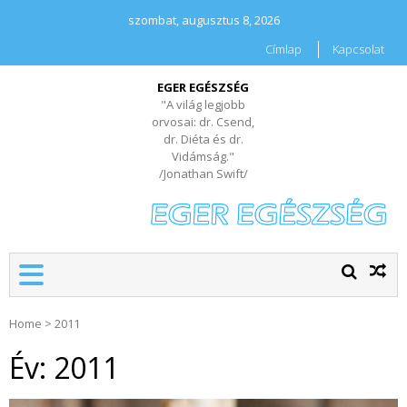
szombat, augusztus 8, 2026
Címlap
Kapcsolat
EGER EGÉSZSÉG
"A világ legjobb
orvosai: dr. Csend,
dr. Diéta és dr.
Vidámság."
/Jonathan Swift/
Home
>
2011
Év:
2011