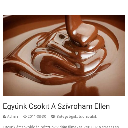
Együnk Csokit A Szívroham Ellen
Admin
2011-08-30
Betegségek, tudnivalók
Együnk étcsokoládét, nézzünk vidám filmeket, kerüljük a stresszes