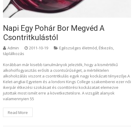
Napi Egy Pohár Bor Megvéd A
Csontritkulástól
Admin
2011-10-19
Egészséges életmód
,
Étkezés,
táplálkozás
Korábban már kisebb tanulmányok jelezték, hogy a kismértékű
alkoholfogyasztás erősíti a csontsűrűséget, a mértéktelen
alkoholizálás viszont a csontritkulás egyik nagy kockázati tényezője.A
Kelet-angliai Egyetem és a londoni Kings College szakemberei ezer női
ikerpár étkezési szokásait és csonttörési kockázatait elemezve
jutottak most ismét erre a következtetésre. A vizsgált alanyok
valamennyien 55
Read More