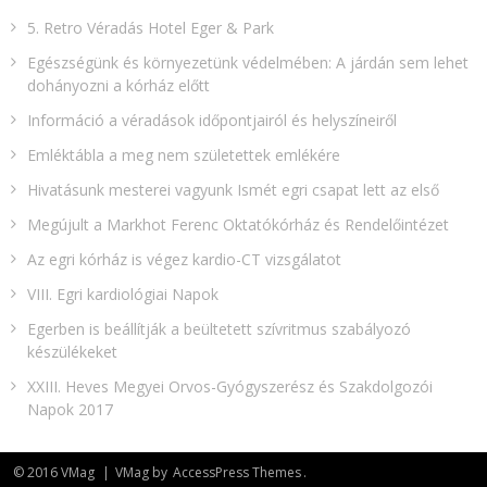
5. Retro Véradás Hotel Eger & Park
Egészségünk és környezetünk védelmében: A járdán sem lehet
dohányozni a kórház előtt
Információ a véradások időpontjairól és helyszíneiről
Emléktábla a meg nem születettek emlékére​
Hivatásunk mesterei vagyunk Ismét egri csapat lett az első
Megújult a Markhot Ferenc Oktatókórház és Rendelőintézet
Az egri kórház is végez kardio-CT vizsgálatot
VIII. Egri kardiológiai Napok
Egerben is beállítják a beültetett szívritmus szabályozó
készülékeket
XXIII. Heves Megyei Orvos-Gyógyszerész és Szakdolgozói
Napok 2017
© 2016 VMag
|
VMag by
AccessPress Themes
.