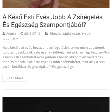
A Késő Esti Evés Jobb A Zsírégetés
És Egészség Szempontjából?
Admin
2011-07-12
Étkezés, táplálkozás
,
Hírek,
tudomány
Ha a késő esti evés bezavar a zsírégetésbe, akkor miért vesztenek
több zsírt azok, akik este esznek többet, mint akik nem így tesznek?Ha
a késő esti szénhidrát evés jobban zsírosít, akkor miért vesztenek
több zsírt azok, akik este esznek több szénhidrátot, mint akik a nap
során korábban fogyasztják el?"Reggelizz úgy,
Read More