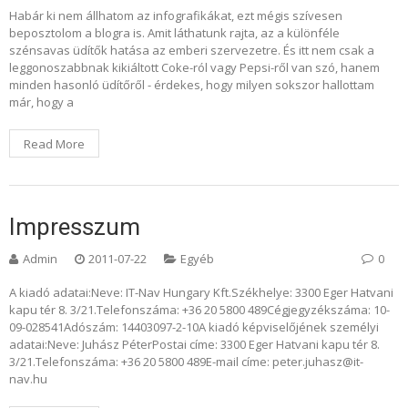
Habár ki nem állhatom az infografikákat, ezt mégis szívesen
beposztolom a blogra is. Amit láthatunk rajta, az a különféle
szénsavas üdítők hatása az emberi szervezetre. És itt nem csak a
leggonoszabbnak kikiáltott Coke-ról vagy Pepsi-ről van szó, hanem
minden hasonló üdítőről - érdekes, hogy milyen sokszor hallottam
már, hogy a
Read More
Impresszum
Admin
2011-07-22
Egyéb
0
A kiadó adatai:Neve: IT-Nav Hungary Kft.Székhelye: 3300 Eger Hatvani
kapu tér 8. 3/21.Telefonszáma: +36 20 5800 489Cégjegyzékszáma: 10-
09-028541Adószám: 14403097-2-10A kiadó képviselőjének személyi
adatai:Neve: Juhász PéterPostai címe: 3300 Eger Hatvani kapu tér 8.
3/21.Telefonszáma: +36 20 5800 489E-mail címe: peter.juhasz@it-
nav.hu