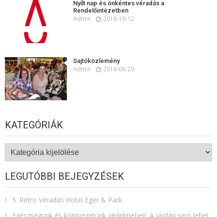
Nyílt nap és önkéntes véradás a
Rendelőintézetben
Admin
2016-10-12
Sajtóközlemény
Admin
2016-08-29
KATEGÓRIÁK
Kategóriák
LEGUTÓBBI BEJEGYZÉSEK
5. Retro Véradás Hotel Eger & Park
Egészségünk és környezetünk védelmében: A járdán sem lehet