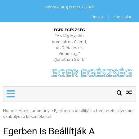
péntek, augusztus 7, 2026
Címlap
Kapcsolat
EGER EGÉSZSÉG
"A világ legjobb
orvosai: dr. Csend,
dr. Diéta és dr.
Vidámság."
/Jonathan Swift/
Home
>
Hírek, tudomány
>
Egerben is beállítják a beültetett szívritmus
szabályozó készülékeket
Egerben Is Beállítják A