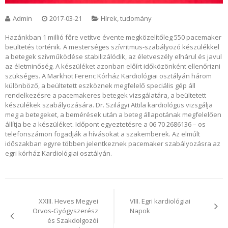
Admin
2017-03-21
Hírek, tudomány
Hazánkban 1 millió főre vetítve évente megközelítőleg 550 pacemaker
beültetés történik. A mesterséges szívritmus-szabályozó készülékkel
a betegek szívműködése stabilizálódik, az életveszély elhárul és javul
az életminőség. A készüléket azonban előírt időközönként ellenőrizni
szükséges. A Markhot Ferenc Kórház Kardiológiai osztályán három
különböző, a beültetett eszköznek megfelelő speciális gép áll
rendelkezésre a pacemakeres betegek vizsgálatára, a beültetett
készülékek szabályozására. Dr. Szilágyi Attila kardiológus vizsgálja
meg a betegeket, a bemérések után a beteg állapotának megfelelően
állítja be a készüléket. Időpont egyeztetésre a 06 70 2686136 – os
telefonszámon fogadják a hívásokat a szakemberek. Az elmúlt
időszakban egyre többen jelentkeznek pacemaker szabályozásra az
egri kórház Kardiológiai osztályán.
Bejegyzés
navigáció
XXIII. Heves Megyei
VIII. Egri kardiológiai
Orvos-Gyógyszerész
Napok
és Szakdolgozói