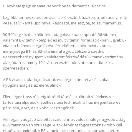
Hiánybetegség: Anémia, seborrhoeás dermatitis, glossitis.
Legfőbb természetes forrásai: sörélesztő, búzakorpa, búzacsíra, máj,
vese, szív, kantalupdinnye, káposzta, melasz, tej, tojás, marhahús.
50-500 mg közötti különféle adagolásokban kapható B6-vitamin,
valamint B-vitamin komplex és multivitamin formulációkban. Egyéb B-
vitamin-hiányok megelőzése érdekében a piridoxint azonos
mennyiségű B1- és B2-vitaminnal együtt célszerű szedni.
Beszerezhető nyújtott, késleltetett felszívódású vitaminkészítmény
alakjában is, amely 10 órán keresztül fokozatosan oldódik ki a
szervezetben.
A B6-vitamin túladagolásának esetleges tünetei az éjszakai
nyugtalanság és az élénk álmok.
Ellenségei: Hosszú ideig történő tárolás, különböző élelmiszer
tartósítási eljárások, ételkészítési technikák, a hús megpirítása és
párolása, a víz, az alkohol, ösztrogének.
Aki fogamzásgátló tablettát szed, annak valószínűleg nagyobb adag
B6-vitaminra van szüksége. A sok fehérjét fogyasztóknak több kell
ebből a vitaminból. A B6-vitamin csökkentheti a cukorbajos beteg