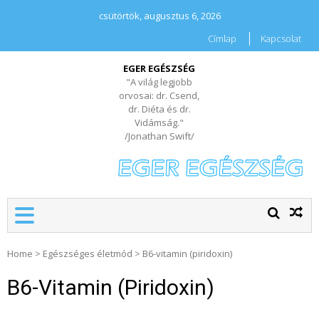
csütörtök, augusztus 6, 2026
Címlap
Kapcsolat
EGER EGÉSZSÉG
"A világ legjobb
orvosai: dr. Csend,
dr. Diéta és dr.
Vidámság."
/Jonathan Swift/
Home
>
Egészséges életmód
>
B6-vitamin (piridoxin)
B6-Vitamin (piridoxin)