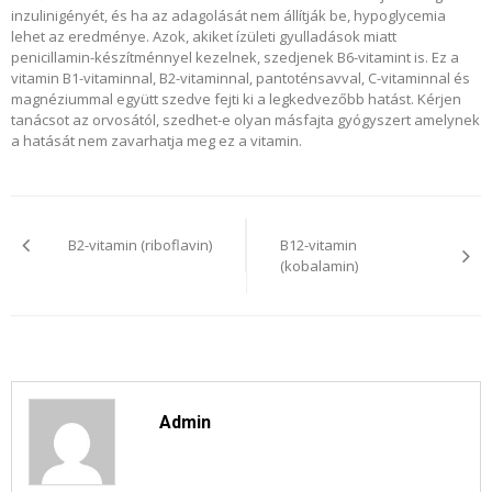
inzulinigényét, és ha az adagolását nem állítják be, hypoglycemia
lehet az eredménye. Azok, akiket ízületi gyulladások miatt
penicillamin-készítménnyel kezelnek, szedjenek B6-vitamint is. Ez a
vitamin B1-vitaminnal, B2-vitaminnal, pantoténsavval, C-vitaminnal és
magnéziummal együtt szedve fejti ki a legkedvezőbb hatást. Kérjen
tanácsot az orvosától, szedhet-e olyan másfajta gyógyszert amelynek
a hatását nem zavarhatja meg ez a vitamin.
Bejegyzés
navigáció
B2-vitamin (riboflavin)
B12-vitamin
(kobalamin)
Admin