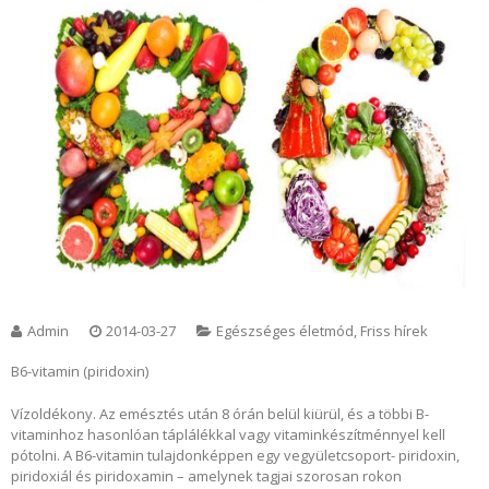
Admin
2014-03-27
Egészséges életmód
,
Friss hírek
B6-vitamin (piridoxin)
Vízoldékony. Az emésztés után 8 órán belül kiürül, és a többi B-
vitaminhoz hasonlóan táplálékkal vagy vitaminkészítménnyel kell
pótolni. A B6-vitamin tulajdonképpen egy vegyületcsoport- piridoxin,
piridoxiál és piridoxamin – amelynek tagjai szorosan rokon