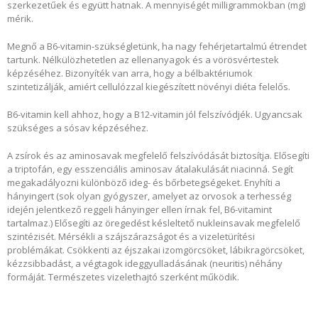
szerkezetűek és együtt hatnak. A mennyiségét milligrammokban (mg)
mérik.
Megnő a B6-vitamin-szükségletünk, ha nagy fehérjetartalmú étrendet
tartunk. Nélkülözhetetlen az ellenanyagok és a vörösvértestek
képzéséhez. Bizonyíték van arra, hogy a bélbaktériumok
szintetizálják, amiért cellulózzal kiegészített növényi diéta felelős.
B6-vitamin kell ahhoz, hogy a B12-vitamin jól felszívódjék. Ugyancsak
szükséges a sósav képzéséhez.
A zsírok és az aminosavak megfelelő felszívódását biztosítja. Elősegíti
a triptofán, egy esszenciális aminosav átalakulását niacinná. Segít
megakadályozni különböző ideg- és bőrbetegségeket. Enyhíti a
hányingert (sok olyan gyógyszer, amelyet az orvosok a terhesség
idején jelentkező reggeli hányinger ellen írnak fel, B6-vitamint
tartalmaz.) Elősegíti az öregedést késleltető nukleinsavak megfelelő
szintézisét. Mérsékli a szájszárazságot és a vizeletürítési
problémákat. Csökkenti az éjszakai izomgörcsöket, lábikragörcsöket,
kézzsibbadást, a végtagok ideggyulladásának (neuritis) néhány
formáját. Természetes vizelethajtó szerként működik.