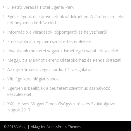
5. Retro Véradás Hotel Eger & Park
Egészségünk és környezetünk védelmében: A járdán sem lehet
dohányozni a kórház előtt
Információ a véradások időpontjairól és helyszíneiről
Emléktábla a meg nem születettek emlékére​
Hivatásunk mesterei vagyunk Ismét egri csapat lett az első
Megújult a Markhot Ferenc Oktatókórház és Rendelőintézet
Az egri kórház is végez kardio-CT vizsgálatot
VIII. Egri kardiológiai Napok
Egerben is beállítják a beültetett szívritmus szabályozó
készülékeket
XXIII. Heves Megyei Orvos-Gyógyszerész és Szakdolgozói
Napok 2017
© 2016 VMag
|
VMag by
AccessPress Themes
.