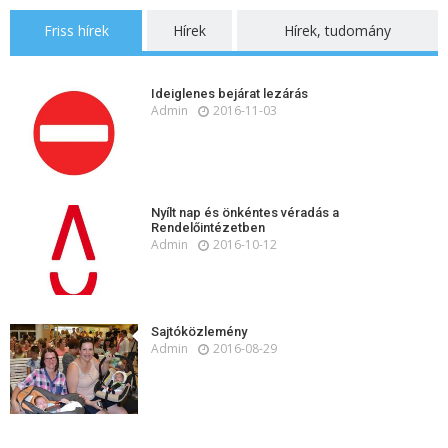
Friss hírek
Hírek
Hírek, tudomány
Ideiglenes bejárat lezárás
Admin
2016-11-03
Nyílt nap és önkéntes véradás a
Rendelőintézetben
Admin
2016-10-12
Sajtóközlemény
Admin
2016-08-29