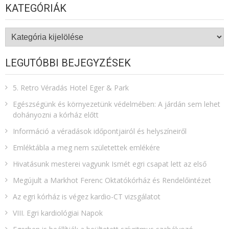
KATEGÓRIÁK
Kategóriák
LEGUTÓBBI BEJEGYZÉSEK
5. Retro Véradás Hotel Eger & Park
Egészségünk és környezetünk védelmében: A járdán sem lehet
dohányozni a kórház előtt
Információ a véradások időpontjairól és helyszíneiről
Emléktábla a meg nem születettek emlékére​
Hivatásunk mesterei vagyunk Ismét egri csapat lett az első
Megújult a Markhot Ferenc Oktatókórház és Rendelőintézet
Az egri kórház is végez kardio-CT vizsgálatot
VIII. Egri kardiológiai Napok