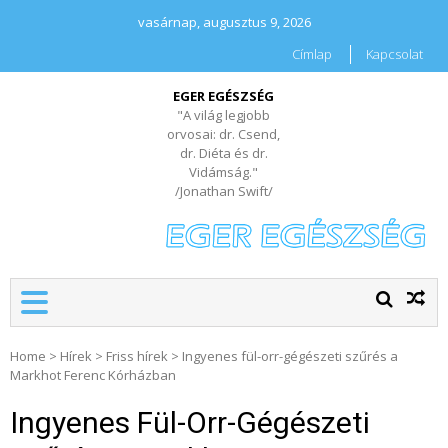
vasárnap, augusztus 9, 2026
Címlap
Kapcsolat
EGER EGÉSZSÉG
"A világ legjobb
orvosai: dr. Csend,
dr. Diéta és dr.
Vidámság."
/Jonathan Swift/
Home
>
Hírek
>
Friss hírek
>
Ingyenes fül-orr-gégészeti szűrés a
Markhot Ferenc Kórházban
Ingyenes Fül-Orr-Gégészeti