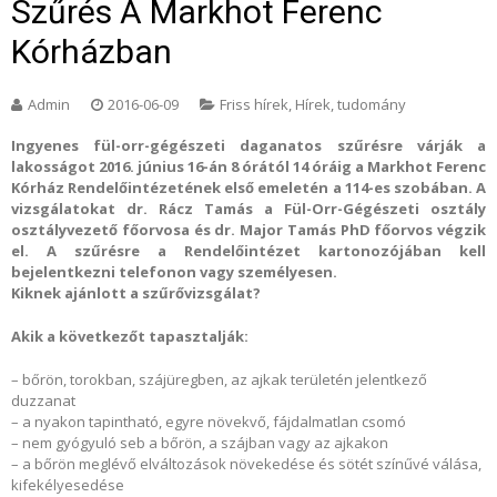
Szűrés A Markhot Ferenc
Kórházban
Admin
2016-06-09
Friss hírek
,
Hírek, tudomány
Ingyenes fül-orr-gégészeti daganatos szűrésre várják a
lakosságot 2016. június 16-án 8 órától 14 óráig a Markhot Ferenc
Kórház Rendelőintézetének első emeletén a 114-es szobában. A
vizsgálatokat dr. Rácz Tamás a Fül-Orr-Gégészeti osztály
osztályvezető főorvosa és dr. Major Tamás PhD főorvos végzik
el. A szűrésre a Rendelőintézet kartonozójában kell
bejelentkezni telefonon vagy személyesen.
Kiknek ajánlott a szűrővizsgálat?
Akik a következőt tapasztalják:
– bőrön, torokban, szájüregben, az ajkak területén jelentkező
duzzanat
– a nyakon tapintható, egyre növekvő, fájdalmatlan csomó
– nem gyógyuló seb a bőrön, a szájban vagy az ajkakon
– a bőrön meglévő elváltozások növekedése és sötét színűvé válása,
kifekélyesedése