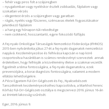
– fehér vagy piros folt a szájüregben
– nyugalomban vagy nyeléskor észlelt zsibbadás, fájdalom vagy
szokatlan vérzés
– idegentest érzés a szájüregben vagy garatban
– rágás, nyelés vagy fűszeres, szénsavas ételek fogyasztásakor
jelentkező fájdalom
– a hang egy hónapon túli rekedtsége
– nem csökkenő, hosszantartó, egyre fokozódó fülfájás
A Fej-nyaki Onkológiai Társaságok Nemzetközi Föderációja (IFHNOS)
2015-ben nyilvánította július 27-ét a fej-nyaki daganatok nemzetközi
napjává. Kezdeményezése és felhívása kapcsán e nap köré
csoportosítva hazánkban is számos rendezvényt szerveztek annak
érdekében, hogy felhívják a közvélemény illetve a szakmai vezetők
figyelmét a téma fontosságára, a fej-nyaki daganatokra, ezek
prevenciójára, a korai diagnózis fontosságára, valamint a modern
ellátási lehetőségekre.
A Pécsi Egyetem Fül-Orr-Gégészeti és Fej-, Nyaksebészeti
Tanszékének kezdeményezéséhez kapcsolódva, a Markhot Ferenc
Kórház Fül-Orr-Gégészeti osztálya is megszervezi 2016. június 16-án
az érintett lakosság szűrését.
Eger, 2016. június 9.