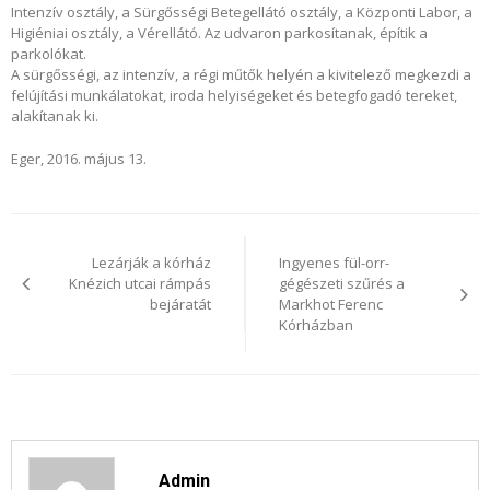
Intenzív osztály, a Sürgősségi Betegellátó osztály, a Központi Labor, a
Higiéniai osztály, a Vérellátó. Az udvaron parkosítanak, építik a
parkolókat.
A sürgősségi, az intenzív, a régi műtők helyén a kivitelező megkezdi a
felújítási munkálatokat, iroda helyiségeket és betegfogadó tereket,
alakítanak ki.
Eger, 2016. május 13.
Bejegyzés
navigáció
Lezárják a kórház
Ingyenes fül-orr-
Knézich utcai rámpás
gégészeti szűrés a
bejáratát
Markhot Ferenc
Kórházban
Admin