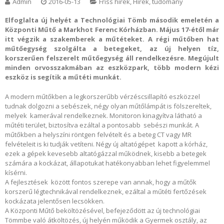
Admin
2016-05-13
Friss hírek
,
Hírek, tudomány
Elfoglalta új helyét a Technológiai Tömb második emeletén a
Központi Műtő a Markhot Ferenc Kórházban. Május 17-étől már
itt végzik a szakemberek a műtéteket. A régi műtőben hat
műtőegység szolgálta a betegeket, az új helyen tíz,
korszerűen felszerelt műtőegység áll rendelkezésre. Megújult
minden orvosszakmában az eszközpark, több modern kézi
eszköz is segítik a műtéti munkát.
A modern műtőkben a legkorszerűbb vérzéscsillapító eszközzel
tudnak dolgozni a sebészek, négy olyan műtőlámpát is fölszereltek,
melyek kamerával rendelkeznek. Monitoron kinagyítva látható a
műtéti terület, biztosítva ezáltal a pontosabb sebészi munkát. A
műtőkben a helyszíni röntgen felvételt és a beteg CT vagy MR
felvételeit is ki tudják vetíteni. Négy új altatógépet kapott a kórház,
ezek a gépek kevesebb altatógázzal működnek, kisebb a betegek
számára a kockázat, állapotukat hatékonyabban lehet figyelemmel
kísérni.
A fejlesztések között fontos szerepe van annak, hogy a műtők
korszerű légtechnikával rendelkeznek, ezáltal a műtéti fertőzések
kockázata jelentősen lecsökken.
A Központi Műtő beköltözésével, befejeződött az új technológiai
Tömmbe való átköltözés, új helyén működik a Gyermek osztály, az