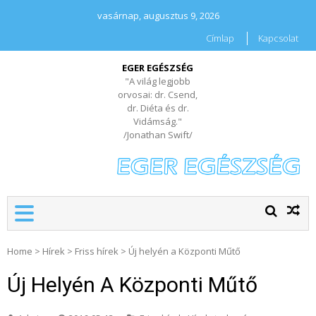
vasárnap, augusztus 9, 2026
Címlap
Kapcsolat
EGER EGÉSZSÉG
"A világ legjobb
orvosai: dr. Csend,
dr. Diéta és dr.
Vidámság."
/Jonathan Swift/
Home
>
Hírek
>
Friss hírek
>
Új helyén a Központi Műtő
Új Helyén A Központi Műtő