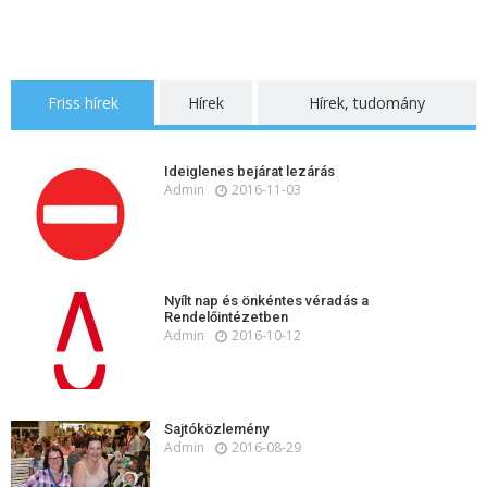
Friss hírek
Hírek
Hírek, tudomány
Ideiglenes bejárat lezárás
Admin
2016-11-03
Nyílt nap és önkéntes véradás a
Rendelőintézetben
Admin
2016-10-12
Sajtóközlemény
Admin
2016-08-29