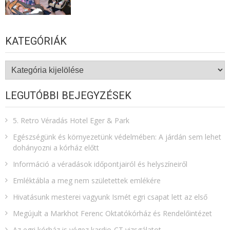
KATEGÓRIÁK
Kategóriák
LEGUTÓBBI BEJEGYZÉSEK
5. Retro Véradás Hotel Eger & Park
Egészségünk és környezetünk védelmében: A járdán sem lehet
dohányozni a kórház előtt
Információ a véradások időpontjairól és helyszíneiről
Emléktábla a meg nem születettek emlékére​
Hivatásunk mesterei vagyunk Ismét egri csapat lett az első
Megújult a Markhot Ferenc Oktatókórház és Rendelőintézet
Az egri kórház is végez kardio-CT vizsgálatot