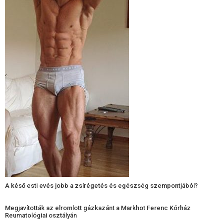
A késő esti evés jobb a zsírégetés és egészség szempontjából?
Megjavították az elromlott gázkazánt a Markhot Ferenc Kórház
Reumatológiai osztályán