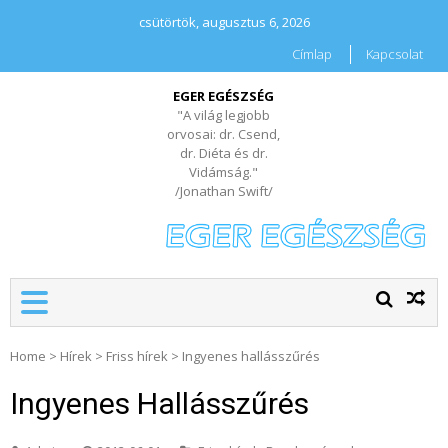
csütörtök, augusztus 6, 2026
Címlap
Kapcsolat
EGER EGÉSZSÉG
"A világ legjobb
orvosai: dr. Csend,
dr. Diéta és dr.
Vidámság."
/Jonathan Swift/
Home
>
Hírek
>
Friss hírek
>
Ingyenes hallásszűrés
Ingyenes Hallásszűrés