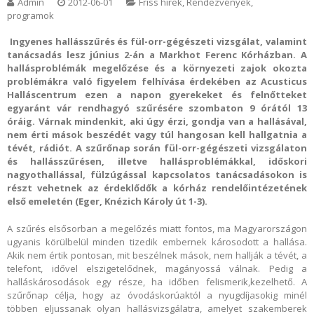
Admin
2012-06-01
Friss hírek
,
Rendezvények,
programok
Ingyenes hallásszűrés és fül-orr-gégészeti vizsgálat, valamint
tanácsadás lesz június 2-án a Markhot Ferenc Kórházban. A
hallásproblémák megelőzése és a környezeti zajok okozta
problémákra való figyelem felhívása érdekében az Acusticus
Halláscentrum ezen a napon gyerekeket és felnőtteket
egyaránt vár rendhagyó szűrésére szombaton 9 órától 13
óráig. Várnak mindenkit, aki úgy érzi, gondja van a hallásával,
nem érti mások beszédét vagy túl hangosan kell hallgatnia a
tévét, rádiót. A szűrőnap során fül-orr-gégészeti vizsgálaton
és hallásszűrésen, illetve hallásproblémákkal, időskori
nagyothallással, fülzúgással kapcsolatos tanácsadásokon is
részt vehetnek az érdeklődők a kórház rendelőintézetének
első emeletén (Eger, Knézich Károly út 1-3).
A szűrés elsősorban a megelőzés miatt fontos, ma Magyarországon
ugyanis körülbelül minden tizedik embernek károsodott a hallása.
Akik nem értik pontosan, mit beszélnek mások, nem hallják a tévét, a
telefont, idővel elszigetelődnek, magányossá válnak. Pedig a
halláskárosodások egy része, ha időben felismerik,kezelhető. A
szűrőnap célja, hogy az óvodáskorúaktól a nyugdíjasokig minél
többen eljussanak olyan hallásvizsgálatra, amelyet szakemberek