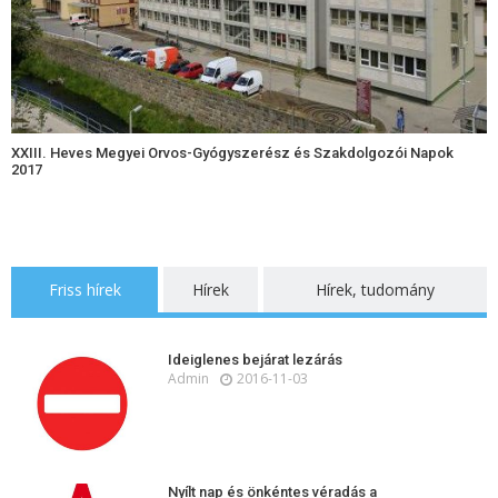
XXIII. Heves Megyei Orvos-Gyógyszerész és Szakdolgozói Napok
2017
Friss hírek
Hírek
Hírek, tudomány
Ideiglenes bejárat lezárás
Admin
2016-11-03
Nyílt nap és önkéntes véradás a