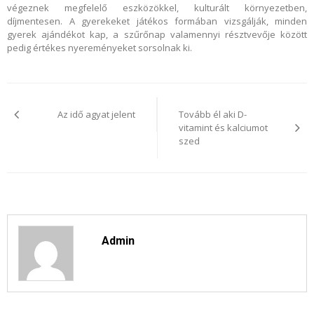
végeznek megfelelő eszközökkel, kulturált környezetben,
díjmentesen. A gyerekeket játékos formában vizsgálják, minden
gyerek ajándékot kap, a szűrőnap valamennyi résztvevője között
pedig értékes nyereményeket sorsolnak ki.
Bejegyzés
navigáció
Az idő agyat jelent
Tovább él aki D-
vitamint és kalciumot
szed
Admin