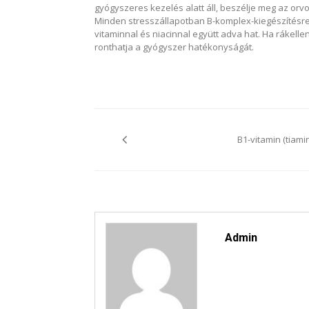
gyógyszeres kezelés alatt áll, beszélje meg az orvo
Minden stresszállapotban B-komplex-kiegészítésre 
vitaminnal és niacinnal együtt adva hat. Ha rákelle
ronthatja a gyógyszer hatékonyságát.
Bejegyzés
navigáció
B1-vitamin (tiamin
Admin