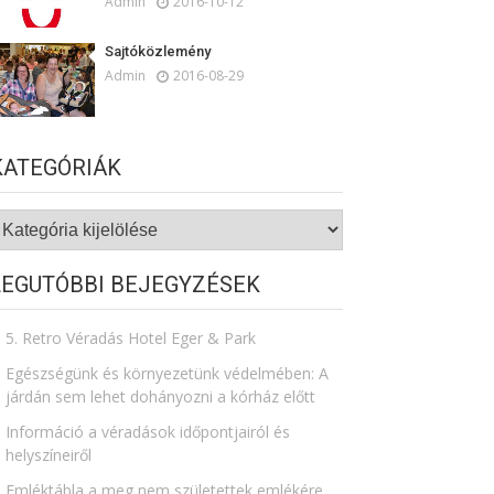
Admin
2016-10-12
Sajtóközlemény
Admin
2016-08-29
KATEGÓRIÁK
ategóriák
LEGUTÓBBI BEJEGYZÉSEK
5. Retro Véradás Hotel Eger & Park
Egészségünk és környezetünk védelmében: A
járdán sem lehet dohányozni a kórház előtt
Információ a véradások időpontjairól és
helyszíneiről
Emléktábla a meg nem születettek emlékére​