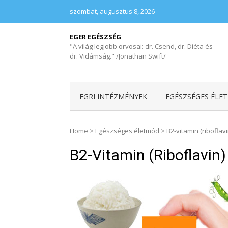
szombat, augusztus 8, 2026
EGER EGÉSZSÉG
"A világ legjobb orvosai: dr. Csend, dr. Diéta és
dr. Vidámság." /Jonathan Swift/
EGRI INTÉZMÉNYEK
EGÉSZSÉGES ÉLE
Home
>
Egészséges életmód
>
B2-vitamin (riboflavi
B2-Vitamin (riboflavin)