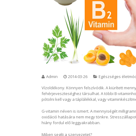
Admin
2014-03-26
Egészséges életmó
Vízoldékony. Könnyen felszívódik. A kiürített menny
fehérjeveszteséghez társulhat. A többi B-vitamin
pótolni kell vagy a táplálékkal, vagy vitaminkészít
G-vitamin néven is ismert. A mennyiségét milligram
oxidáció hatására nem megy tönkre. Stresszállapo
hiány fordul elő leggyakrabban.
Miben segíti a szervezetet?