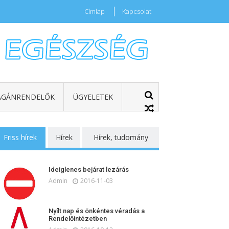
Címlap
Kapcsolat
GÁNRENDELŐK
ÜGYELETEK
Friss hírek
Hírek
Hírek, tudomány
Ideiglenes bejárat lezárás
Admin
2016-11-03
Nyílt nap és önkéntes véradás a
Rendelőintézetben