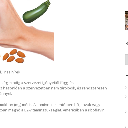
K
d
,
Friss hírek
iség mindig a szervezet igényeitől függ, és
hoz hasonlóan a szervezetben nem tárolódik, és rendszeresen
ménnyel.
mokban (mg) mérik. A tiaminnal ellentétben hő, savak vagy
tban megnő a B2-vitaminszükséglet. Amerikában a riboflavin