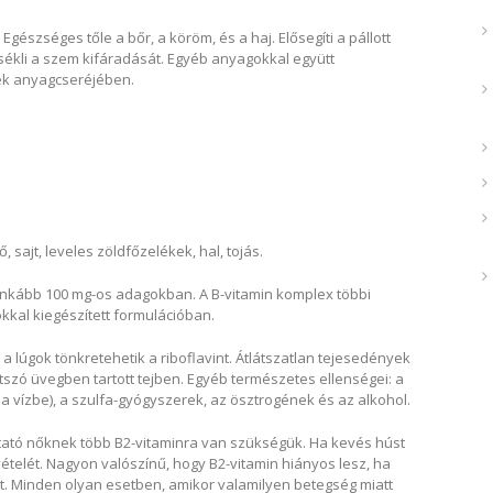
észséges tőle a bőr, a köröm, és a haj. Elősegíti a pállott
érsékli a szem kifáradását. Egyéb anyagokkal együtt
jék anyagcseréjében.
, sajt, leveles zöldfőzelékek, hal, tojás.
inkább 100 mg-os adagokban. A B-vitamin komplex többi
kal kiegészített formulációban.
 a lúgok tönkretehetik a riboflavint. Átlátszatlan tejesedények
látszó üvegben tartott tejben. Egyéb természetes ellenségei: a
k a vízbe), a szulfa-gyógyszerek, az ösztrogének és az alkohol.
tató nőknek több B2-vitaminra van szükségük. Ha kevés húst
vételét. Nagyon valószínű, hogy B2-vitamin hiányos lesz, ha
tt. Minden olyan esetben, amikor valamilyen betegség miatt