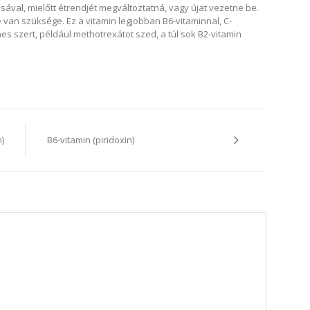
sával, mielőtt étrendjét megváltoztatná, vagy újat vezetne be.
van szüksége. Ez a vitamin legjobban B6-vitaminnal, C-
nes szert, például methotrexátot szed, a túl sok B2-vitamin
)
B6-vitamin (piridoxin)