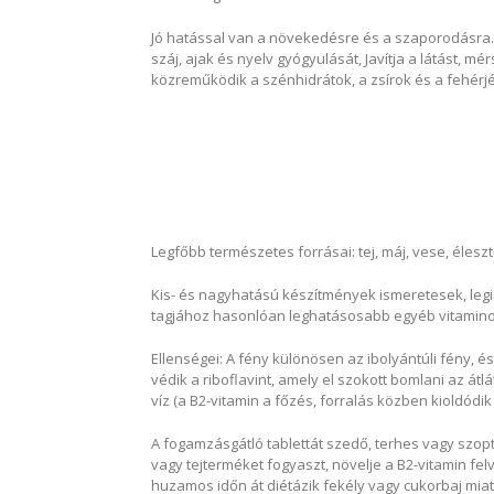
Jó hatással van a növekedésre és a szaporodásra. Eg
száj, ajak és nyelv gyógyulását, Javítja a látást, m
közreműködik a szénhidrátok, a zsírok és a fehér
Legfőbb természetes forrásai: tej, máj, vese, élesztő
Kis- és nagyhatású készítmények ismeretesek, leg
tagjához hasonlóan leghatásosabb egyéb vitaminok
Ellenségei: A fény különösen az ibolyántúli fény, és
védik a riboflavint, amely el szokott bomlani az át
víz (a B2-vitamin a főzés, forralás közben kioldódi
A fogamzásgátló tablettát szedő, terhes vagy szop
vagy tejterméket fogyaszt, növelje a B2-vitamin fel
huzamos időn át diétázik fekély vagy cukorbaj mia