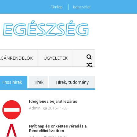
Címlap
Kapcsolat
GÁNRENDELŐK
ÜGYELETEK
Friss hírek
Hírek
Hírek, tudomány
Ideiglenes bejárat lezárás
Admin
2016-11-03
Nyílt nap és önkéntes véradás a
Rendelőintézetben