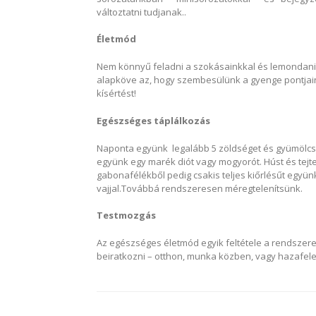
változtatni tudjanak..
Életmód
Nem könnyű feladni a szokásainkkal és lemondani
alapköve az, hogy szembesülünk a gyenge pontjain
kísértést!
Egészséges táplálkozás
Naponta együnk legalább 5 zöldséget és gyümölcsöt
együnk egy marék diót vagy mogyorót. Húst és tejt
gabonafélékből pedig csakis teljes kiőrlésűt együn
vajjal.Továbbá rendszeresen méregtelenítsünk.
Testmozgás
Az egészséges életmód egyik feltétele a rendszer
beiratkozni – otthon, munka közben, vagy hazafel
Bejegyzés
navigáció