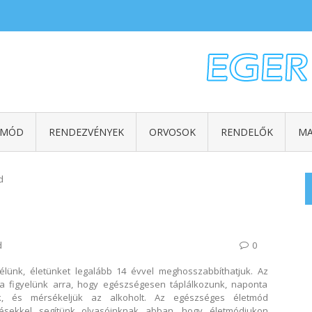
TMÓD
RENDEZVÉNYEK
ORVOSOK
RENDELŐK
MA
d
d
0
lünk, életünket legalább 14 évvel meghosszabbíthatjuk. Az
 figyelünk arra, hogy egészségesen táplálkozunk, naponta
, és mérsékeljük az alkoholt. Az egészséges életmód
sekkel segítünk olvasóinknak abban, hogy életmódjukon