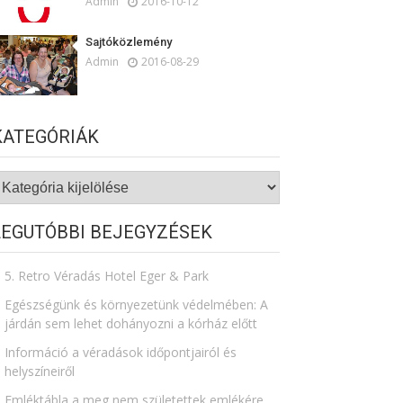
Admin
2016-10-12
Sajtóközlemény
Admin
2016-08-29
KATEGÓRIÁK
ategóriák
LEGUTÓBBI BEJEGYZÉSEK
5. Retro Véradás Hotel Eger & Park
Egészségünk és környezetünk védelmében: A
járdán sem lehet dohányozni a kórház előtt
Információ a véradások időpontjairól és
helyszíneiről
Emléktábla a meg nem születettek emlékére​