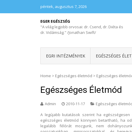
péntek, augusztus 7, 2026
EGER EGÉSZSÉG
"A világ legjobb orvosai: dr. Csend, dr. Diéta és
dr. Vidámság." /Jonathan Swift/
EGRI INTÉZMÉNYEK
EGÉSZSÉGES ÉLE
Home
>
Egészséges életmód
>
Egészséges életmó
Egészséges Életmód
Admin
2010-11-17
Egészséges életmó
A legújabb kutatások szerint ha egészségesen é
egészséges életmód könnyen betartható, ha oda
legalább félórát mozgunk, nem dohányozunk
sorozatunkban minisorozatokkal és bejegyzé