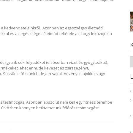
 a kedvenc ételeinkről. Azonban az egészséges életmód
kkal és az egészséges életmód feltétele az, hogy leküzdjük a
K
, igyunk sok folyadékot (elsősorban vizet és gyógyteákat),
ermékeket lehet enni, de keveset és zsírszegényt,
k. Süssünk, főzzünk hidegen sajtolt növényi olajokkal vagy
es testmozgás. Azonban abszolút nem kell egy fitness terembe
e útközben könnyen beiktathatunk félórás testmozgást!