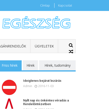
Címlap
Kapcsolat
GÁNRENDELŐK
ÜGYELETEK
Friss hírek
Hírek
Hírek, tudomány
Ideiglenes bejárat lezárás
Admin
2016-11-03
Nyílt nap és önkéntes véradás a
Rendelőintézetben