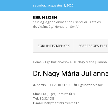
szombat, augusztus 8, 2026
EGER EGÉSZSÉG
"A világ legjobb orvosai: dr. Csend, dr. Diéta és
dr. Vidámság." /Jonathan Swift/
EGRI INTÉZMÉNYEK
EGÉSZSÉGES ÉLE
Home
>
Egri háziorvosok
>
Dr. Nagy Mária Julianna
Dr. Nagy Mária Juliann
Admin
2010-11-19
Egri háziorvosok
Cím:
3300, Eger, Pacsirta út 8
Tel:
36/321688
E-mail:
babymed99@freemail.hu