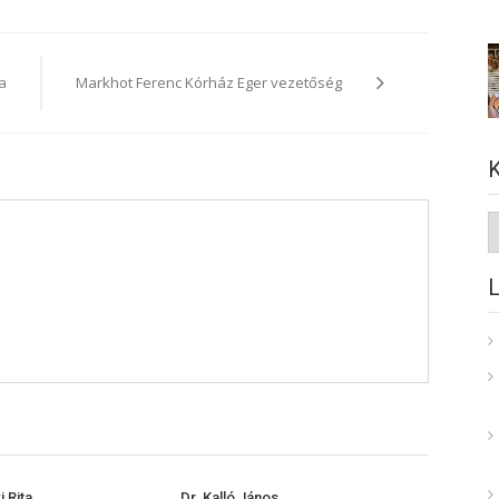
a
Markhot Ferenc Kórház Eger vezetőség
K
i Rita
Dr. Kalló János