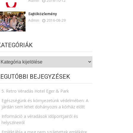
Admin
2016-10-12
Sajtóközlemény
Admin
2016-08-29
KATEGÓRIÁK
ategóriák
LEGUTÓBBI BEJEGYZÉSEK
5. Retro Véradás Hotel Eger & Park
Egészségünk és környezetünk védelmében: A
járdán sem lehet dohányozni a kórház előtt
Információ a véradások időpontjairól és
helyszíneiről
Emléktábla a meg nem születettek emlékére​