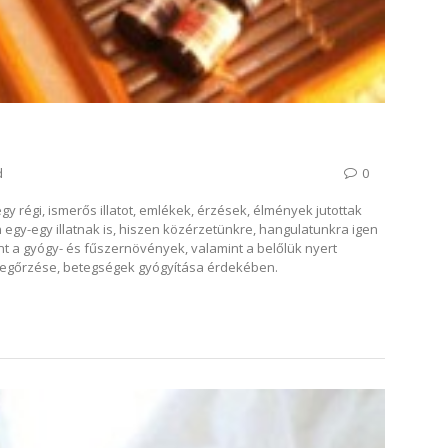
d
0
y régi, ismerős illatot, emlékek, érzések, élmények jutottak
gy-egy illatnak is, hiszen közérzetünkre, hangulatunkra igen
t a gyógy- és fűszernövények, valamint a belőlük nyert
megőrzése, betegségek gyógyítása érdekében.