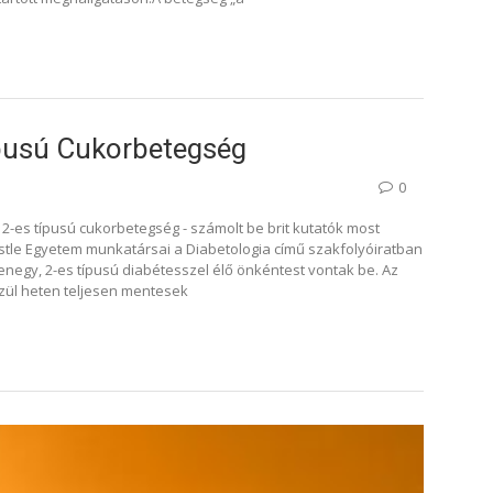
ípusú Cukorbetegség
0
 2-es típusú cukorbetegség - számolt be brit kutatók most
stle Egyetem munkatársai a Diabetologia című szakfolyóiratban
enegy, 2-es típusú diabétesszel élő önkéntest vontak be. Az
zül heten teljesen mentesek