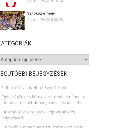
Admin
2016-10-12
Sajtóközlemény
Admin
2016-08-29
KATEGÓRIÁK
ategóriák
LEGUTÓBBI BEJEGYZÉSEK
5. Retro Véradás Hotel Eger & Park
Egészségünk és környezetünk védelmében: A
járdán sem lehet dohányozni a kórház előtt
Információ a véradások időpontjairól és
helyszíneiről
Emléktábla a meg nem születettek emlékére​