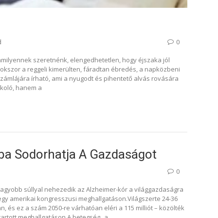
d
0
milyennek szeretnénk, elengedhetetlen, hogy éjszaka jól
sokszor a reggeli kimerülten, fáradtan ébredés, a napközbeni
ámlájára írható, ami a nyugodt és pihentető alvás rovására
koló, hanem a
gba Sodorhatja A Gazdaságot
0
gyobb súllyal nehezedik az Alzheimer-kór a világgazdaságra
egy amerikai kongresszusi meghallgatáson.Világszerte 24-36
 és ez a szám 2050-re várhatóan eléri a 115 milliót – közölték
tartott meghallgatáson.A betegség „a