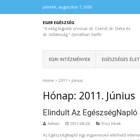
péntek, augusztus 7, 2026
EGER EGÉSZSÉG
"A világ legjobb orvosai: dr. Csend, dr. Diéta és
dr. Vidámság." /Jonathan Swift/
EGRI INTÉZMÉNYEK
EGÉSZSÉGES ÉLE
Home
>
2011
>
június
Hónap:
2011. Június
Elindult Az EgészségNapló 
Admin
2011-06-26
Friss hírek
Az EgészségNapló egy ingyenesen elérhető internet