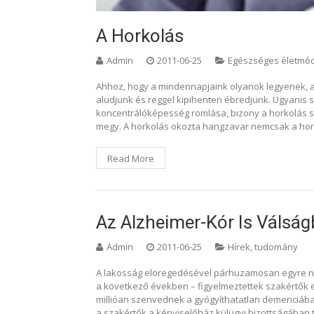
A Horkolás
Admin
2011-06-25
Egészséges életmó
Ahhoz, hogy a mindennapjaink olyanok legyenek, a
aludjunk és reggel kipihenten ébredjünk. Ugyanis 
koncentrálóképesség romlása, bizony a horkolás sz
megy. A horkolás okozta hangzavar nemcsak a hor
Read More
Az Alzheimer-Kór Is Válsá
Admin
2011-06-25
Hírek, tudomány
A lakosság elöregedésével párhuzamosan egyre na
a következő években – figyelmeztettek szakértők 
millióan szenvednek a gyógyíthatatlan demenciában,
a szakértők a képviselőház külügyi bizottságában 