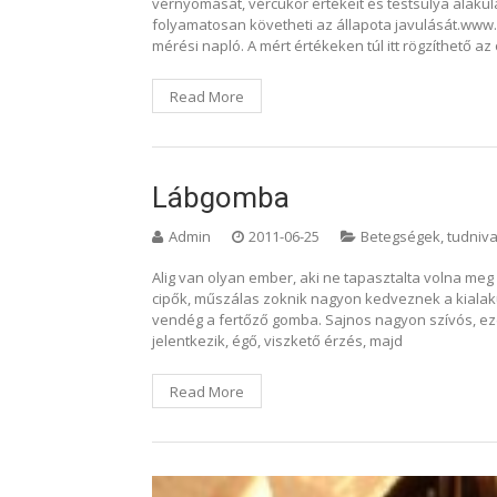
vérnyomását, vércukor értékeit és testsúlya alaku
folyamatosan követheti az állapota javulását.ww
mérési napló. A mért értékeken túl itt rögzíthető az 
Read More
Lábgomba
Admin
2011-06-25
Betegségek, tudniva
Alig van olyan ember, aki ne tapasztalta volna meg
cipők, műszálas zoknik nagyon kedveznek a kiala
vendég a fertőző gomba. Sajnos nagyon szívós, ezé
jelentkezik, égő, viszkető érzés, majd
Read More