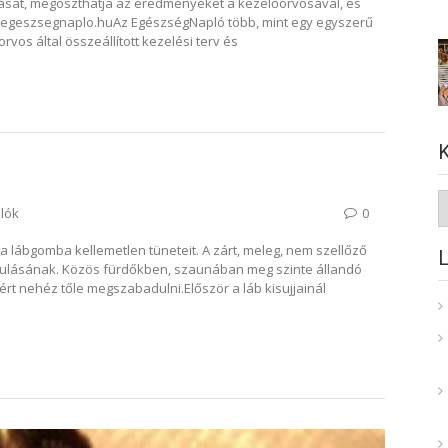
lását, megoszthatja az eredményeket a kezelőorvosával, és
w.egeszsegnaplo.huAz EgészségNapló több, mint egy egyszerű
orvos által összeállított kezelési terv és
K
lók
0
 a lábgomba kellemetlen tüneteit. A zárt, meleg, nem szellőző
kulásának. Közös fürdőkben, szaunában meg szinte állandó
rt nehéz tőle megszabadulni.Először a láb kisujjainál