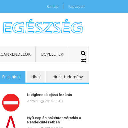
Címlap
Kapcsolat
GÁNRENDELŐK
ÜGYELETEK
Friss hírek
Hírek
Hírek, tudomány
Ideiglenes bejárat lezárás
Admin
2016-11-03
Nyílt nap és önkéntes véradás a
Rendelőintézetben