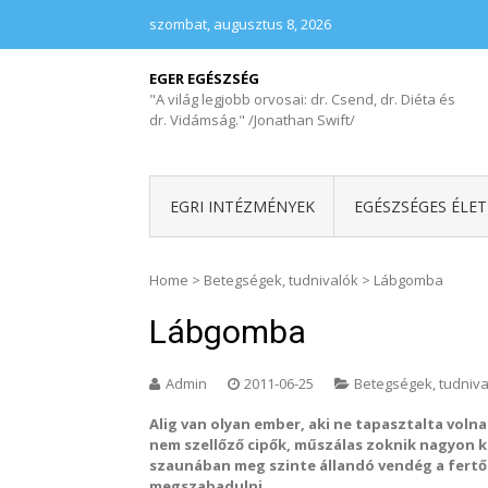
szombat, augusztus 8, 2026
EGER EGÉSZSÉG
"A világ legjobb orvosai: dr. Csend, dr. Diéta és
dr. Vidámság." /Jonathan Swift/
EGRI INTÉZMÉNYEK
EGÉSZSÉGES ÉLE
Home
>
Betegségek, tudnivalók
>
Lábgomba
Lábgomba
Admin
2011-06-25
Betegségek, tudniva
Alig van olyan ember, aki ne tapasztalta voln
nem szellőző cipők, műszálas zoknik nagyon 
szaunában meg szinte állandó vendég a fertő
megszabadulni.