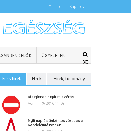
Címlap
Kapcsolat
GÁNRENDELŐK
ÜGYELETEK
Friss hírek
Hírek
Hírek, tudomány
Ideiglenes bejárat lezárás
Admin
2016-11-03
Nyílt nap és önkéntes véradás a
Rendelőintézetben