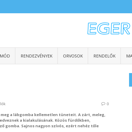
TMÓD
RENDEZVÉNYEK
ORVOSOK
RENDELŐK
MA
lók
0
a meg a lábgomba kellemetlen tüneteit. A zárt, meleg,
kedveznek a kialakulásának. Közös fürdőkben,
ző gomba. Sajnos nagyon szívós, ezért nehéz tőle