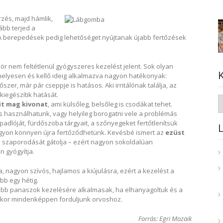
érzés, majd hámlik,
ább terjed a
 berepedések pedig lehetőséget nyújtanak újabb fertőzések
zör nem feltétlenül gyógyszeres kezelést jelent. Sok olyan
helyesen és kellő ideig alkalmazva nagyon hatékonyak:
szer, már pár cseppje is hatásos. Aki irritálónak találja, az
 kiegészítik hatását.
K
it mag kivonat
, ami külsőleg, belsőleg is csodákat tehet.
is használhatunk, vagy helyileg borogatni vele a problémás
s padlóját, fürdőszoba tárgyait, a szőnyegeket fertőtlenítsük
gyon könnyen újra fertőződhetünk. Kevésbé ismert az
ezüst
k szaporodását gátolja – ezért nagyon sokoldalúan
n gyógyítja.
nagyon szívós, hajlamos a kiújulásra, ezért a kezelést a
bb egy hétig.
b panaszok kezelésére alkalmasak, ha elhanyagoltuk és a
kkor mindenképpen forduljunk orvoshoz.
Forrás: Egri Mozaik