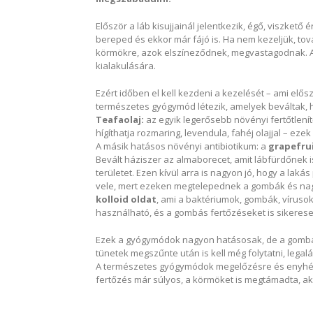
Először a láb kisujjainál jelentkezik, égő, viszkető 
bereped és ekkor már fájó is. Ha nem kezeljük, tov
körmökre, azok elszíneződnek, megvastagodnak. A
kialakulására.
Ezért időben el kell kezdeni a kezelését – ami elős
természetes gyógymód létezik, amelyek beváltak, 
Teafaolaj:
az egyik legerősebb növényi fertőtlenítő
hígíthatja rozmaring, levendula, fahéj olajjal – ezek
A másik hatásos növényi antibiotikum: a
grapefru
Bevált háziszer az almaborecet, amit lábfürdőnek 
területet. Ezen kívül arra is nagyon jó, hogy a laká
vele, mert ezeken megtelepednek a gombák és na
kolloid oldat
, ami a baktériumok, gombák, víruso
használható, és a gombás fertőzéseket is sikerese
Ezek a gyógymódok nagyon hatásosak, de a gomba, 
tünetek megszűnte után is kell még folytatni, legalá
A természetes gyógymódok megelőzésre és enyhéb
fertőzés már súlyos, a körmöket is megtámadta, a