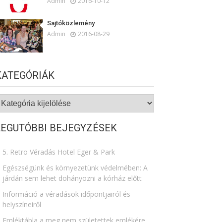
Admin
2016-10-12
Sajtóközlemény
Admin
2016-08-29
KATEGÓRIÁK
ategóriák
LEGUTÓBBI BEJEGYZÉSEK
5. Retro Véradás Hotel Eger & Park
Egészségünk és környezetünk védelmében: A
járdán sem lehet dohányozni a kórház előtt
Információ a véradások időpontjairól és
helyszíneiről
Emléktábla a meg nem születettek emlékére​