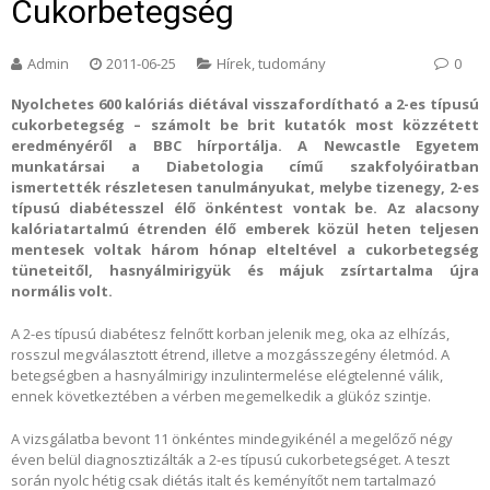
Cukorbetegség
Admin
2011-06-25
Hírek, tudomány
0
Nyolchetes 600 kalóriás diétával visszafordítható a 2-es típusú
cukorbetegség – számolt be brit kutatók most közzétett
eredményéről a BBC hírportálja. A Newcastle Egyetem
munkatársai a Diabetologia című szakfolyóiratban
ismertették részletesen tanulmányukat, melybe tizenegy, 2-es
típusú diabétesszel élő önkéntest vontak be. Az alacsony
kalóriatartalmú étrenden élő emberek közül heten teljesen
mentesek voltak három hónap elteltével a cukorbetegség
tüneteitől, hasnyálmirigyük és májuk zsírtartalma újra
normális volt.
A 2-es típusú diabétesz felnőtt korban jelenik meg, oka az elhízás,
rosszul megválasztott étrend, illetve a mozgásszegény életmód. A
betegségben a hasnyálmirigy inzulintermelése elégtelenné válik,
ennek következtében a vérben megemelkedik a glükóz szintje.
A vizsgálatba bevont 11 önkéntes mindegyikénél a megelőző négy
éven belül diagnosztizálták a 2-es típusú cukorbetegséget. A teszt
során nyolc hétig csak diétás italt és keményítőt nem tartalmazó