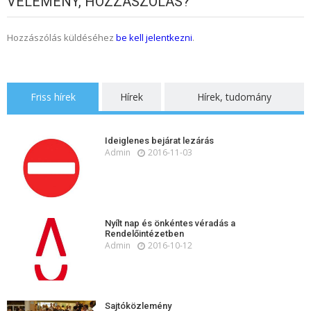
VÉLEMÉNY, HOZZÁSZÓLÁS?
Hozzászólás küldéséhez
be kell jelentkezni
.
Friss hírek
Hírek
Hírek, tudomány
Ideiglenes bejárat lezárás
Admin
2016-11-03
Nyílt nap és önkéntes véradás a
Rendelőintézetben
Admin
2016-10-12
Sajtóközlemény