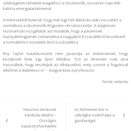
zöldségeket vehettek magukhoz a résztvevők, összesen napi 600
kalória energiatartalommal.
A mérésekből kiderült, hogy már egy hét diétázás után visszatért a
normálisra a résztvevők éhgyomri vércukorszintje. A mágneses
rezonanciás vizsgálatok azt mutatták, hogy a páciensek
hasnyálmirigyének zsírtartalma a nagyjából 8 százalékról lecsökkent
a normálishoz közelebb lévő 6 százalékra.
Roy Taylor kutatásvezető nem javasolja az embereknek, hogy
kezdjenek bele egy ilyen diétába. “Ezt az étrendet csak arra
használtuk, hogy teszteljük az elképzelést, mely szerint a fogyással
eltűnhet a diabétesz is” – magyarázta a professzor.
Forrás: index.hu
Bejegyzés
navigáció
Hasznos tanácsok
Az Alzheimer-kór is
kánikula idejére –
válságba sodorhatja a
Országos
gazdaságot
Katasztrófavédelmi