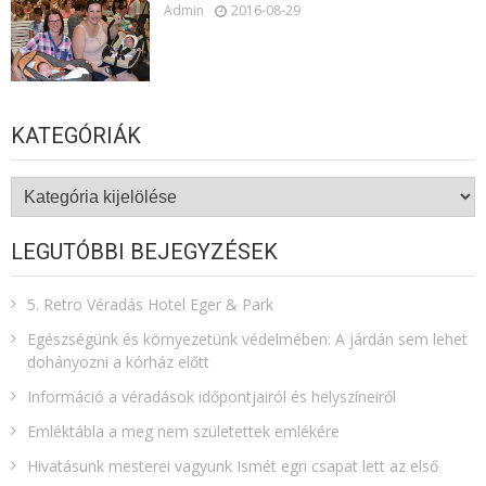
Admin
2016-08-29
KATEGÓRIÁK
Kategóriák
LEGUTÓBBI BEJEGYZÉSEK
5. Retro Véradás Hotel Eger & Park
Egészségünk és környezetünk védelmében: A járdán sem lehet
dohányozni a kórház előtt
Információ a véradások időpontjairól és helyszíneiről
Emléktábla a meg nem születettek emlékére​
Hivatásunk mesterei vagyunk Ismét egri csapat lett az első