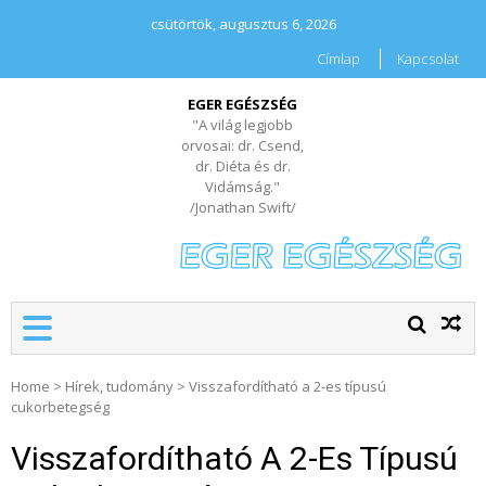
csütörtök, augusztus 6, 2026
Címlap
Kapcsolat
EGER EGÉSZSÉG
"A világ legjobb
orvosai: dr. Csend,
dr. Diéta és dr.
Vidámság."
/Jonathan Swift/
Home
>
Hírek, tudomány
>
Visszafordítható a 2-es típusú
cukorbetegség
Visszafordítható A 2-Es Típusú