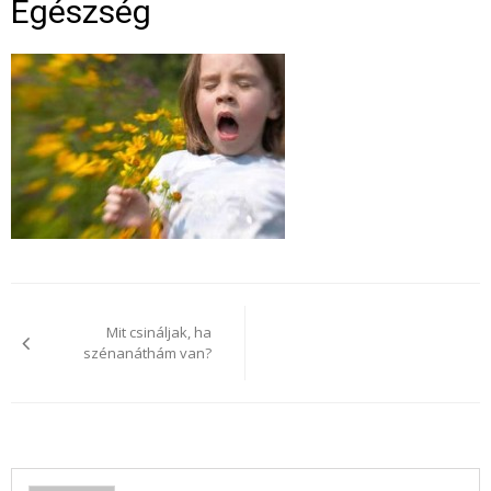
Egészség
Bejegyzés
navigáció
Mit csináljak, ha
szénanáthám van?