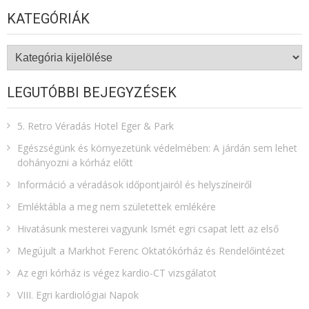
KATEGÓRIÁK
Kategóriák
LEGUTÓBBI BEJEGYZÉSEK
5. Retro Véradás Hotel Eger & Park
Egészségünk és környezetünk védelmében: A járdán sem lehet
dohányozni a kórház előtt
Információ a véradások időpontjairól és helyszíneiről
Emléktábla a meg nem születettek emlékére​
Hivatásunk mesterei vagyunk Ismét egri csapat lett az első
Megújult a Markhot Ferenc Oktatókórház és Rendelőintézet
Az egri kórház is végez kardio-CT vizsgálatot
VIII. Egri kardiológiai Napok