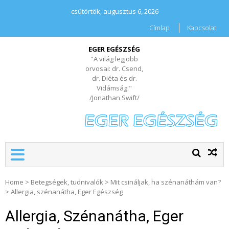
csütörtök, augusztus 6, 2026
Címlap
Kapcsolat
EGER EGÉSZSÉG
"A világ legjobb
orvosai: dr. Csend,
dr. Diéta és dr.
Vidámság."
/Jonathan Swift/
Home
>
Betegségek, tudnivalók
>
Mit csináljak, ha szénanáthám van?
>
Allergia, szénanátha, Eger Egészség
Allergia, Szénanátha, Eger