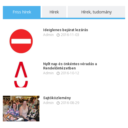
Friss hírek
Hírek
Hírek, tudomány
Ideiglenes bejárat lezárás
Admin
2016-11-03
Nyílt nap és önkéntes véradás a
Rendelőintézetben
Admin
2016-10-12
Sajtóközlemény
Admin
2016-08-29