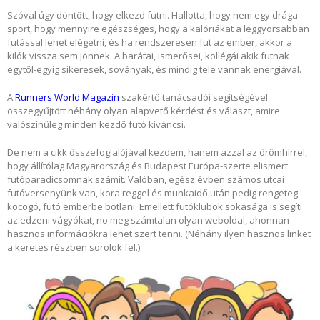
Szóval úgy döntött, hogy elkezd futni. Hallotta, hogy nem egy drága
sport, hogy mennyire egészséges, hogy a kalóriákat a leggyorsabban
futással lehet elégetni, és ha rendszeresen fut az ember, akkor a
kilók vissza sem jönnek. A barátai, ismerősei, kollégái akik futnak
egytől-egyig sikeresek, soványak, és mindig tele vannak energiával.
A
Runners World Magazin
szakértő tanácsadói segítségével
összegyűjtött néhány olyan alapvető kérdést és választ, amire
valószínűleg minden kezdő futó kíváncsi.
De nem a cikk összefoglalójával kezdem, hanem azzal az örömhírrel,
hogy állítólag Magyarország és Budapest Európa-szerte elismert
futóparadicsomnak számít. Valóban, egész évben számos utcai
futóversenyünk van, kora reggel és munkaidő után pedig rengeteg
kocogó, futó emberbe botlani. Emellett futóklubok sokasága is segíti
az edzeni vágyókat, no meg számtalan olyan weboldal, ahonnan
hasznos információkra lehet szert tenni. (Néhány ilyen hasznos linket
a keretes részben sorolok fel.)