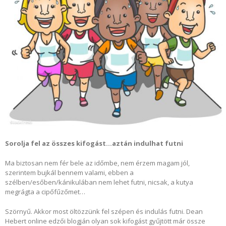
Sorolja fel az összes kifogást…aztán indulhat futni
Ma biztosan nem fér bele az időmbe, nem érzem magam jól,
szerintem bujkál bennem valami, ebben a
szélben/esőben/kánikulában nem lehet futni, nicsak, a kutya
megrágta a cipőfűzőmet…
Szörnyű. Akkor most öltözzünk fel szépen és indulás futni. Dean
Hebert online edzői blogján olyan sok kifogást gyűjtött már össze