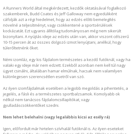
A Runners World által megkérdezett, kezdők oktatásával foglalkozó
szakemberek, Budd Coates és Jeff Galloway nem egyedüliként
cáfolják azt a régi hiedelmet, hogy az edzés előtti bemelegítés
növelné a teljesítményt, vagy csökkentené a sportsérülések
kockázatát. Ezt ugyanis állítólag tudományosan még nem sikerült
bizonyítani. A nyújtás ideje az edzés után van, akkor viszont célszerű
10-15 percen át az összes dolgozó izmot lenyújtani, anélkül, hogy
túlerőltetnénk őket.
Némi izomláz, egy kis fájdalom természetes a kezdő futóknál, vagy ha
valaki egy ideje már nem edzett. Ezekből azonban nem kell túl nagy
ügyet csinálni, általában hamar elmúlnak, hacsak nem valamilyen
különlegesen szerencsétlen esetről van szó.
Az ilyen izomfájdalmak esetében a legjobb megoldás a pihentetés, a
jegelés, a fásli és a természetes sportbalzsamok. Komolyabb ok
nélkül nem tanácsos fájdalomcsillapítókat, vagy
gyulladáscsökkentőket szedni.
Nem lehet belehalni (vagy legalábbis kicsi az esély rá)
Igen, előfordult már hirtelen szívhalál futóknál is. Az ilyen eseteket