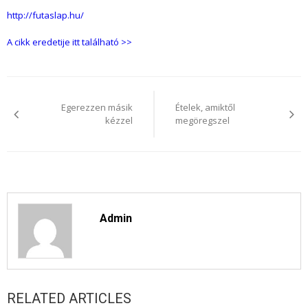
http://futaslap.hu/
A cikk eredetije itt található >>
Bejegyzés
navigáció
Egerezzen másik
Ételek, amiktől
kézzel
megöregszel
Admin
RELATED ARTICLES