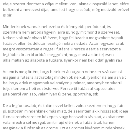
ideje szerint dönthet a céljai mellett. Van, akinek inspiráló lehet, előre
befizetni a nevezési díjat; amellett hogy olcsóbb, még motiváló erővel
is bír.
Mindenkinek vannak nehezebb és könnyebb periódusai, és
szerintem nem árt odafigyelni arra is, hogy mit mond a szervezet.
Nekem volt már olyan félévem, hogy fellázadt a megszokott hajnali
futások ellen és délután esett jól neki az edzés. Aztán egyszer csak
megint visszatértem a reggeli futásra. (Persze azért a szervezet a
legtöbbször arról próbál meggyőzni, hogy most aztán teljesen
alkalmatlan az állapota a futásra. Ilyenkor nem kell odafigyelni rá.)
Velem is megtörtént, hogy heteken át nagyon nehezen szántam rá
magam a futásra, láthatólag minden ok nélkül. Ilyenkor nálam az vált
be, hogy adok magamnak valamilyen jutalmat, amennyiben sikerül
teljesítenem a heti edzéstervet. Persze itt futással kapcsolatos
jutalomról van szó, valamilyen új zene, sportruha, stb.
De a legfontosabb, és talán ezzel kellett volna kezdenem, hogy futni
jó. Biztosan mindenkinek más miatt, de szerintem akik hosszabb ideje
futnak rendszeresen közepes, vagy hosszabb távokat, azokat nem
valami extra cél mozgat, amit majd elérnek a futás által, hanem
magának a futásnak az öröme. Ezt az örömet kívánom mindenkinek,