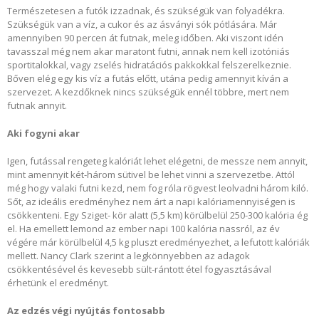
Természetesen a futók izzadnak, és szükségük van folyadékra.
Szükségük van a víz, a cukor és az ásványi sók pótlására. Már
amennyiben 90 percen át futnak, meleg időben. Aki viszont idén
tavasszal még nem akar maratont futni, annak nem kell izotóniás
sportitalokkal, vagy zselés hidratációs pakkokkal felszerelkeznie.
Bőven elég egy kis víz a futás előtt, utána pedig amennyit kíván a
szervezet. A kezdőknek nincs szükségük ennél többre, mert nem
futnak annyit.
Aki fogyni akar
Igen, futással rengeteg kalóriát lehet elégetni, de messze nem annyit,
mint amennyit két-három sütivel be lehet vinni a szervezetbe. Attól
még hogy valaki futni kezd, nem fog róla rögvest leolvadni három kiló.
Sőt, az ideális eredményhez nem árt a napi kalóriamennyiségen is
csökkenteni. Egy Sziget- kör alatt (5,5 km) körülbelül 250-300 kalória ég
el. Ha emellett lemond az ember napi 100 kalória nassról, az év
végére már körülbelül 4,5 kg pluszt eredményezhet, a lefutott kalóriák
mellett. Nancy Clark szerint a legkönnyebben az adagok
csökkentésével és kevesebb sült-rántott étel fogyasztásával
érhetünk el eredményt.
Az edzés végi nyújtás fontosabb