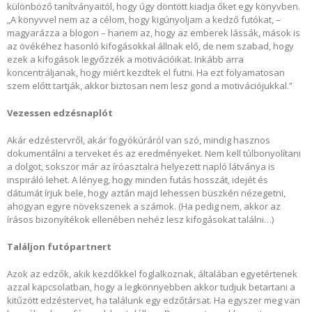
különböző tanítványaitól, hogy úgy döntött kiadja őket egy könyvben.
„A könyvvel nem az a célom, hogy kigúnyoljam a kedző futókat, –
magyarázza a blogon – hanem az, hogy az emberek lássák, mások is
az övékéhez hasonló kifogásokkal állnak elő, de nem szabad, hogy
ezek a kifogások legyőzzék a motivációikat. Inkább arra
koncentráljanak, hogy miért kezdtek el futni. Ha ezt folyamatosan
szem előtt tartják, akkor biztosan nem lesz gond a motivációjukkal.”
Vezessen edzésnaplót
Akár edzéstervről, akár fogyókúráról van szó, mindig hasznos
dokumentálni a terveket és az eredményeket. Nem kell túlbonyolítani
a dolgot, sokszor már az íróasztalra helyezett napló látványa is
inspiráló lehet. A lényeg, hogy minden futás hosszát, idejét és
dátumát írjuk bele, hogy aztán majd lehessen büszkén nézegetni,
ahogyan egyre növekszenek a számok. (Ha pedig nem, akkor az
írásos bizonyítékok ellenében nehéz lesz kifogásokat találni…)
Találjon futópartnert
Azok az edzők, akik kezdőkkel foglalkoznak, általában egyetértenek
azzal kapcsolatban, hogy a legkönnyebben akkor tudjuk betartani a
kitűzött edzéstervet, ha találunk egy edzőtársat. Ha egyszer meg van