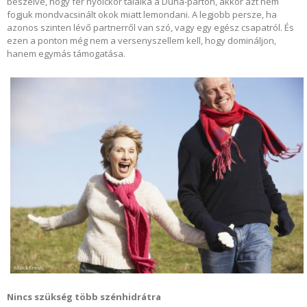
beszélve, hogy fér nyolckor találka a Duna-parton, akkor azt nem
fogjuk mondvacsinált okok miatt lemondani. A legjobb persze, ha
azonos szinten lévő partnerről van szó, vagy egy egész csapatról. És
ezen a ponton még nem a versenyszellem kell, hogy domináljon,
hanem egymás támogatása.
Nincs szükség több szénhidrátra