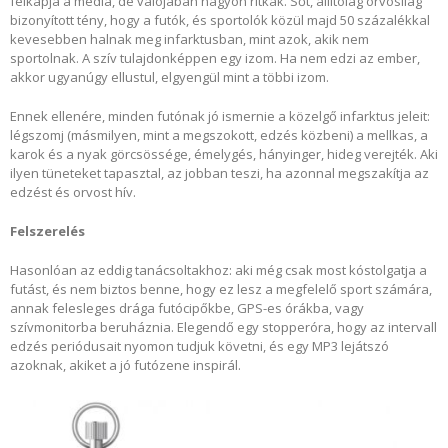
felkapja a média, de valójában nagyon ritkák. Sőt, állítólag orvosilag
bizonyított tény, hogy a futók, és sportolók közül majd 50 százalékkal
kevesebben halnak meg infarktusban, mint azok, akik nem
sportolnak. A szív tulajdonképpen egy izom. Ha nem edzi az ember,
akkor ugyanúgy ellustul, elgyengül mint a többi izom.
Ennek ellenére, minden futónak jó ismernie a közelgő infarktus jeleit:
légszomj (másmilyen, mint a megszokott, edzés közbeni) a mellkas, a
karok és a nyak görcsössége, émelygés, hányinger, hideg verejték. Aki
ilyen tüneteket tapasztal, az jobban teszi, ha azonnal megszakítja az
edzést és orvost hív.
Felszerelés
Hasonlóan az eddig tanácsoltakhoz: aki még csak most kóstolgatja a
futást, és nem biztos benne, hogy ez lesz a megfelelő sport számára,
annak felesleges drága futócipőkbe, GPS-es órákba, vagy
szívmonitorba beruháznia. Elegendő egy stopperóra, hogy az intervall
edzés periódusait nyomon tudjuk követni, és egy MP3 lejátszó
azoknak, akiket a jó futózene inspirál.