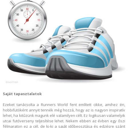
Saját tapasztalatok
Ezeket tanácsolta a Runners World fent említett cikke, amihez én,
hobbifutóként annyit tennék még hozzá, hogy az is nagyon inspiratív
lehet, ha kitűzünk magunk elé valamilyen célt. Ez logikusan valamelyik
utcai futóverseny teljesítése lehet. Nekem ebben az évben egy őszi
félmaraton ez a cél, de ki-ki a saját időbeosztása és edzésre szánt