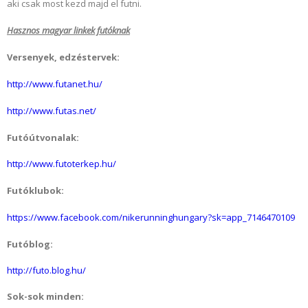
aki csak most kezd majd el futni.
Hasznos magyar linkek futóknak
Versenyek, edzéstervek:
http://www.futanet.hu/
http://www.futas.net/
Futóútvonalak:
http://www.futoterkep.hu/
Futóklubok:
https://www.facebook.com/nikerunninghungary?sk=app_7146470109
Futóblog:
http://futo.blog.hu/
Sok-sok minden: