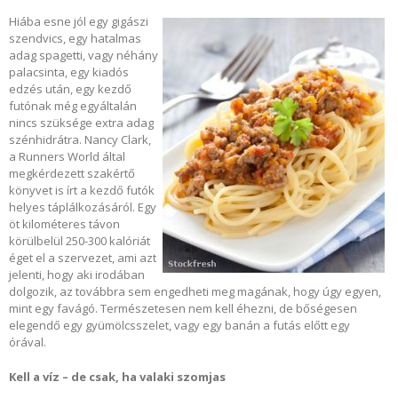
Hiába esne jól egy gigászi
szendvics, egy hatalmas
adag spagetti, vagy néhány
palacsinta, egy kiadós
edzés után, egy kezdő
futónak még egyáltalán
nincs szüksége extra adag
szénhidrátra. Nancy Clark,
a Runners World által
megkérdezett szakértő
könyvet is írt a kezdő futók
helyes táplálkozásáról. Egy
öt kilométeres távon
körülbelül 250-300 kalóriát
éget el a szervezet, ami azt
jelenti, hogy aki irodában
dolgozik, az továbbra sem engedheti meg magának, hogy úgy egyen,
mint egy favágó. Természetesen nem kell éhezni, de bőségesen
elegendő egy gyümölcsszelet, vagy egy banán a futás előtt egy
órával.
Kell a víz – de csak, ha valaki szomjas