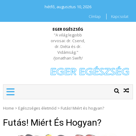
hétfő, augusztus 10, 2026
Címlap
Kapcsolat
EGER EGÉSZSÉG
"A világ legjobb
orvosai: dr. Csend,
dr. Diéta és dr.
Vidámság."
/Jonathan Swift/
Home
>
Egészséges életmód
>
Futás! Miért és hogyan?
Futás! Miért És Hogyan?