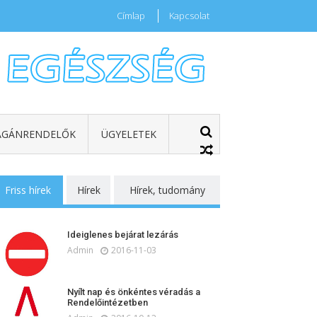
Címlap
Kapcsolat
GÁNRENDELŐK
ÜGYELETEK
Friss hírek
Hírek
Hírek, tudomány
Ideiglenes bejárat lezárás
Admin
2016-11-03
Nyílt nap és önkéntes véradás a
Rendelőintézetben