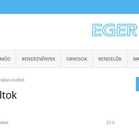
TMÓD
RENDEZVÉNYEK
ORVOSOK
RENDELŐK
MA
natúra boltok
ltok
oltok
0