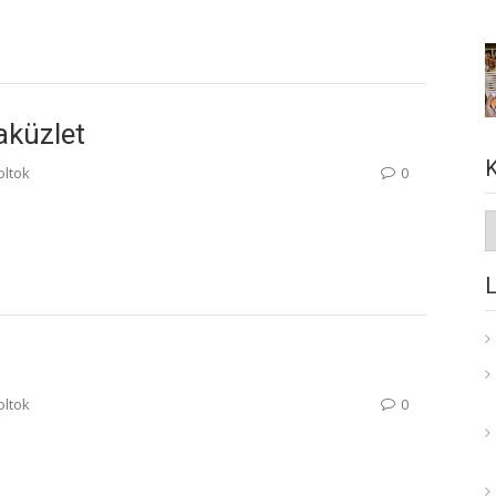
aküzlet
oltok
0
K
oltok
0