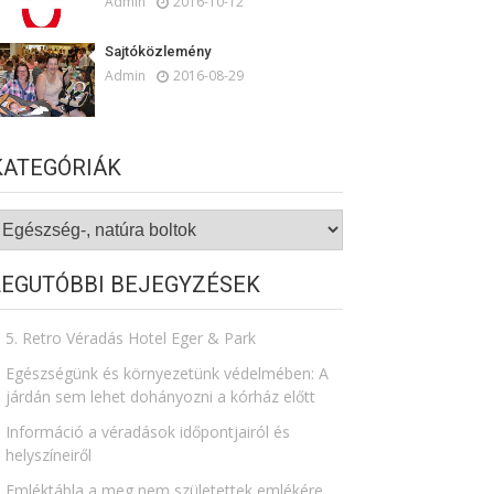
Admin
2016-10-12
Sajtóközlemény
Admin
2016-08-29
KATEGÓRIÁK
ategóriák
LEGUTÓBBI BEJEGYZÉSEK
5. Retro Véradás Hotel Eger & Park
Egészségünk és környezetünk védelmében: A
járdán sem lehet dohányozni a kórház előtt
Információ a véradások időpontjairól és
helyszíneiről
Emléktábla a meg nem születettek emlékére​