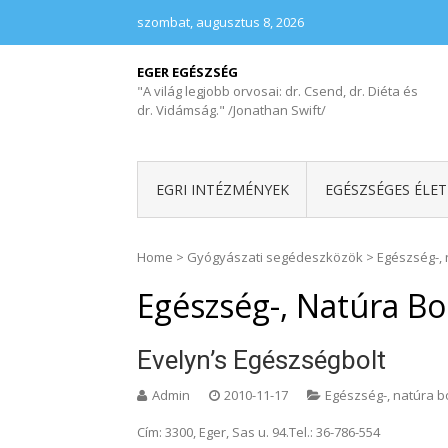
szombat, augusztus 8, 2026
EGER EGÉSZSÉG
"A világ legjobb orvosai: dr. Csend, dr. Diéta és
dr. Vidámság." /Jonathan Swift/
EGRI INTÉZMÉNYEK
EGÉSZSÉGES ÉLE
Home
>
Gyógyászati segédeszközök
>
Egészség-, 
Egészség-, Natúra Bo
Evelyn’s Egészségbolt
Admin
2010-11-17
Egészség-, natúra b
Cím: 3300, Eger, Sas u. 94.Tel.: 36-786-554