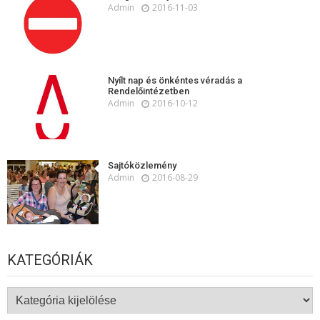
Admin
2016-11-03
Nyílt nap és önkéntes véradás a
Rendelőintézetben
Admin
2016-10-12
Sajtóközlemény
Admin
2016-08-29
KATEGÓRIÁK
Kategóriák