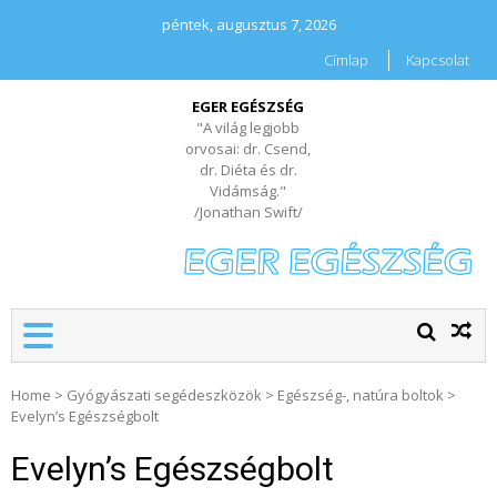
péntek, augusztus 7, 2026
Címlap
Kapcsolat
EGER EGÉSZSÉG
"A világ legjobb
orvosai: dr. Csend,
dr. Diéta és dr.
Vidámság."
/Jonathan Swift/
Home
>
Gyógyászati segédeszközök
>
Egészség-, natúra boltok
>
Evelyn’s Egészségbolt
Evelyn’s Egészségbolt