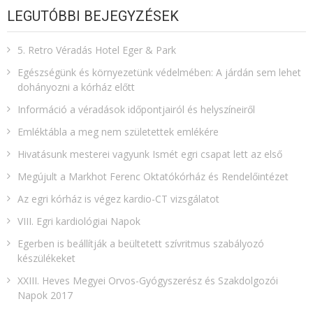
LEGUTÓBBI BEJEGYZÉSEK
5. Retro Véradás Hotel Eger & Park
Egészségünk és környezetünk védelmében: A járdán sem lehet
dohányozni a kórház előtt
Információ a véradások időpontjairól és helyszíneiről
Emléktábla a meg nem születettek emlékére​
Hivatásunk mesterei vagyunk Ismét egri csapat lett az első
Megújult a Markhot Ferenc Oktatókórház és Rendelőintézet
Az egri kórház is végez kardio-CT vizsgálatot
VIII. Egri kardiológiai Napok
Egerben is beállítják a beültetett szívritmus szabályozó
készülékeket
XXIII. Heves Megyei Orvos-Gyógyszerész és Szakdolgozói
Napok 2017