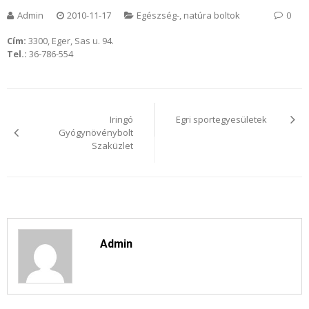
Admin
2010-11-17
Egészség-, natúra boltok
0
Cím:
3300, Eger, Sas u. 94.
Tel.:
36-786-554
Bejegyzés
navigáció
Iringó
Egri sportegyesületek
Gyógynövénybolt
Szaküzlet
Admin