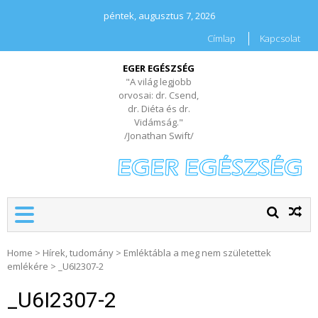
péntek, augusztus 7, 2026
Címlap
Kapcsolat
EGER EGÉSZSÉG
"A világ legjobb
orvosai: dr. Csend,
dr. Diéta és dr.
Vidámság."
/Jonathan Swift/
Home
>
Hírek, tudomány
>
Emléktábla a meg nem születettek
emlékére​
>
_U6I2307-2
_U6I2307-2