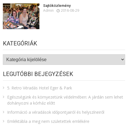
Sajtóközlemény
Admin
2016-08-29
KATEGÓRIÁK
Kategóriák
LEGUTÓBBI BEJEGYZÉSEK
5. Retro Véradás Hotel Eger & Park
Egészségünk és környezetünk védelmében: A járdán sem lehet
dohányozni a kórház előtt
Információ a véradások időpontjairól és helyszíneiről
Emléktábla a meg nem születettek emlékére​