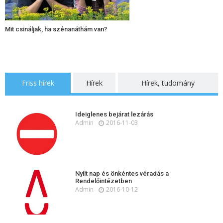
Mit csináljak, ha szénanáthám van?
Friss hírek
Hírek
Hírek, tudomány
Ideiglenes bejárat lezárás
Admin
2016-11-03
Nyílt nap és önkéntes véradás a
Rendelőintézetben
Admin
2016-10-12