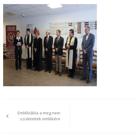
Bejegyzés
navigáció
Emléktábla a meg nem
születettek emlékére​