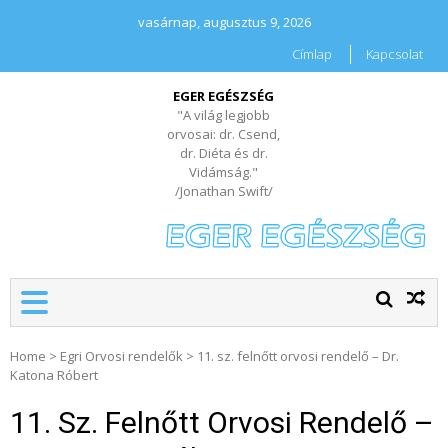
vasárnap, augusztus 9, 2026
Címlap
Kapcsolat
EGER EGÉSZSÉG
"A világ legjobb
orvosai: dr. Csend,
dr. Diéta és dr.
Vidámság."
/Jonathan Swift/
Home
>
Egri Orvosi rendelők
>
11. sz. felnőtt orvosi rendelő – Dr.
Katona Róbert
11. Sz. Felnőtt Orvosi Rendelő –