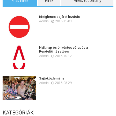
Friss hírek
Hírek
Hírek, tudomány
Ideiglenes bejárat lezárás
Admin
2016-11-03
Nyílt nap és önkéntes véradás a
Rendelőintézetben
Admin
2016-10-12
Sajtóközlemény
Admin
2016-08-29
KATEGÓRIÁK