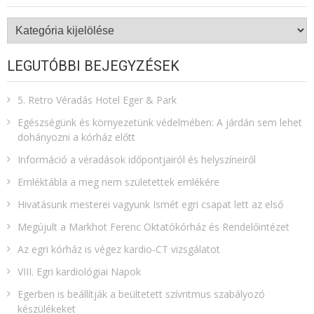
Kategóriák
LEGUTÓBBI BEJEGYZÉSEK
5. Retro Véradás Hotel Eger & Park
Egészségünk és környezetünk védelmében: A járdán sem lehet
dohányozni a kórház előtt
Információ a véradások időpontjairól és helyszíneiről
Emléktábla a meg nem születettek emlékére​
Hivatásunk mesterei vagyunk Ismét egri csapat lett az első
Megújult a Markhot Ferenc Oktatókórház és Rendelőintézet
Az egri kórház is végez kardio-CT vizsgálatot
VIII. Egri kardiológiai Napok
Egerben is beállítják a beültetett szívritmus szabályozó
készülékeket