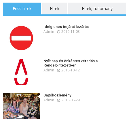
Friss hírek
Hírek
Hírek, tudomány
Ideiglenes bejárat lezárás
Admin
2016-11-03
Nyílt nap és önkéntes véradás a
Rendelőintézetben
Admin
2016-10-12
Sajtóközlemény
Admin
2016-08-29