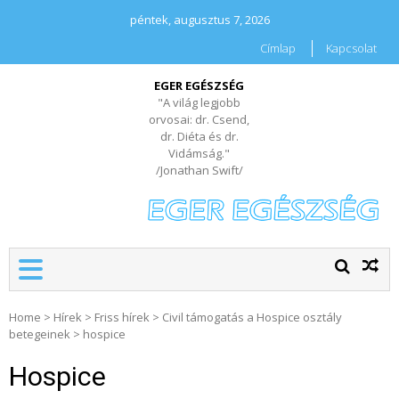
péntek, augusztus 7, 2026
Címlap
Kapcsolat
EGER EGÉSZSÉG
"A világ legjobb
orvosai: dr. Csend,
dr. Diéta és dr.
Vidámság."
/Jonathan Swift/
Home
>
Hírek
>
Friss hírek
>
Civil támogatás a Hospice osztály
betegeinek
>
hospice
Hospice