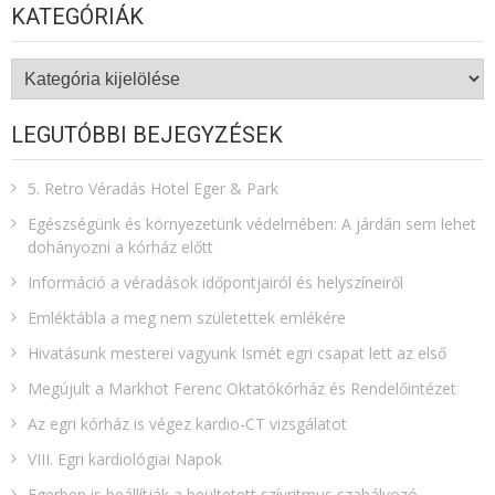
KATEGÓRIÁK
Kategóriák
LEGUTÓBBI BEJEGYZÉSEK
5. Retro Véradás Hotel Eger & Park
Egészségünk és környezetünk védelmében: A járdán sem lehet
dohányozni a kórház előtt
Információ a véradások időpontjairól és helyszíneiről
Emléktábla a meg nem születettek emlékére​
Hivatásunk mesterei vagyunk Ismét egri csapat lett az első
Megújult a Markhot Ferenc Oktatókórház és Rendelőintézet
Az egri kórház is végez kardio-CT vizsgálatot
VIII. Egri kardiológiai Napok
Egerben is beállítják a beültetett szívritmus szabályozó