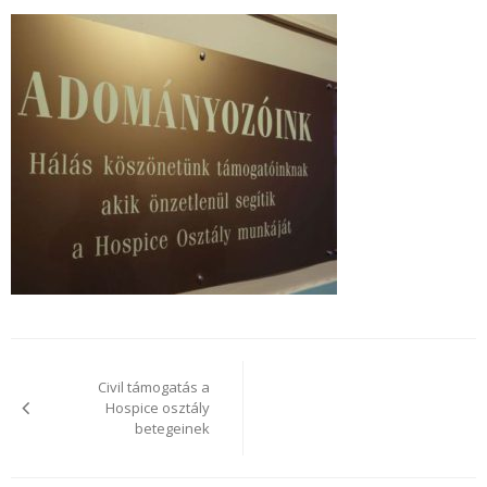
Bejegyzés
navigáció
Civil támogatás a
Hospice osztály
betegeinek