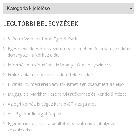
Kategóriák
LEGUTÓBBI BEJEGYZÉSEK
5. Retro Véradás Hotel Eger & Park
Egészségünk és környezetünk védelmében: A járdán sem lehet
dohányozni a kórház előtt
Információ a véradások időpontjairól és helyszíneiről
Emléktábla a meg nem születettek emlékére​
Hivatásunk mesterei vagyunk Ismét egri csapat lett az első
Megújult a Markhot Ferenc Oktatókórház és Rendelőintézet
Az egri kórház is végez kardio-CT vizsgálatot
VIII. Egri kardiológiai Napok
Egerben is beállítják a beültetett szívritmus szabályozó
készülékeket