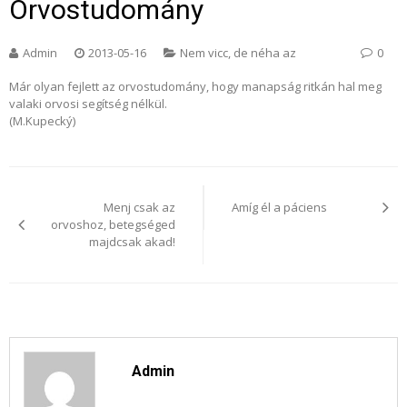
Orvostudomány
Admin
2013-05-16
Nem vicc, de néha az
0
Már olyan fejlett az orvostudomány, hogy manapság ritkán hal meg
valaki orvosi segítség nélkül.
(M.Kupecký)
Bejegyzés
navigáció
Menj csak az
Amíg él a páciens
orvoshoz, betegséged
majdcsak akad!
Admin