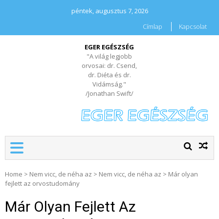
péntek, augusztus 7, 2026
Címlap
Kapcsolat
EGER EGÉSZSÉG
"A világ legjobb
orvosai: dr. Csend,
dr. Diéta és dr.
Vidámság."
/Jonathan Swift/
Home
>
Nem vicc, de néha az
>
Nem vicc, de néha az
>
Már olyan
fejlett az orvostudomány
Már Olyan Fejlett Az