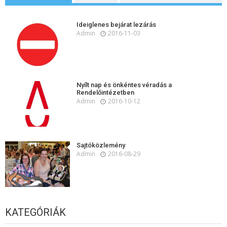
Ideiglenes bejárat lezárás
Admin
2016-11-03
Nyílt nap és önkéntes véradás a
Rendelőintézetben
Admin
2016-10-12
Sajtóközlemény
Admin
2016-08-29
KATEGÓRIÁK