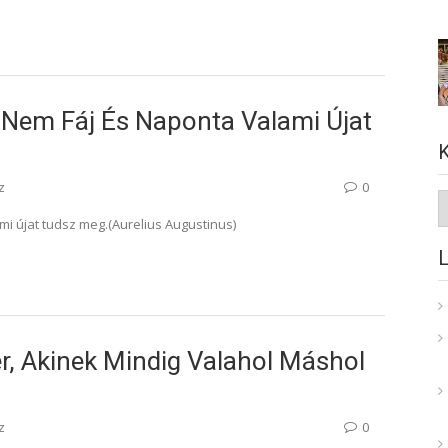
: Nem Fáj És Naponta Valami Újat
z
0
K
mi újat tudsz meg.(Aurelius Augustinus)
, Akinek Mindig Valahol Máshol
z
0