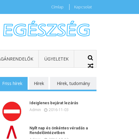
Címlap
Kapcsolat
GÁNRENDELŐK
ÜGYELETEK
Friss hírek
Hírek
Hírek, tudomány
Ideiglenes bejárat lezárás
Admin
2016-11-03
Nyílt nap és önkéntes véradás a
Rendelőintézetben