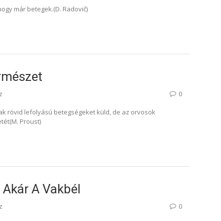
ogy már betegek.(D. Radovič)
rmészet
z
0
k rövid lefolyású betegségeket küld, de az orvosok
ét(M. Proust)
 Akár A Vakbél
z
0