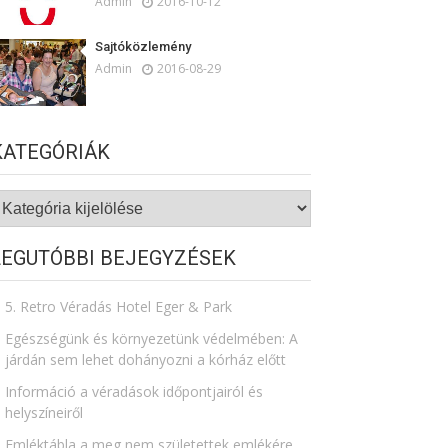
Admin
2016-10-12
Sajtóközlemény
Admin
2016-08-29
KATEGÓRIÁK
ategóriák
LEGUTÓBBI BEJEGYZÉSEK
5. Retro Véradás Hotel Eger & Park
Egészségünk és környezetünk védelmében: A
járdán sem lehet dohányozni a kórház előtt
Információ a véradások időpontjairól és
helyszíneiről
Emléktábla a meg nem születettek emlékére​