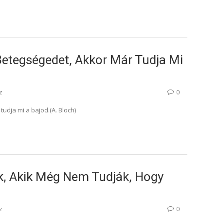
etegségedet, Akkor Már Tudja Mi
z
0
udja mi a bajod.(A. Bloch)
, Akik Még Nem Tudják, Hogy
z
0