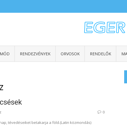
TMÓD
RENDEZVÉNYEK
ORVOSOK
RENDELŐK
MA
z
csések
z
0
nap, tévedéseiket betakarja a föld.(Latin közmondás)