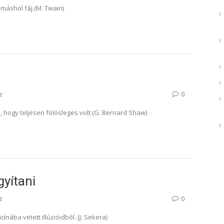
máshol fáj.(M. Twain)
ó
z
0
, hogy teljesen fölösleges volt.(G. Bernard Shaw)
yítani
z
0
nába vetett illúzióidból..(J. Sekera)