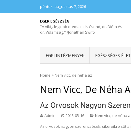
péntek, augusztus 7, 2026
EGER EGÉSZSÉG
"A világ legjobb orvosai: dr. Csend, dr. Diéta és
dr. Vidámság." /Jonathan Swift/
EGRI INTÉZMÉNYEK
EGÉSZSÉGES ÉLE
Home
>
Nem vicc, de néha az
Nem Vicc, De Néha A
Az Orvosok Nagyon Szeren
Admin
2013-05-16
Nem vicc, de néha a
Az orvosok nagyon szerencsések: sikereikre süt a 