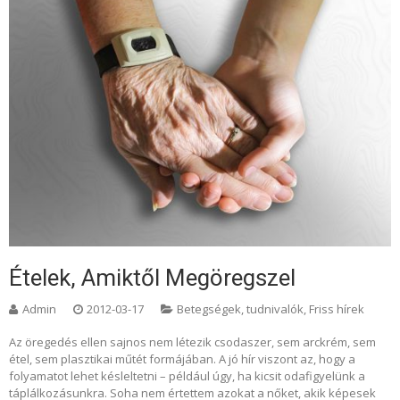
Ételek, Amiktől Megöregszel
Admin
2012-03-17
Betegségek, tudnivalók
,
Friss hírek
Az öregedés ellen sajnos nem létezik csodaszer, sem arckrém, sem
étel, sem plasztikai műtét formájában. A jó hír viszont az, hogy a
folyamatot lehet késleltetni – például úgy, ha kicsit odafigyelünk a
táplálkozásunkra. Soha nem értettem azokat a nőket, akik képesek