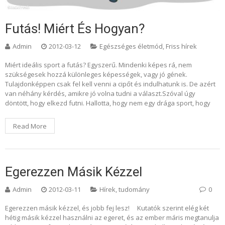
Futás! Miért És Hogyan?
Admin
2012-03-12
Egészséges életmód
,
Friss hírek
Miért ideális sport a futás? Egyszerű. Mindenki képes rá, nem
szükségesek hozzá különleges képességek, vagy jó gének.
Tulajdonképpen csak fel kell venni a cipőt és indulhatunk is. De azért
van néhány kérdés, amikre jó volna tudni a választ.Szóval úgy
döntött, hogy elkezd futni. Hallotta, hogy nem egy drága sport, hogy
Read More
Egerezzen Másik Kézzel
Admin
2012-03-11
Hírek, tudomány
0
Egerezzen másik kézzel, és jobb fej lesz! Kutatók szerint elég két
hétig másik kézzel használni az egeret, és az ember máris megtanulja