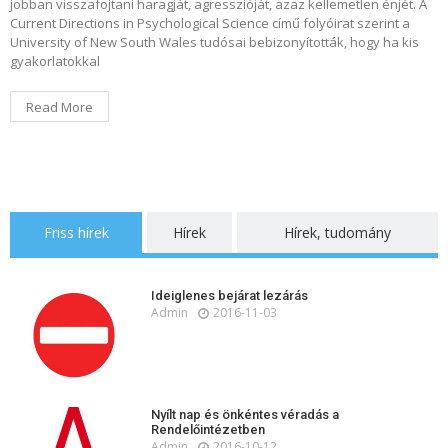
jobban visszafojtani haragját, agresszióját, azaz kellemetlen énjét. A
Current Directions in Psychological Science című folyóirat szerint a
University of New South Wales tudósai bebizonyították, hogy ha kis
gyakorlatokkal
Read More
Friss hírek
Hírek
Hírek, tudomány
Ideiglenes bejárat lezárás
Admin
2016-11-03
Nyílt nap és önkéntes véradás a
Rendelőintézetben
Admin
2016-10-12