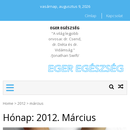
vasárnap, augusztus 9, 2026
Címlap
Kapcsolat
EGER EGÉSZSÉG
"A világ legjobb
orvosai: dr. Csend,
dr. Diéta és dr.
Vidámság."
/Jonathan Swift/
Home
>
2012
>
március
Hónap:
2012. Március