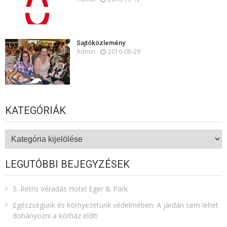
Sajtóközlemény
Admin
2016-08-29
KATEGÓRIÁK
Kategóriák
LEGUTÓBBI BEJEGYZÉSEK
5. Retro Véradás Hotel Eger & Park
Egészségünk és környezetünk védelmében: A járdán sem lehet
dohányozni a kórház előtt