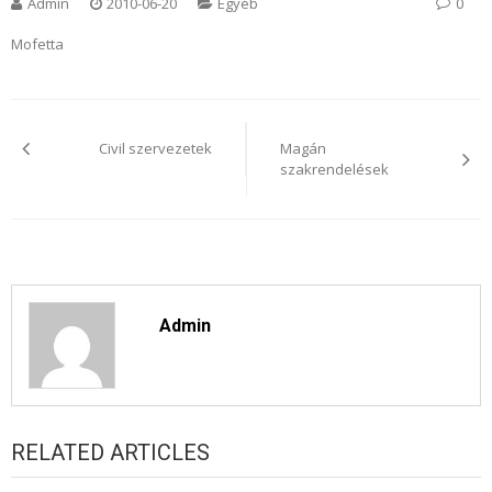
Admin
2010-06-20
Egyéb
0
Mofetta
Bejegyzés
navigáció
Civil szervezetek
Magán
szakrendelések
Admin
RELATED ARTICLES