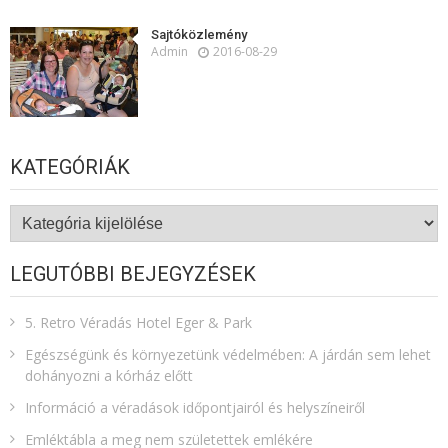
Sajtóközlemény
Admin
2016-08-29
KATEGÓRIÁK
Kategóriák
LEGUTÓBBI BEJEGYZÉSEK
5. Retro Véradás Hotel Eger & Park
Egészségünk és környezetünk védelmében: A járdán sem lehet
dohányozni a kórház előtt
Információ a véradások időpontjairól és helyszíneiről
Emléktábla a meg nem születettek emlékére​