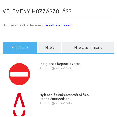
VÉLEMÉNY, HOZZÁSZÓLÁS?
Hozzászólás küldéséhez
be kell jelentkezni
.
Friss hírek
Hírek
Hírek, tudomány
Ideiglenes bejárat lezárás
Admin
2016-11-03
Nyílt nap és önkéntes véradás a
Rendelőintézetben
Admin
2016-10-12