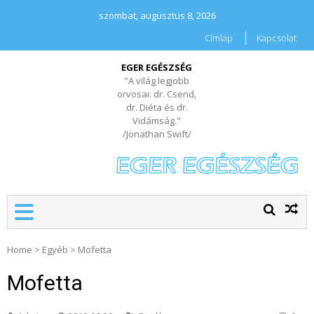
szombat, augusztus 8, 2026
Címlap
Kapcsolat
EGER EGÉSZSÉG
"A világ legjobb
orvosai: dr. Csend,
dr. Diéta és dr.
Vidámság."
/Jonathan Swift/
Home
>
Egyéb
>
Mofetta
Mofetta