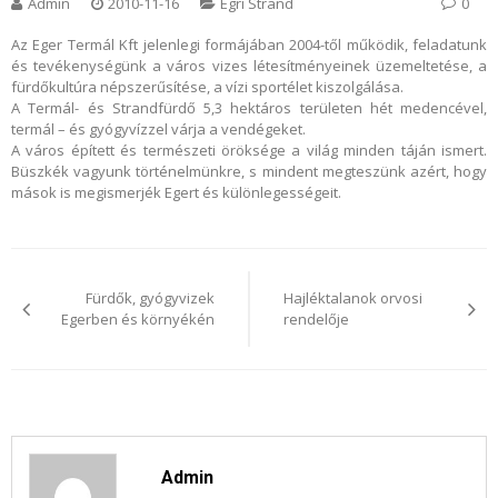
Admin
2010-11-16
Egri Strand
0
Az Eger Termál Kft jelenlegi formájában 2004-től működik, feladatunk
és tevékenységünk a város vizes létesítményeinek üzemeltetése, a
fürdőkultúra népszerűsítése, a vízi sportélet kiszolgálása.
A Termál- és Strandfürdő 5,3 hektáros területen hét medencével,
termál – és gyógyvízzel várja a vendégeket.
A város épített és természeti öröksége a világ minden táján ismert.
Büszkék vagyunk történelmünkre, s mindent megteszünk azért, hogy
mások is megismerjék Egert és különlegességeit.
Bejegyzés
navigáció
Fürdők, gyógyvizek
Hajléktalanok orvosi
Egerben és környékén
rendelője
Admin