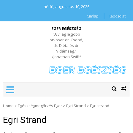
hétfő, augusztus 10, 2026
Címlap
Kapcsolat
EGER EGÉSZSÉG
"A világ legjobb
orvosai: dr. Csend,
dr. Diéta és dr.
Vidámság."
/Jonathan Swift/
Home
>
Egészségmegőrzés Eger
>
Egri Strand
>
Egri strand
Egri Strand