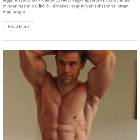
leggonoszabbnak kikiáltott Coke-ról vagy Pepsi-ről van szó, hanem
minden hasonló üdítőről - érdekes, hogy milyen sokszor hallottam
már, hogy a
Read More