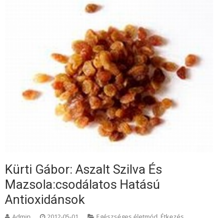
Kürti Gábor: Aszalt Szilva És
Mazsola:csodálatos Hatású
Antioxidánsok
Admin
2012-05-01
Egészséges életmód
,
Étkezés,