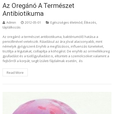
Az Oregánó A Természet
Antibiotikuma
Admin
2012-05-01
Egészséges életmód
,
Étkezés,
táplálkozás
Az oregánó a természet antibiotikuma, baktériumölő hatása a
penicillinével vetekszik. Ráadásul az ára jóval alacsonyabb, mint
némelyik gyógyszeré.Enyhíti a megfázásos, influenzás tüneteket,
tisztítja a légutakat, csillapítja a köhögést. De enyhíti az orrmelléküreg
gyulladást és a tüdőgyulladást is, eltünteti a szemölcsöket valamint a
fejbőrről a korpát, segít ízületi fájdalmak esetén, és
Read More