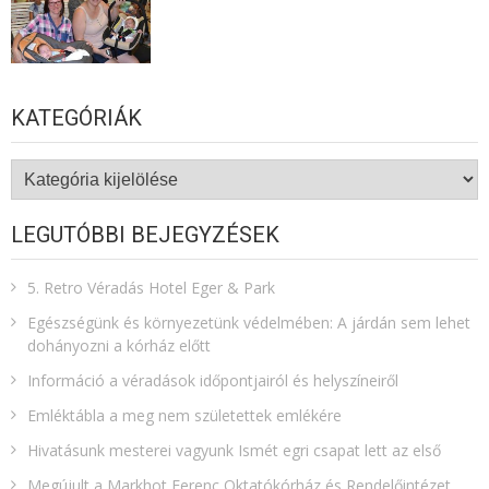
KATEGÓRIÁK
Kategóriák
LEGUTÓBBI BEJEGYZÉSEK
5. Retro Véradás Hotel Eger & Park
Egészségünk és környezetünk védelmében: A járdán sem lehet
dohányozni a kórház előtt
Információ a véradások időpontjairól és helyszíneiről
Emléktábla a meg nem születettek emlékére​
Hivatásunk mesterei vagyunk Ismét egri csapat lett az első
Megújult a Markhot Ferenc Oktatókórház és Rendelőintézet