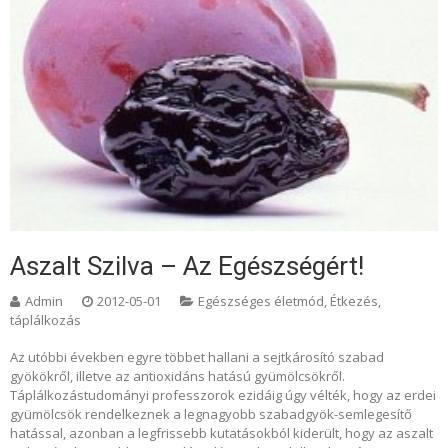
Aszalt Szilva – Az Egészségért!
Admin
2012-05-01
Egészséges életmód
,
Étkezés,
táplálkozás
Az utóbbi években egyre többet hallani a sejtkárosító szabad
gyökökről, illetve az antioxidáns hatású gyümölcsökről.
Táplálkozástudományi professzorok ezidáig úgy vélték, hogy az erdei
gyümölcsök rendelkeznek a legnagyobb szabadgyök-semlegesítő
hatással, azonban a legfrissebb kutatásokból kiderült, hogy az aszalt