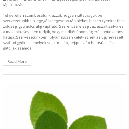
táplálkozás
Tél derekán szembesülünk azzal, hogyan juttathatjuk be
szervezetünkbe a legegészségesebb táplálékot, hiszen ilyenkor friss
zöldség, gyümölcs alig kapható. Szerencsére segít az aszalt szilva és
a mazsola. Kevesen tudják, hogy mindkét finomság erős antioxidáns
hatású.Szervezetünkben folyamatosan keletkeznek az úgynevezett
szabad gyökök, amelyek sejtkárosító, sejtpusztító hatásúak, és
gátolják számos
Read More