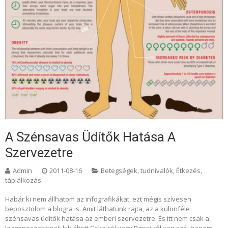
A Szénsavas Üdítők Hatása A
Szervezetre
Admin
2011-08-16
Betegségek, tudnivalók
,
Étkezés,
táplálkozás
Habár ki nem állhatom az infografikákat, ezt mégis szívesen
beposztolom a blogra is. Amit láthatunk rajta, az a különféle
szénsavas üdítők hatása az emberi szervezetre. És itt nem csak a