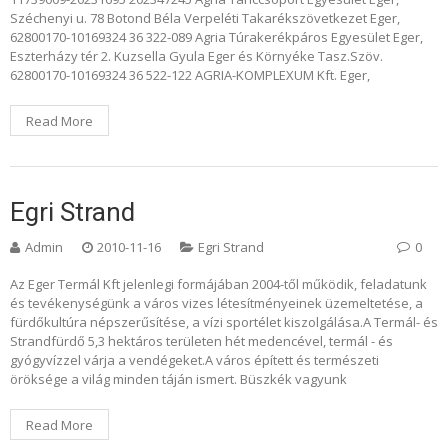
Széchenyi u. 78 Botond Béla Verpeléti Takarékszövetkezet Eger,
62800170-10169324 36 322-089 Agria Túrakerékpáros Egyesület Eger,
Eszterházy tér 2. Kuzsella Gyula Eger és Környéke Tasz.Szöv.
62800170-10169324 36 522-122 AGRIA-KOMPLEXUM Kft. Eger,
Read More
Egri Strand
Admin
2010-11-16
Egri Strand
0
Az Eger Termál Kft jelenlegi formájában 2004-től működik, feladatunk
és tevékenységünk a város vizes létesítményeinek üzemeltetése, a
fürdőkultúra népszerűsítése, a vízi sportélet kiszolgálása.A Termál- és
Strandfürdő 5,3 hektáros területen hét medencével, termál - és
gyógyvízzel várja a vendégeket.A város épített és természeti
öröksége a világ minden táján ismert. Büszkék vagyunk
Read More