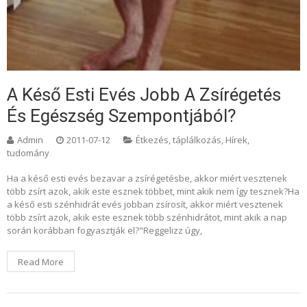
A Késő Esti Evés Jobb A Zsírégetés
És Egészség Szempontjából?
Admin
2011-07-12
Étkezés, táplálkozás
,
Hírek,
tudomány
Ha a késő esti evés bezavar a zsírégetésbe, akkor miért vesztenek
több zsírt azok, akik este esznek többet, mint akik nem így tesznek?Ha
a késő esti szénhidrát evés jobban zsírosít, akkor miért vesztenek
több zsírt azok, akik este esznek több szénhidrátot, mint akik a nap
során korábban fogyasztják el?"Reggelizz úgy,
Read More