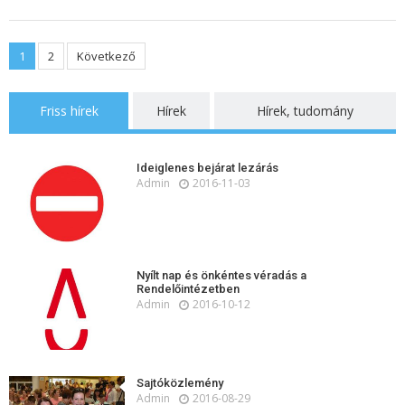
Bejegyzések
1
2
Következő
lapozása
Friss hírek
Hírek
Hírek, tudomány
Ideiglenes bejárat lezárás
Admin
2016-11-03
Nyílt nap és önkéntes véradás a
Rendelőintézetben
Admin
2016-10-12
Sajtóközlemény
Admin
2016-08-29