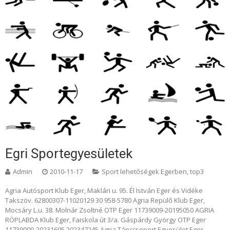
Egri Sportegyesületek
Admin
2010-11-17
Sport lehetőségek Egerben
,
top3
Agria Autósport Klub Eger, Maklári u. 95. Él István Eger és Vidéke
Takszöv. 62800307-11020129 30 958-5780 Agria Repülő Klub Eger,
Mocsáry L.u. 38. Molnár Zsoltné OTP Eger 11739009-20195050 AGRIA
RÖPLABDA Klub Eger, Faiskola út 3/a. Gáspárdy György OTP Eger
11739009-20231695 202347245 Agria Tánccsoport Egyesület Eger,