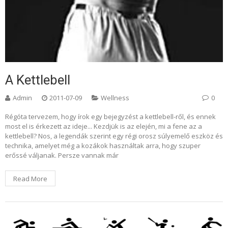
A Kettlebell
Admin
2011-07-09
Wellness
0
Régóta tervezem, hogy írok egy bejegyzést a kettlebell-ről, és ennek
most el is érkezett az ideje... Kezdjük is az elején, mi a fene az a
kettlebell? Nos, a legendák szerint egy régi orosz súlyemelő eszköz és
technika, amelyet még a kozákok használtak arra, hogy szuper
erőssé váljanak. Persze vannak már
Read More