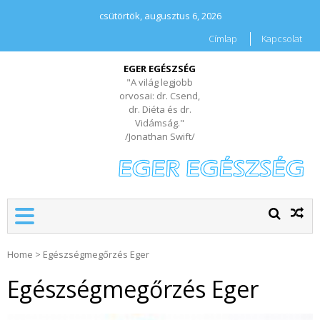
csütörtök, augusztus 6, 2026
Címlap
Kapcsolat
EGER EGÉSZSÉG
"A világ legjobb
orvosai: dr. Csend,
dr. Diéta és dr.
Vidámság."
/Jonathan Swift/
Home
>
Egészségmegőrzés Eger
Egészségmegőrzés Eger