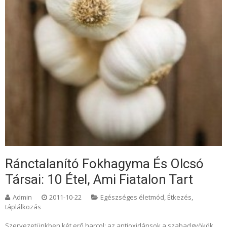
Ránctalanító Fokhagyma És Olcsó
Társai: 10 Étel, Ami Fiatalon Tart
Admin
2011-10-22
Egészséges életmód
,
Étkezés,
táplálkozás
Szervezetünkben két erő harcol: az antioxidánsok a szabadgyökök