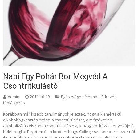
Napi Egy Pohár Bor Megvéd A
Csontritkulástól
Admin
2011-10-19
Egészséges életmód
,
Étkezés,
táplálkozás
Korábban már kisebb tanulmányok jelezték, hogy a kismértékű
alkoholfogyasztás erősíti a csontsűrűséget, a mértéktelen
alkoholizálás viszont a csontritkulás egyik nagy kockázati tényezője.A
Kelet-angliai Egyetem és a londoni Kings College szakemberei ezer női
ikerpár étkezési szokásait és csonttörési kockázatait elemezve