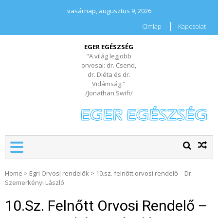
vasárnap, augusztus 9, 2026
Címlap
Kapcsolat
EGER EGÉSZSÉG
"A világ legjobb
orvosai: dr. Csend,
dr. Diéta és dr.
Vidámság."
/Jonathan Swift/
Home
>
Egri Orvosi rendelők
>
10.sz. felnőtt orvosi rendelő – Dr.
Szemerkényi László
10.sz. Felnőtt Orvosi Rendelő –