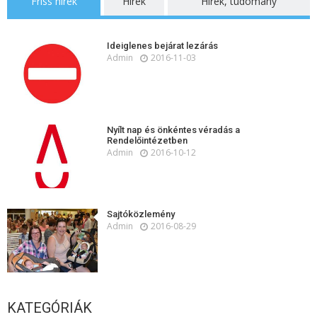
Friss hírek
Hírek
Hírek, tudomány
Ideiglenes bejárat lezárás
Admin
2016-11-03
Nyílt nap és önkéntes véradás a
Rendelőintézetben
Admin
2016-10-12
Sajtóközlemény
Admin
2016-08-29
KATEGÓRIÁK