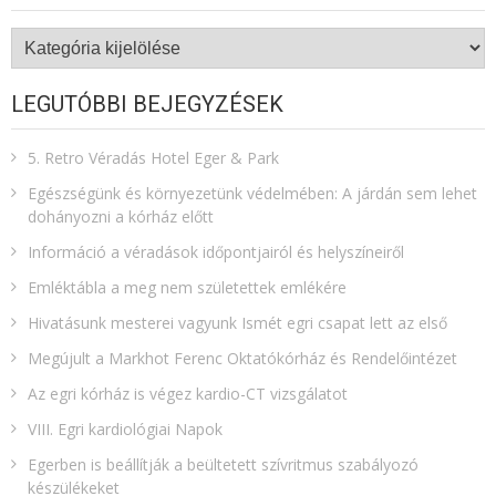
Kategóriák
LEGUTÓBBI BEJEGYZÉSEK
5. Retro Véradás Hotel Eger & Park
Egészségünk és környezetünk védelmében: A járdán sem lehet
dohányozni a kórház előtt
Információ a véradások időpontjairól és helyszíneiről
Emléktábla a meg nem születettek emlékére​
Hivatásunk mesterei vagyunk Ismét egri csapat lett az első
Megújult a Markhot Ferenc Oktatókórház és Rendelőintézet
Az egri kórház is végez kardio-CT vizsgálatot
VIII. Egri kardiológiai Napok
Egerben is beállítják a beültetett szívritmus szabályozó
készülékeket