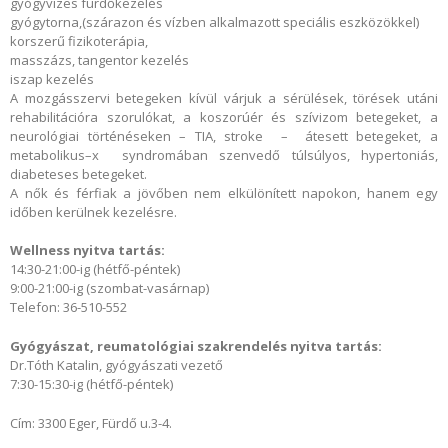
gyógyvizes fürdőkezelés
gyógytorna,(szárazon és vízben alkalmazott speciális eszközökkel)
korszerű fizikoterápia,
masszázs, tangentor kezelés
iszap kezelés
A mozgásszervi betegeken kívül várjuk a sérülések, törések utáni
rehabilitációra szorulókat, a koszorúér és szívizom betegeket, a
neurológiai történéseken – TIA, stroke – átesett betegeket, a
metabolikus–x syndromában szenvedő túlsúlyos, hypertoniás,
diabeteses betegeket.
A nők és férfiak a jövőben nem elkülönített napokon, hanem egy
időben kerülnek kezelésre.
Wellness nyitva tartás:
14:30-21:00-ig (hétfő-péntek)
9:00-21:00-ig (szombat-vasárnap)
Telefon: 36-510-552
Gyógyászat, reumatológiai szakrendelés nyitva tartás:
Dr.Tóth Katalin, gyógyászati vezető
7:30-15:30-ig (hétfő-péntek)
Cím: 3300 Eger, Fürdő u.3-4.