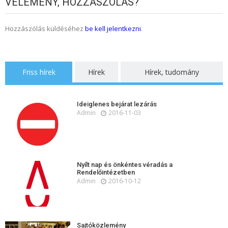
VÉLEMÉNY, HOZZÁSZÓLÁS?
Hozzászólás küldéséhez
be kell jelentkezni
.
Friss hírek
Hírek
Hírek, tudomány
Ideiglenes bejárat lezárás
Admin
2016-11-03
Nyílt nap és önkéntes véradás a
Rendelőintézetben
Admin
2016-10-12
Sajtóközlemény