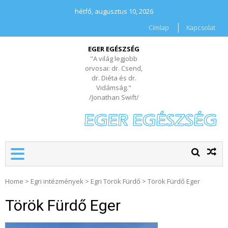
hétfő, augusztus 10, 2026
Címlap
Kapcsolat
EGER EGÉSZSÉG
"A világ legjobb
orvosai: dr. Csend,
dr. Diéta és dr.
Vidámság."
/Jonathan Swift/
Home
>
Egri intézmények
>
Egri Török Fürdő
>
Török Fürdő Eger
Török Fürdő Eger