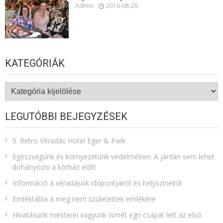
Admin
2016-08-29
KATEGÓRIÁK
Kategóriák
LEGUTÓBBI BEJEGYZÉSEK
5. Retro Véradás Hotel Eger & Park
Egészségünk és környezetünk védelmében: A járdán sem lehet
dohányozni a kórház előtt
Információ a véradások időpontjairól és helyszíneiről
Emléktábla a meg nem születettek emlékére​
Hivatásunk mesterei vagyunk Ismét egri csapat lett az első