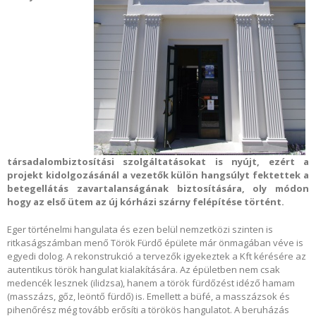
társadalombiztosítási szolgáltatásokat is nyújt, ezért a
projekt kidolgozásánál a vezetők külön hangsúlyt fektettek a
betegellátás zavartalanságának biztosítására, oly módon
hogy az első ütem az új kórházi szárny felépítése történt.
Eger történelmi hangulata és ezen belül nemzetközi szinten is
ritkaságszámban menő Török Fürdő épülete már önmagában véve is
egyedi dolog. A rekonstrukció a tervezők igyekeztek a Kft kérésére az
autentikus török hangulat kialakítására. Az épületben nem csak
medencék lesznek (ilidzsa), hanem a török fürdőzést idéző hamam
(masszázs, gőz, leöntő fürdő) is. Emellett a büfé, a masszázsok és
pihenőrész még tovább erősíti a törökös hangulatot. A beruházás