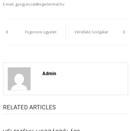
E-mail: gyogyaszat@egertermal.hu
Bejegyzés
navigáció
Fogorvosi ügyelet
Vérellátó Szolgálat
Admin
RELATED ARTICLES