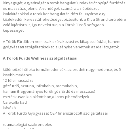
lényegegét, egyediségét a török hangulatú, relaxációt nyújtó fürdőzés
és masszázs jelenti. A vendégek számára az építészeti
kialakításokkal a török kor hangulatát idézi fel. Nyáron egy
közlekedőn keresztül lehetőséget biztosítunk a Kft a Strand területére
való kijárásra is, így növelni tudja a Török Fürdő befogadó
képességét.
A Török Fürdőben nem csak szórakozási és kikapcsolódási, hanem
gyógyászati szolgáltatásokat is igénybe vehetnek az ide látogatók.
A Török Fürdő Wellness szolgáltatásai:
különböző hőfokú termálmedencék, az eredeti nagy medence, és 5
kisebb medence
12 féle masszázs
gőzfürdő, szauna, infrakabin, aromakabin,
hamam (hagyományos török gőzfürdő és masszázs)
esztétikusan kialakított hangulatos pihenőhelyek
Caracalla kád
kávézó
A Török Fürdő Gyógyászat OEP finanszírozott szolgáltatásai
reumatológiai szakrendelés