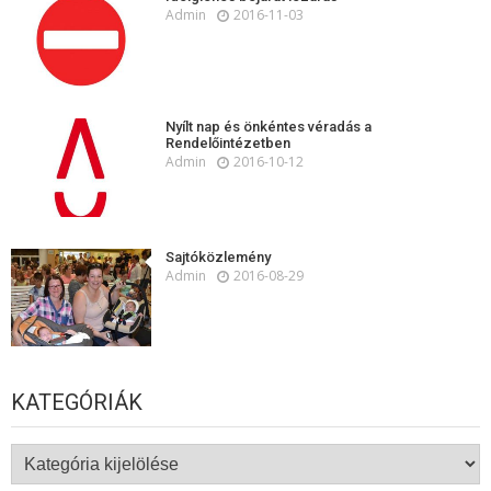
Admin
2016-11-03
Nyílt nap és önkéntes véradás a
Rendelőintézetben
Admin
2016-10-12
Sajtóközlemény
Admin
2016-08-29
KATEGÓRIÁK
Kategóriák