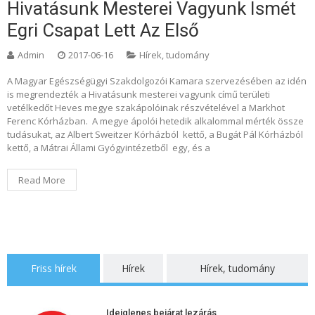
Hivatásunk Mesterei Vagyunk Ismét
Egri Csapat Lett Az Első
Admin
2017-06-16
Hírek, tudomány
A Magyar Egészségügyi Szakdolgozói Kamara szervezésében az idén
is megrendezték a Hivatásunk mesterei vagyunk című területi
vetélkedőt Heves megye szakápolóinak részvételével a Markhot
Ferenc Kórházban. A megye ápolói hetedik alkalommal mérték össze
tudásukat, az Albert Sweitzer Kórházból kettő, a Bugát Pál Kórházból
kettő, a Mátrai Állami Gyógyintézetből egy, és a
Read More
Friss hírek
Hírek
Hírek, tudomány
Ideiglenes bejárat lezárás