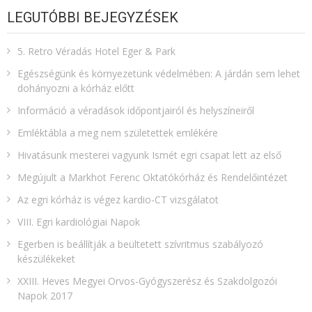
LEGUTÓBBI BEJEGYZÉSEK
5. Retro Véradás Hotel Eger & Park
Egészségünk és környezetünk védelmében: A járdán sem lehet
dohányozni a kórház előtt
Információ a véradások időpontjairól és helyszíneiről
Emléktábla a meg nem születettek emlékére​
Hivatásunk mesterei vagyunk Ismét egri csapat lett az első
Megújult a Markhot Ferenc Oktatókórház és Rendelőintézet
Az egri kórház is végez kardio-CT vizsgálatot
VIII. Egri kardiológiai Napok
Egerben is beállítják a beültetett szívritmus szabályozó
készülékeket
XXIII. Heves Megyei Orvos-Gyógyszerész és Szakdolgozói
Napok 2017