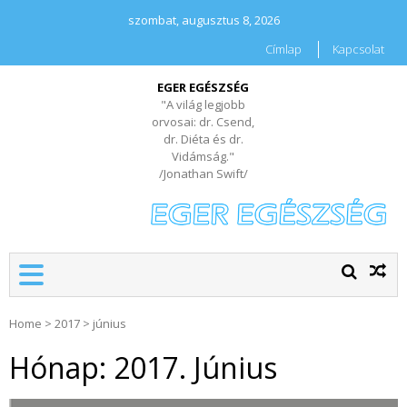
szombat, augusztus 8, 2026
Címlap
Kapcsolat
EGER EGÉSZSÉG
"A világ legjobb
orvosai: dr. Csend,
dr. Diéta és dr.
Vidámság."
/Jonathan Swift/
Home
>
2017
>
június
Hónap:
2017. Június