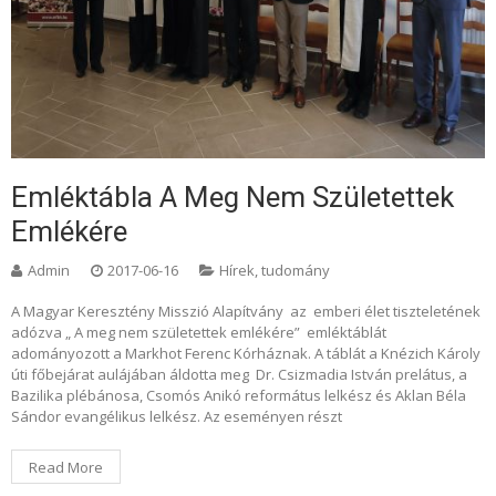
Emléktábla A Meg Nem Születettek
Emlékére​
Admin
2017-06-16
Hírek, tudomány
A Magyar Keresztény Misszió Alapítvány az emberi élet tiszteletének
adózva „ A meg nem születettek emlékére” emléktáblát
adományozott a Markhot Ferenc Kórháznak. A táblát a Knézich Károly
úti főbejárat aulájában áldotta meg Dr. Csizmadia István prelátus, a
Bazilika plébánosa, Csomós Anikó református lelkész és Aklan Béla
Sándor evangélikus lelkész. Az eseményen részt
Read More