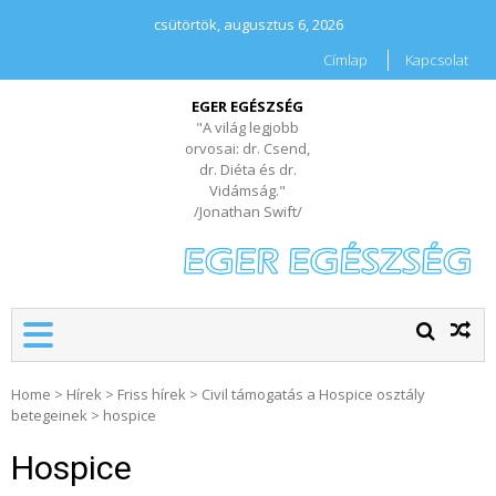
csütörtök, augusztus 6, 2026
Címlap
Kapcsolat
EGER EGÉSZSÉG
"A világ legjobb
orvosai: dr. Csend,
dr. Diéta és dr.
Vidámság."
/Jonathan Swift/
Home
>
Hírek
>
Friss hírek
>
Civil támogatás a Hospice osztály
betegeinek
>
hospice
Hospice