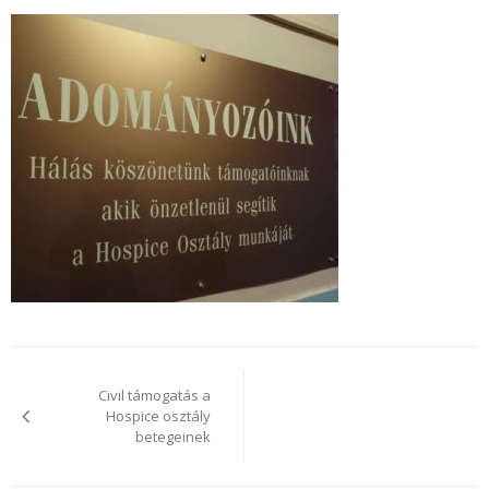
Bejegyzés
navigáció
Civil támogatás a
Hospice osztály
betegeinek