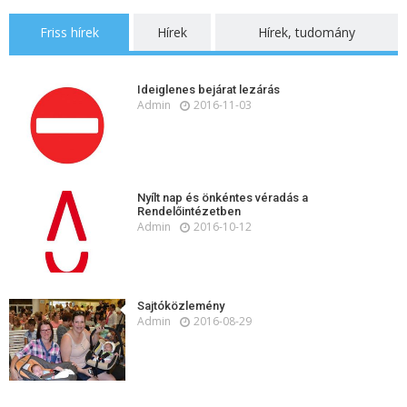
Friss hírek
Hírek
Hírek, tudomány
Ideiglenes bejárat lezárás
Admin
2016-11-03
Nyílt nap és önkéntes véradás a
Rendelőintézetben
Admin
2016-10-12
Sajtóközlemény
Admin
2016-08-29