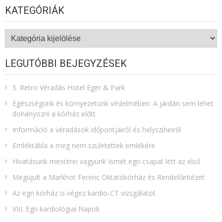
KATEGÓRIÁK
Kategóriák
LEGUTÓBBI BEJEGYZÉSEK
5. Retro Véradás Hotel Eger & Park
Egészségünk és környezetünk védelmében: A járdán sem lehet
dohányozni a kórház előtt
Információ a véradások időpontjairól és helyszíneiről
Emléktábla a meg nem születettek emlékére​
Hivatásunk mesterei vagyunk Ismét egri csapat lett az első
Megújult a Markhot Ferenc Oktatókórház és Rendelőintézet
Az egri kórház is végez kardio-CT vizsgálatot
VIII. Egri kardiológiai Napok