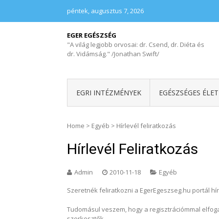
péntek, augusztus 7, 2026
EGER EGÉSZSÉG
"A világ legjobb orvosai: dr. Csend, dr. Diéta és
dr. Vidámság." /Jonathan Swift/
EGRI INTÉZMÉNYEK
EGÉSZSÉGES ÉLE
Home
>
Egyéb
>
Hírlevél feliratkozás
Hírlevél Feliratkozás
Admin
2010-11-18
Egyéb
Szeretnék feliratkozni a EgerEgeszseg.hu portál hírl
Tudomásul veszem, hogy a regisztrációmmal elfoga
szerkesztők.