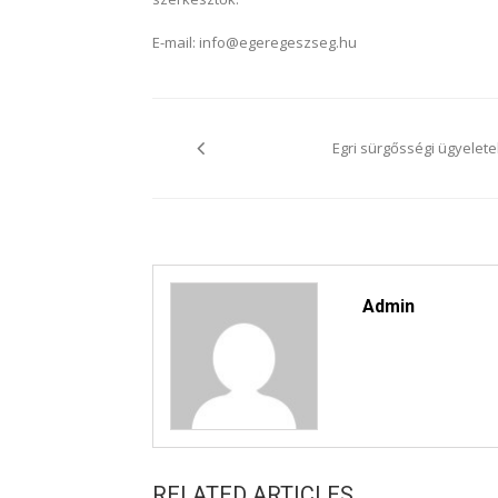
E-mail: info@egeregeszseg.hu
Bejegyzés
navigáció
Egri sürgősségi ügyelete
Admin
RELATED ARTICLES