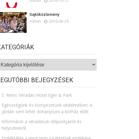
Admin
2016-10-12
Sajtóközlemény
Admin
2016-08-29
KATEGÓRIÁK
ategóriák
LEGUTÓBBI BEJEGYZÉSEK
5. Retro Véradás Hotel Eger & Park
Egészségünk és környezetünk védelmében: A
járdán sem lehet dohányozni a kórház előtt
Információ a véradások időpontjairól és
helyszíneiről
Emléktábla a meg nem születettek emlékére​