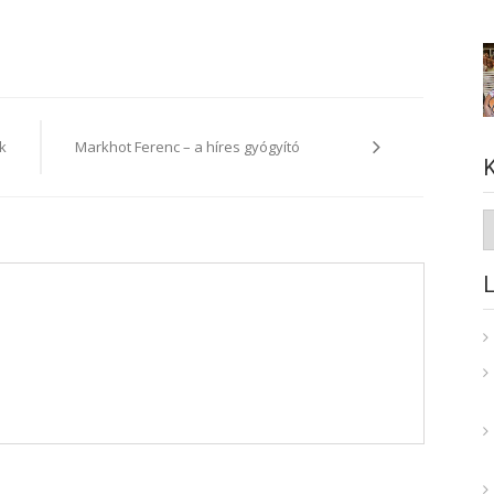
k
Markhot Ferenc – a híres gyógyító
K