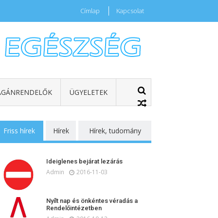
Címlap
Kapcsolat
GÁNRENDELŐK
ÜGYELETEK
Friss hírek
Hírek
Hírek, tudomány
Ideiglenes bejárat lezárás
Admin
2016-11-03
Nyílt nap és önkéntes véradás a
Rendelőintézetben