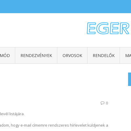
TMÓD
RENDEZVÉNYEK
ORVOSOK
RENDELŐK
MA
0
evél listájára.
dom, hogy e-mail címemre rendszeres hírlevelet küldjenek a