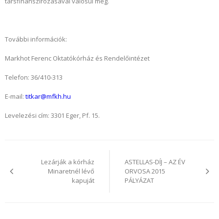
társfinanszírozásával valósul meg.
További információk:
Markhot Ferenc Oktatókórház és Rendelőintézet
Telefon: 36/410-313
E-mail:
titkar@mfkh.hu
Levelezési cím: 3301 Eger, Pf. 15.
Bejegyzés
navigáció
Lezárják a kórház
ASTELLAS-DÍJ – AZ ÉV
Minaretnél lévő
ORVOSA 2015
kapuját
PÁLYÁZAT