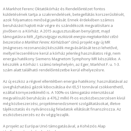
A Markhot Ferenc Oktatókórház és Rendelőintézet fontos
küldetésének tartja a szakrendelések, betegellátás korszerűsítését,
azok folyamatos minőségi javítását. Ennek érdekében számos
beruházást hajtott már végre és szándékozik megvalósítani a
jövőben is a Kórház. A 2015 augusztusában benyújtott, majd
támogatásra ítélt
„Egészségügyi eszközök energia-megtakarítást célzó
beszerzése a Markhot Ferenc Kórházban”
című projekt egy új MR
(mágneses rezonanciás) készülék megvásárlását teszi lehetővé,
mellyel lecserélésre kerül a kórház jelenleg használatos régi, nem
energia hatékony Siemens Magnetom Symphony MR készüléke. A
készülék a Kórház I. számú telephelyén, az Eger, Markhot F. u. 1-3.
szám alatt található rendelőintézetbe kerül elhelyezésre.
Az új eszköz a régivel ellentétben energia-hatékony; használatával az
üvegházhatású gázok kibocsátása évi 65,51 tonnával csökkenthető,
ezáltal környezetkímélő is. A 100%-os támogatási intenzitással
megvalósuló beruházás a 476,2 millió Ft-os eszközbeszerzésen kívül
még közbeszerzési, projektmenedzsment szolgáltatásokat, illetve
tájékoztatás és nyilvánosság feladatok ellátását finanszírozza. Az
eszközbeszerzés ez év végig lezajlik.
A projekt az Európai Unió támogatásával, a Kohéziós Alap