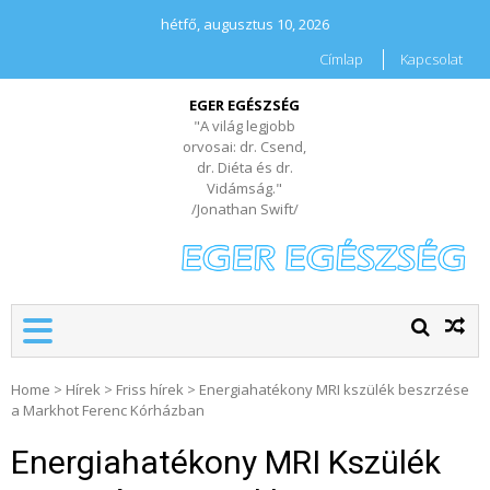
hétfő, augusztus 10, 2026
Címlap
Kapcsolat
EGER EGÉSZSÉG
"A világ legjobb
orvosai: dr. Csend,
dr. Diéta és dr.
Vidámság."
/Jonathan Swift/
Home
>
Hírek
>
Friss hírek
>
Energiahatékony MRI kszülék beszrzése
a Markhot Ferenc Kórházban
Energiahatékony MRI Kszülék