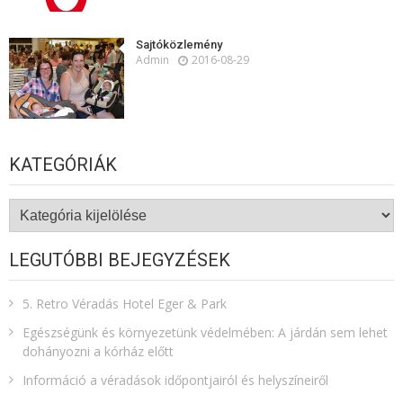
Sajtóközlemény
Admin
2016-08-29
KATEGÓRIÁK
Kategóriák
LEGUTÓBBI BEJEGYZÉSEK
5. Retro Véradás Hotel Eger & Park
Egészségünk és környezetünk védelmében: A járdán sem lehet
dohányozni a kórház előtt
Információ a véradások időpontjairól és helyszíneiről