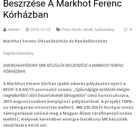
Beszrzése A Markhot Ferenc
Kórházban
Admin
2015-11-13
Friss hírek
,
Hírek, tudomány
0
Markhot Ferenc Oktatókórház és Rendelőintézet
Sajtóközlemény
ENERGIAHATÉKONY MRI KÉSZÜLÉK BESZERZÉSE A MARKHOT FERENC
KÓRHÁZBAN
A Markhot Ferenc Kórház újabb sikeres pályázatot nyert a
KEOP-5.6.0/E/15 azonosító számú,
„Egészségügyi eszközök energia-
megtakarítást célzó beszerzésének támogatása”
című konstrukcióra,
2015 augusztusában benyújtott pályázatával. A projekt 100%-
os támogatási intenzitás mellett, 480.536.250 Ft Európai Uniós
támogatással valósul meg a Magyar Állam társfinanszírozása
mellett, melynek keretében energia-hatékony MR készülék
vásárlására kerül sor.