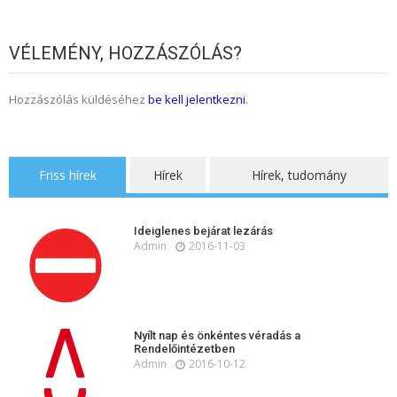
VÉLEMÉNY, HOZZÁSZÓLÁS?
Hozzászólás küldéséhez
be kell jelentkezni
.
Friss hírek
Hírek
Hírek, tudomány
Ideiglenes bejárat lezárás
Admin
2016-11-03
Nyílt nap és önkéntes véradás a
Rendelőintézetben
Admin
2016-10-12