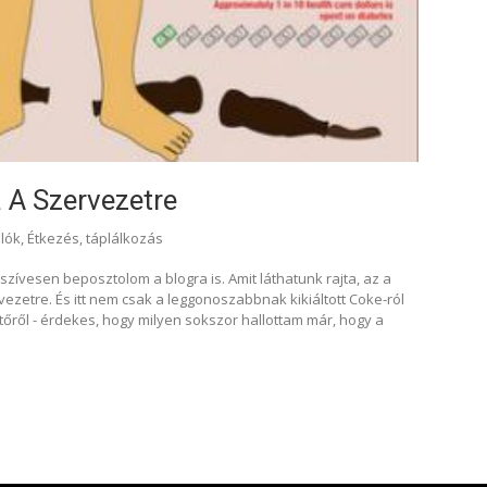
 A Szervezetre
lók
,
Étkezés, táplálkozás
szívesen beposztolom a blogra is. Amit láthatunk rajta, az a
zetre. És itt nem csak a leggonoszabbnak kikiáltott Coke-ról
őről - érdekes, hogy milyen sokszor hallottam már, hogy a