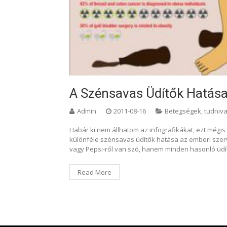
A Szénsavas Üdítők Hatása
Admin
2011-08-16
Betegségek, tudniva
Habár ki nem állhatom az infografikákat, ezt mégis 
különféle szénsavas üdítők hatása az emberi szerve
vagy Pepsi-ről van szó, hanem minden hasonló üdít
Read More