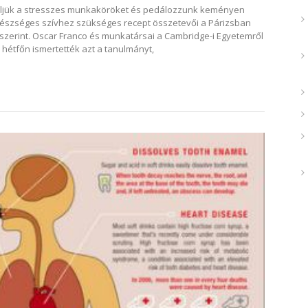
rüljük a stresszes munkaköröket és pedálozzunk keményen
gészséges szívhez szükséges recept összetevői a Párizsban
szerint. Oscar Franco és munkatársai a Cambridge-i Egyetemről
 hétfőn ismertették azt a tanulmányt,