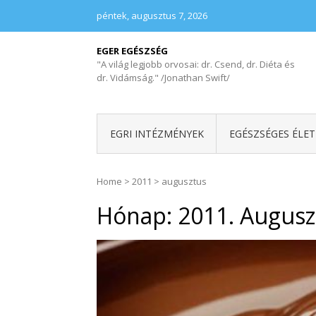
péntek, augusztus 7, 2026
EGER EGÉSZSÉG
"A világ legjobb orvosai: dr. Csend, dr. Diéta és
dr. Vidámság." /Jonathan Swift/
EGRI INTÉZMÉNYEK
EGÉSZSÉGES ÉLE
Home
>
2011
>
augusztus
Hónap:
2011. Augusz