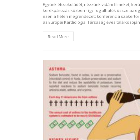
Együnk étcsokoládét, nézzünk vidám filmeket, ke
kerékpározás közben - így foglalhatók össze az e
ezen a héten megrendezett konferencia szakértői 
az Európai Kardiológiai Társaság éves találkozóján
Read More