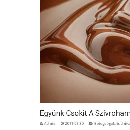
Együnk Csokit A Szívroham
Admin
2011-08-30
Betegségek, tudniva