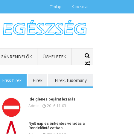
Címlap
Kapcsolat
GÁNRENDELŐK
ÜGYELETEK
Friss hírek
Hírek
Hírek, tudomány
Ideiglenes bejárat lezárás
Admin
2016-11-03
Nyílt nap és önkéntes véradás a
Rendelőintézetben