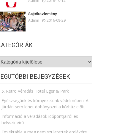
Admin
2016-10-12
Sajtóközlemény
Admin
2016-08-29
KATEGÓRIÁK
ategóriák
LEGUTÓBBI BEJEGYZÉSEK
5. Retro Véradás Hotel Eger & Park
Egészségünk és környezetünk védelmében: A
járdán sem lehet dohányozni a kórház előtt
Információ a véradások időpontjairól és
helyszíneiről
Emléktábla a meg nem születettek emlékére​