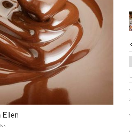
K
 Ellen
lók