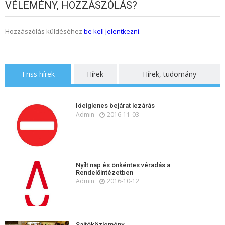
VÉLEMÉNY, HOZZÁSZÓLÁS?
Hozzászólás küldéséhez
be kell jelentkezni
.
Friss hírek
Hírek
Hírek, tudomány
Ideiglenes bejárat lezárás
Admin
2016-11-03
Nyílt nap és önkéntes véradás a
Rendelőintézetben
Admin
2016-10-12
Sajtóközlemény