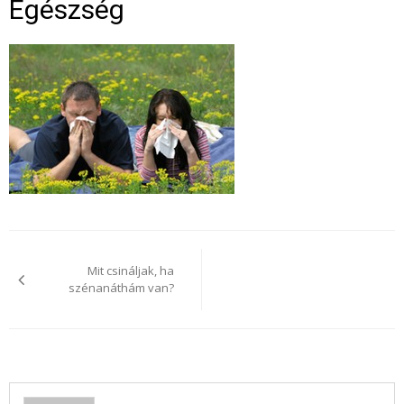
Egészség
Bejegyzés
navigáció
Mit csináljak, ha
szénanáthám van?