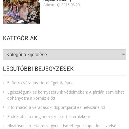
Admin
2016-08-29
KATEGÓRIÁK
Kategóriák
LEGUTÓBBI BEJEGYZÉSEK
5. Retro Véradás Hotel Eger & Park
Egészségünk és környezetünk védelmében: A járdán sem lehet
dohányozni a kórház előtt
Információ a véradások időpontjairól és helyszíneiről
Emléktábla a meg nem születettek emlékére​
Hivatásunk mesterei vagyunk Ismét egri csapat lett az első