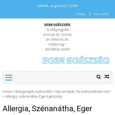
péntek, augusztus 7, 2026
Címlap
Kapcsolat
EGER EGÉSZSÉG
"A világ legjobb
orvosai: dr. Csend,
dr. Diéta és dr.
Vidámság."
/Jonathan Swift/
Home
>
Betegségek, tudnivalók
>
Mit csináljak, ha szénanáthám van?
>
Allergia, szénanátha, Eger Egészség
Allergia, Szénanátha, Eger