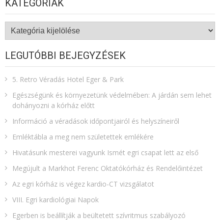
KATEGÓRIÁK
Kategóriák
LEGUTÓBBI BEJEGYZÉSEK
5. Retro Véradás Hotel Eger & Park
Egészségünk és környezetünk védelmében: A járdán sem lehet
dohányozni a kórház előtt
Információ a véradások időpontjairól és helyszíneiről
Emléktábla a meg nem születettek emlékére​
Hivatásunk mesterei vagyunk Ismét egri csapat lett az első
Megújult a Markhot Ferenc Oktatókórház és Rendelőintézet
Az egri kórház is végez kardio-CT vizsgálatot
VIII. Egri kardiológiai Napok
Egerben is beállítják a beültetett szívritmus szabályozó