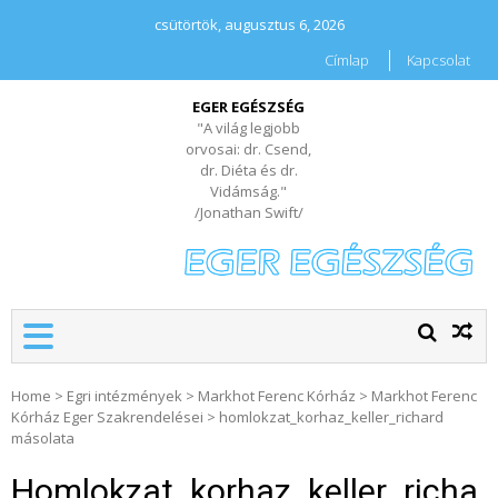
csütörtök, augusztus 6, 2026
Címlap
Kapcsolat
EGER EGÉSZSÉG
"A világ legjobb
orvosai: dr. Csend,
dr. Diéta és dr.
Vidámság."
/Jonathan Swift/
Home
>
Egri intézmények
>
Markhot Ferenc Kórház
>
Markhot Ferenc
Kórház Eger Szakrendelései
>
homlokzat_korhaz_keller_richard
másolata
Homlokzat_korhaz_keller_richa