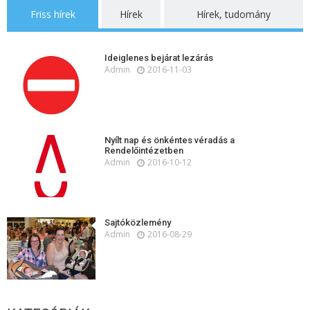
Friss hírek
Hírek
Hírek, tudomány
Ideiglenes bejárat lezárás
Admin
2016-11-03
Nyílt nap és önkéntes véradás a
Rendelőintézetben
Admin
2016-10-12
Sajtóközlemény
Admin
2016-08-29