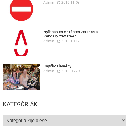
Admin
2016-11-03
Nyílt nap és önkéntes véradás a
Rendelőintézetben
Admin
2016-10-12
Sajtóközlemény
Admin
2016-08-29
KATEGÓRIÁK
Kategóriák