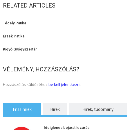
RELATED ARTICLES
Tégely Patika
Érsek Patika
Kígyó Gyógyszertár
VÉLEMÉNY, HOZZÁSZÓLÁS?
Hozzászólás küldéséhez
be kell jelentkezni
.
Friss hírek
Hírek
Hírek, tudomány
Ideiglenes bejárat lezárás