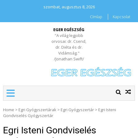
szombat, augusztus 8, 2026
Címlap
Kapcsolat
EGER EGÉSZSÉG
"A világ legjobb
orvosai: dr. Csend,
dr. Diéta és dr.
Vidámság."
/Jonathan Swift/
Home
>
Egri Gyógyszertárak
>
Egri Gyógyszertár
>
Egri Isteni
Gondviselés Gyógyszertár
Egri Isteni Gondviselés