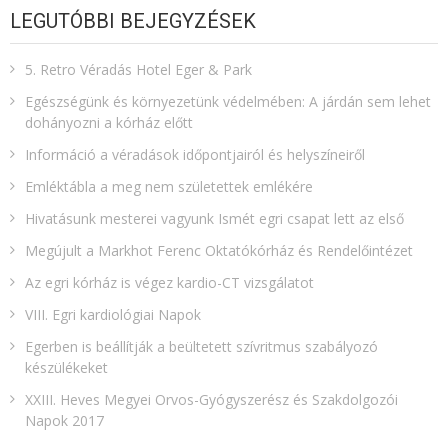
LEGUTÓBBI BEJEGYZÉSEK
5. Retro Véradás Hotel Eger & Park
Egészségünk és környezetünk védelmében: A járdán sem lehet
dohányozni a kórház előtt
Információ a véradások időpontjairól és helyszíneiről
Emléktábla a meg nem születettek emlékére​
Hivatásunk mesterei vagyunk Ismét egri csapat lett az első
Megújult a Markhot Ferenc Oktatókórház és Rendelőintézet
Az egri kórház is végez kardio-CT vizsgálatot
VIII. Egri kardiológiai Napok
Egerben is beállítják a beültetett szívritmus szabályozó
készülékeket
XXIII. Heves Megyei Orvos-Gyógyszerész és Szakdolgozói
Napok 2017