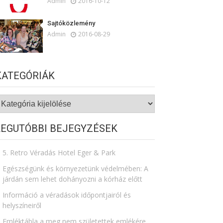
Admin
2016-10-12
Sajtóközlemény
Admin
2016-08-29
KATEGÓRIÁK
ategóriák
LEGUTÓBBI BEJEGYZÉSEK
5. Retro Véradás Hotel Eger & Park
Egészségünk és környezetünk védelmében: A
járdán sem lehet dohányozni a kórház előtt
Információ a véradások időpontjairól és
helyszíneiről
Emléktábla a meg nem születettek emlékére​