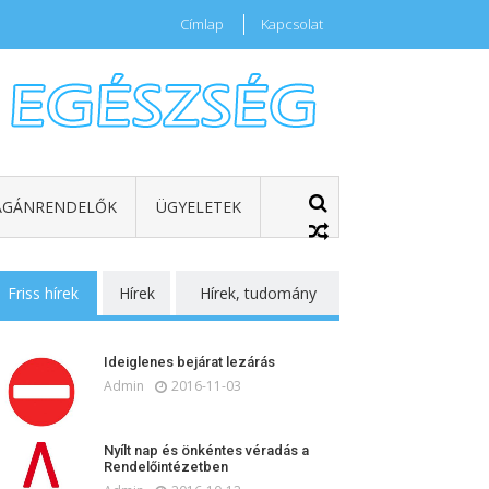
Címlap
Kapcsolat
GÁNRENDELŐK
ÜGYELETEK
Friss hírek
Hírek
Hírek, tudomány
Ideiglenes bejárat lezárás
Admin
2016-11-03
Nyílt nap és önkéntes véradás a
Rendelőintézetben