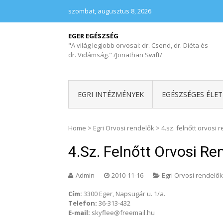
szombat, augusztus 8, 2026
EGER EGÉSZSÉG
"A világ legjobb orvosai: dr. Csend, dr. Diéta és
dr. Vidámság." /Jonathan Swift/
EGRI INTÉZMÉNYEK
EGÉSZSÉGES ÉLE
Home
>
Egri Orvosi rendelők
>
4.sz. felnőtt orvosi 
4.sz. Felnőtt Orvosi Re
Admin
2010-11-16
Egri Orvosi rendelők
Cím:
3300 Eger, Napsugár u. 1/a.
Telefon:
36-313-432
E-mail:
skyflee@freemail.hu