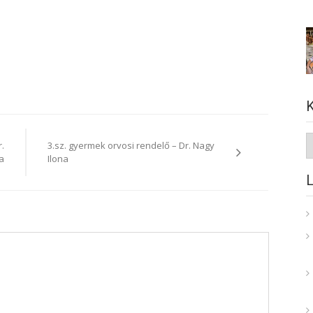
K
.
3.sz. gyermek orvosi rendelő – Dr. Nagy
a
Ilona