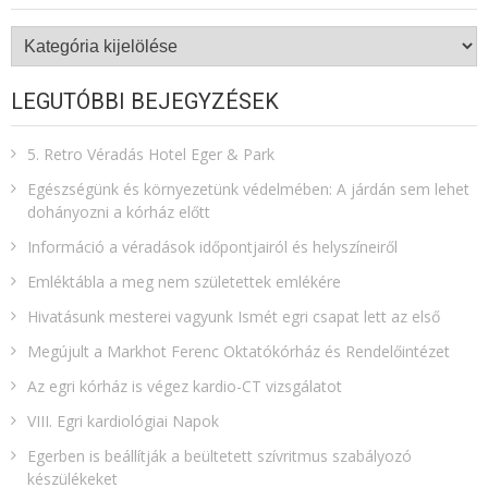
Kategóriák
LEGUTÓBBI BEJEGYZÉSEK
5. Retro Véradás Hotel Eger & Park
Egészségünk és környezetünk védelmében: A járdán sem lehet
dohányozni a kórház előtt
Információ a véradások időpontjairól és helyszíneiről
Emléktábla a meg nem születettek emlékére​
Hivatásunk mesterei vagyunk Ismét egri csapat lett az első
Megújult a Markhot Ferenc Oktatókórház és Rendelőintézet
Az egri kórház is végez kardio-CT vizsgálatot
VIII. Egri kardiológiai Napok
Egerben is beállítják a beültetett szívritmus szabályozó
készülékeket