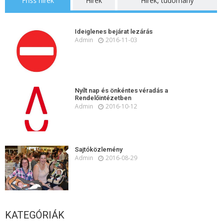
Friss hírek
Hírek
Hírek, tudomány
Ideiglenes bejárat lezárás
Admin
2016-11-03
Nyílt nap és önkéntes véradás a
Rendelőintézetben
Admin
2016-10-12
Sajtóközlemény
Admin
2016-08-29
KATEGÓRIÁK