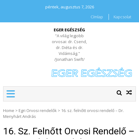
péntek, augusztus 7, 2026
Címlap
Kapcsolat
EGER EGÉSZSÉG
"A világ legjobb
orvosai: dr. Csend,
dr. Diéta és dr.
Vidámság."
/Jonathan Swift/
Home
>
Egri Orvosi rendelők
>
16. sz. felnőtt orvosi rendelő – Dr.
Menyhárt András
16. Sz. Felnőtt Orvosi Rendelő –