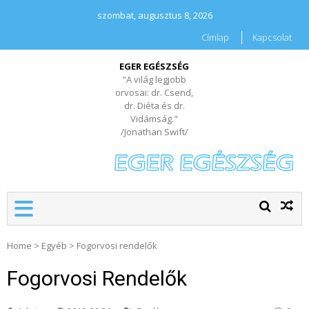
szombat, augusztus 8, 2026
Címlap
Kapcsolat
EGER EGÉSZSÉG
"A világ legjobb
orvosai: dr. Csend,
dr. Diéta és dr.
Vidámság."
/Jonathan Swift/
Home
>
Egyéb
>
Fogorvosi rendelők
Fogorvosi Rendelők