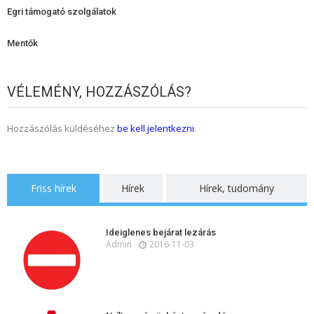
Egri támogató szolgálatok
Mentők
VÉLEMÉNY, HOZZÁSZÓLÁS?
Hozzászólás küldéséhez
be kell jelentkezni
.
Friss hírek
Hírek
Hírek, tudomány
Ideiglenes bejárat lezárás
Admin
2016-11-03