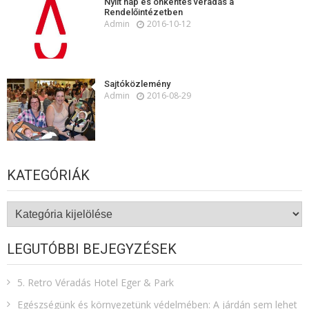
Nyílt nap és önkéntes véradás a
Rendelőintézetben
Admin
2016-10-12
Sajtóközlemény
Admin
2016-08-29
KATEGÓRIÁK
Kategóriák
LEGUTÓBBI BEJEGYZÉSEK
5. Retro Véradás Hotel Eger & Park
Egészségünk és környezetünk védelmében: A járdán sem lehet