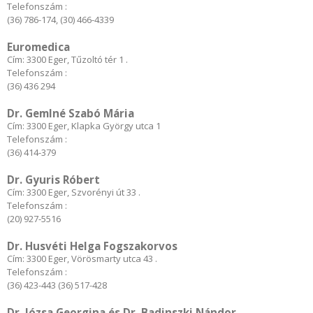
Telefonszám :
(36) 786-174, (30) 466-4339
Euromedica
Cím: 3300 Eger, Tűzoltó tér 1 .
Telefonszám :
(36) 436 294
Dr. Gemlné Szabó Mária
Cím: 3300 Eger, Klapka György utca 1
Telefonszám :
(36) 414-379
Dr. Gyuris Róbert
Cím: 3300 Eger, Szvorényi út 33 .
Telefonszám :
(20) 927-5516
Dr. Husvéti Helga Fogszakorvos
Cím: 3300 Eger, Vörösmarty utca 43 .
Telefonszám :
(36) 423-443 (36) 517-428
Dr. Józsa Georgina és Dr. Badinszki Nándor