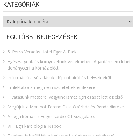
KATEGÓRIÁK
Kategóriák
LEGUTÓBBI BEJEGYZÉSEK
5. Retro Véradás Hotel Eger & Park
Egészségünk és környezetünk védelmében: A járdán sem lehet
dohányozni a kórház előtt
Információ a véradások időpontjairól és helyszíneiről
Emléktábla a meg nem születettek emlékére​
Hivatásunk mesterei vagyunk Ismét egri csapat lett az első
Megújult a Markhot Ferenc Oktatókórház és Rendelőintézet
Az egri kórház is végez kardio-CT vizsgálatot
VIII. Egri kardiológiai Napok
Egerben is beállítják a beültetett szívritmus szabályozó