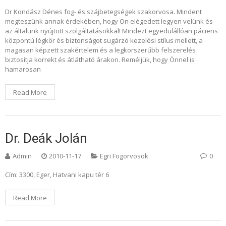
Dr Kondász Dénes fog- és szájbetegségek szakorvosa. Mindent
megteszünk annak érdekében, hogy Ön elégedett legyen velünk és
az általunk nyújtott szolgáltatásokkal! Mindezt egyedülállóan páciens
központú légkör és biztonságot sugárzó kezelési stílus mellett, a
magasan képzett szakértelem és a legkorszerűbb felszerelés
biztosítja korrekt és átlátható árakon. Reméljük, hogy Önnel is
hamarosan
Read More
Dr. Deák Jolán
Admin
2010-11-17
Egri Fogorvosok
0
Cím: 3300, Eger, Hatvani kapu tér 6
Read More