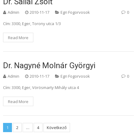
Dr. Sallai Zsolt
Admin
2010-11-17
Egri Fogorvosok
0
Cím: 3300, Eger, Torony utca 1/3
Read More
Dr. Nagyné Molnár Györgyi
Admin
2010-11-17
Egri Fogorvosok
0
Cím: 3300, Eger, Vörösmarty Mihály utca 4
Read More
Bejegyzések
1
2
…
4
Következő
lapozása