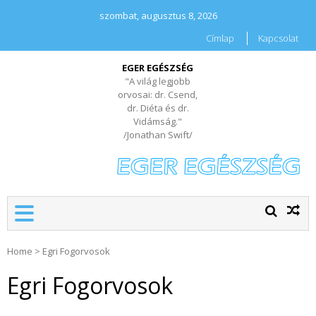
szombat, augusztus 8, 2026
Címlap
Kapcsolat
EGER EGÉSZSÉG
"A világ legjobb
orvosai: dr. Csend,
dr. Diéta és dr.
Vidámság."
/Jonathan Swift/
Home
>
Egri Fogorvosok
Egri Fogorvosok