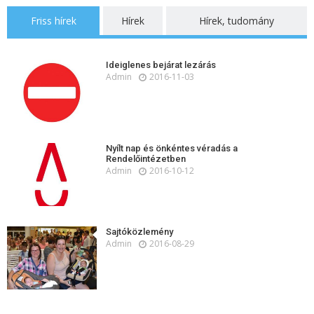
Friss hírek
Hírek
Hírek, tudomány
Ideiglenes bejárat lezárás
Admin
2016-11-03
Nyílt nap és önkéntes véradás a
Rendelőintézetben
Admin
2016-10-12
Sajtóközlemény
Admin
2016-08-29