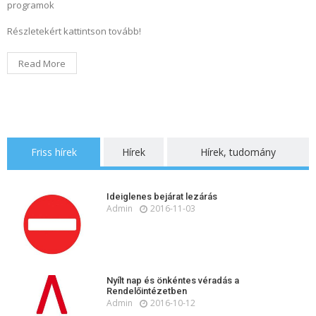
programok
Részletekért kattintson tovább!
Read More
Friss hírek
Hírek
Hírek, tudomány
Ideiglenes bejárat lezárás
Admin
2016-11-03
Nyílt nap és önkéntes véradás a
Rendelőintézetben
Admin
2016-10-12