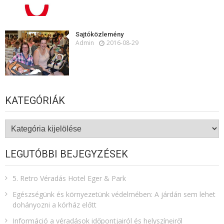
Sajtóközlemény
Admin
2016-08-29
KATEGÓRIÁK
Kategóriák
LEGUTÓBBI BEJEGYZÉSEK
5. Retro Véradás Hotel Eger & Park
Egészségünk és környezetünk védelmében: A járdán sem lehet
dohányozni a kórház előtt
Információ a véradások időpontjairól és helyszíneiről