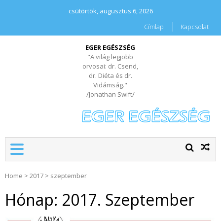
csütörtök, augusztus 6, 2026
Címlap
Kapcsolat
EGER EGÉSZSÉG
"A világ legjobb
orvosai: dr. Csend,
dr. Diéta és dr.
Vidámság."
/Jonathan Swift/
Home
>
2017
>
szeptember
Hónap:
2017. Szeptember