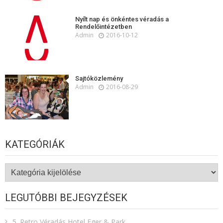
Nyílt nap és önkéntes véradás a
Rendelőintézetben
Admin
2016-10-12
Sajtóközlemény
Admin
2016-08-29
KATEGÓRIÁK
Kategóriák
LEGUTÓBBI BEJEGYZÉSEK
5. Retro Véradás Hotel Eger & Park