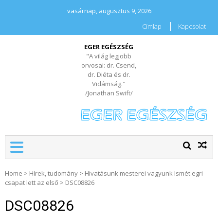
vasárnap, augusztus 9, 2026
Címlap
Kapcsolat
EGER EGÉSZSÉG
"A világ legjobb
orvosai: dr. Csend,
dr. Diéta és dr.
Vidámság."
/Jonathan Swift/
Home
>
Hírek, tudomány
>
Hivatásunk mesterei vagyunk Ismét egri
csapat lett az első
>
DSC08826
DSC08826