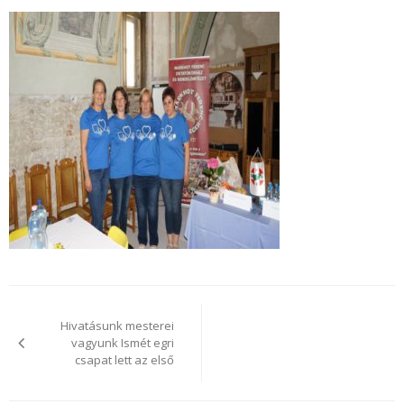
Bejegyzés
navigáció
Hivatásunk mesterei
vagyunk Ismét egri
csapat lett az első