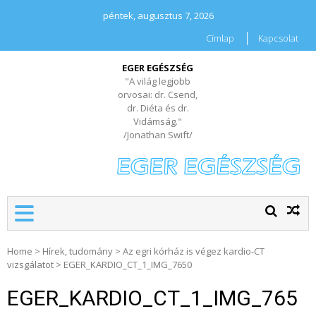
péntek, augusztus 7, 2026
Címlap
Kapcsolat
EGER EGÉSZSÉG
"A világ legjobb
orvosai: dr. Csend,
dr. Diéta és dr.
Vidámság."
/Jonathan Swift/
Home
>
Hírek, tudomány
>
Az egri kórház is végez kardio-CT
vizsgálatot
>
EGER_KARDIO_CT_1_IMG_7650
EGER_KARDIO_CT_1_IMG_765