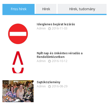
Friss hírek
Hírek
Hírek, tudomány
Ideiglenes bejárat lezárás
Admin
2016-11-03
Nyílt nap és önkéntes véradás a
Rendelőintézetben
Admin
2016-10-12
Sajtóközlemény
Admin
2016-08-29