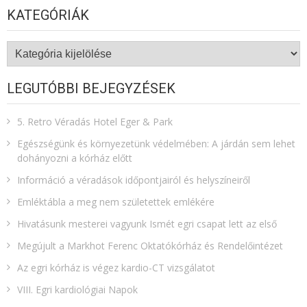
KATEGÓRIÁK
Kategóriák
LEGUTÓBBI BEJEGYZÉSEK
5. Retro Véradás Hotel Eger & Park
Egészségünk és környezetünk védelmében: A járdán sem lehet
dohányozni a kórház előtt
Információ a véradások időpontjairól és helyszíneiről
Emléktábla a meg nem születettek emlékére​
Hivatásunk mesterei vagyunk Ismét egri csapat lett az első
Megújult a Markhot Ferenc Oktatókórház és Rendelőintézet
Az egri kórház is végez kardio-CT vizsgálatot
VIII. Egri kardiológiai Napok