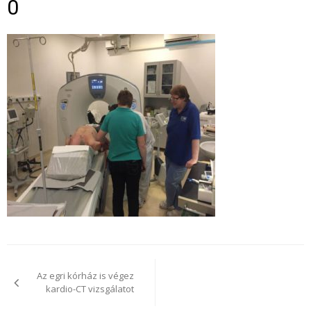
0
Bejegyzés
navigáció
Az egri kórház is végez
kardio-CT vizsgálatot